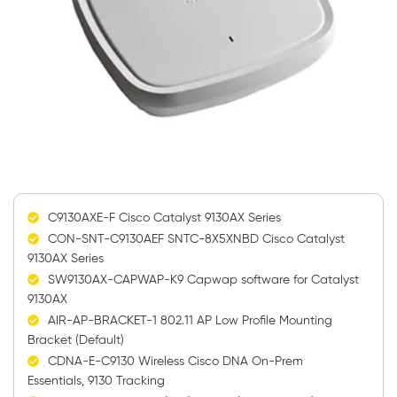
C9130AXE-F Cisco Catalyst 9130AX Series
CON-SNT-C9130AEF SNTC-8X5XNBD Cisco Catalyst
9130AX Series
SW9130AX-CAPWAP-K9 Capwap software for Catalyst
9130AX
AIR-AP-BRACKET-1 802.11 AP Low Profile Mounting
Bracket (Default)
CDNA-E-C9130 Wireless Cisco DNA On-Prem
Essentials, 9130 Tracking