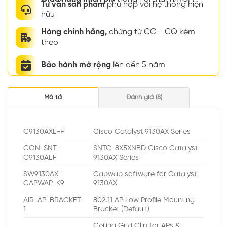
Tư vấn sản phẩm
phù hợp với hệ thống hiện
hữu
Hàng chính hãng,
chứng từ CO - CQ kèm
theo
Bảo hành mở rộng
lên đến 5 năm
Mô tả
Đánh giá (8)
C9130AXE-F
Cisco Catalyst 9130AX Series
CON-SNT-
SNTC-8X5XNBD Cisco Catalyst
C9130AEF
9130AX Series
SW9130AX-
Capwap software for Catalyst
CAPWAP-K9
9130AX
AIR-AP-BRACKET-
802.11 AP Low Profile Mounting
1
Bracket (Default)
Ceiling Grid Clip for APs &