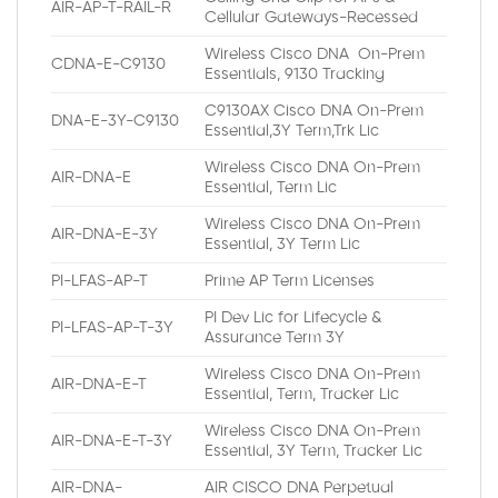
AIR-AP-T-RAIL-R
Cellular Gateways-Recessed
Wireless Cisco DNA On-Prem
CDNA-E-C9130
Essentials, 9130 Tracking
C9130AX Cisco DNA On-Prem
DNA-E-3Y-C9130
Essential,3Y Term,Trk Lic
Wireless Cisco DNA On-Prem
AIR-DNA-E
Essential, Term Lic
Wireless Cisco DNA On-Prem
AIR-DNA-E-3Y
Essential, 3Y Term Lic
PI-LFAS-AP-T
Prime AP Term Licenses
PI Dev Lic for Lifecycle &
PI-LFAS-AP-T-3Y
Assurance Term 3Y
Wireless Cisco DNA On-Prem
AIR-DNA-E-T
Essential, Term, Tracker Lic
Wireless Cisco DNA On-Prem
AIR-DNA-E-T-3Y
Essential, 3Y Term, Tracker Lic
AIR-DNA-
AIR CISCO DNA Perpetual