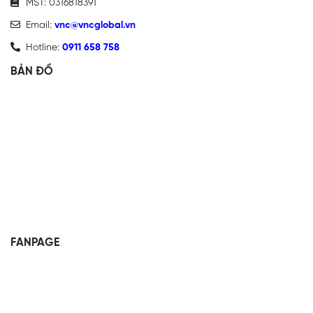
MST: 0316818391
Email:
vnc@vncglobal.vn
Hotline:
0911 658 758
BẢN ĐỒ
FANPAGE