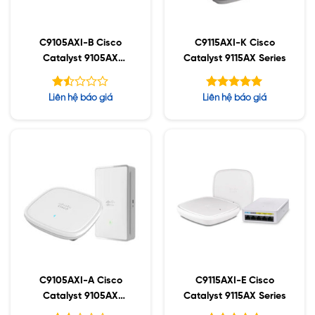
C9105AXI-B Cisco
C9115AXI-K Cisco
Catalyst 9105AX
Catalyst 9115AX Series
Series
Được
Được xếp
Liên hệ báo giá
Liên hệ báo giá
xếp
hạng
5.00
hạng
5 sao
1.49
5
sao
C9105AXI-A Cisco
C9115AXI-E Cisco
Catalyst 9105AX
Catalyst 9115AX Series
Series