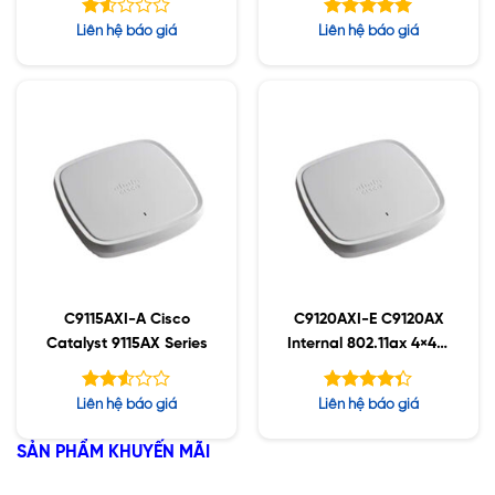
Được
Được xếp
Liên hệ báo giá
Liên hệ báo giá
xếp
hạng
5.00
hạng
5 sao
1.52
5
sao
C9115AXI-A Cisco
C9120AXI-E C9120AX
Catalyst 9115AX Series
Internal 802.11ax 4×4:4
MIMO;IOT;BT5;mGig;U
SB;RHL
Được
Được xếp
Liên hệ báo giá
Liên hệ báo giá
xếp
hạng
hạng
5
4.30
SẢN PHẨM KHUYẾN MÃI
2.54
sao
5 sao