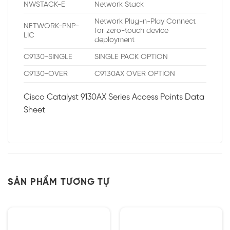
NWSTACK-E
Network Stack
Network Plug-n-Play Connect
NETWORK-PNP-
for zero-touch device
LIC
deployment
C9130-SINGLE
SINGLE PACK OPTION
C9130-OVER
C9130AX OVER OPTION
Cisco Catalyst 9130AX Series Access Points Data
Sheet
SẢN PHẨM TƯƠNG TỰ