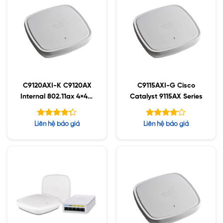
C9120AXI-K C9120AX
C9115AXI-G Cisco
Internal 802.11ax 4×4:4
Catalyst 9115AX Series
MIMO;IOT;BT5;mGig;U
SB;RHL
Được xếp
Được xếp
Liên hệ báo giá
Liên hệ báo giá
hạng
hạng
4.14
5
4.25
5 sao
sao