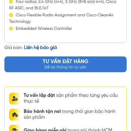
Four radios: 2.4 GHz (4×4), 5 GHz (8×8 and 4×4), Cisco
RF ASIC, and BLE/IoT
Cisco Flexible Radio Assignment and Cisco CleanAir
Technology
Embedded Wireless Controller
Giá bán:
Liên hệ báo giá
TƯ VẤN ĐẶT HÀNG
Để lại thông tin tư vấn
Tư vấn lắp đặt
sản phẩm theo từng yêu cầu
thực tế
Bảo hành tận nơi
trong thời gian bảo hành
sản phẩm
Giao hàng miễn phí
trong nội thành HCM