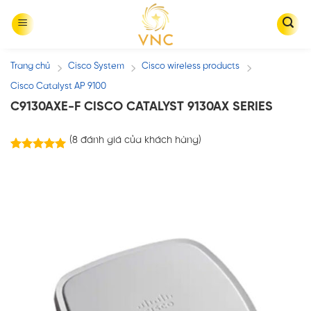
Skip
to
content
Trang chủ
Cisco System
Cisco wireless products
/
/
/
Cisco Catalyst AP 9100
C9130AXE-F CISCO CATALYST 9130AX SERIES
(
8
đánh giá của khách hàng)
8
trên
5.00
5 dựa trên
đánh giá