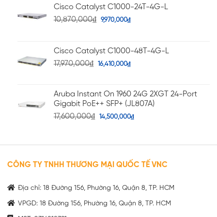
Cisco Catalyst C1000-24T-4G-L
10,870,000
₫
9,970,000
₫
Cisco Catalyst C1000-48T-4G-L
17,970,000
₫
16,410,000
₫
Aruba Instant On 1960 24G 2XGT 24-Port
Gigabit PoE++ SFP+ (JL807A)
17,600,000
₫
14,500,000
₫
CÔNG TY TNHH THƯƠNG MẠI QUỐC TẾ VNC
Địa chỉ: 18 Đường 156, Phường 16, Quận 8, TP. HCM
VPGD: 18 Đường 156, Phường 16, Quận 8, TP. HCM