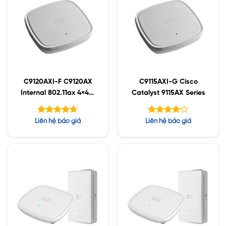
C9120AXI-F C9120AX
C9115AXI-G Cisco
Internal 802.11ax 4×4:4
Catalyst 9115AX Series
MIMO;IOT;BT5;mGig;U
SB;RHL
Được xếp
Được xếp
Liên hệ báo giá
Liên hệ báo giá
hạng
hạng
4.63
4.14
5 sao
5 sao