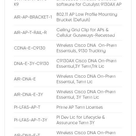
K9
software for Catalyst 9130AX AP
802.11 AP Low Profile Mounting
AIR-AP-BRACKET-1
Bracket (Default)
Ceiling Grid Clip for APs &
AIR-AP-T-RAIL-R
Cellular Gateways-Recessed
Wireless Cisco DNA On-Prem
CDNA-E-C9130
Essentials, 9130 Tracking
C9130AX Cisco DNA On-Prem
DNA-E-3Y-C9130
Essential,3Y Term,Trk Lic
Wireless Cisco DNA On-Prem
AIR-DNA-E
Essential, Term Lic
Wireless Cisco DNA On-Prem
AIR-DNA-E-3Y
Essential, 3Y Term Lic
PI-LFAS-AP-T
Prime AP Term Licenses
PI Dev Lic for Lifecycle &
PI-LFAS-AP-T-3Y
Assurance Term 3Y
Wireless Cisco DNA On-Prem
AIR-DNA-E-T