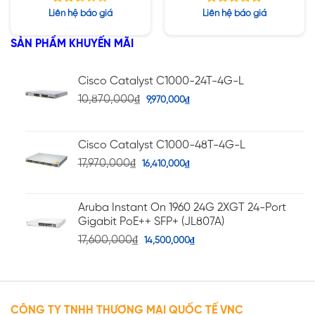
Được
Được xếp
Liên hệ báo giá
Liên hệ báo giá
xếp
hạng
5.00
hạng
5 sao
SẢN PHẨM KHUYẾN MÃI
2.48
5 sao
Cisco Catalyst C1000-24T-4G-L
10,870,000
₫
9,970,000
₫
Cisco Catalyst C1000-48T-4G-L
17,970,000
₫
16,410,000
₫
Aruba Instant On 1960 24G 2XGT 24-Port
Gigabit PoE++ SFP+ (JL807A)
17,600,000
₫
14,500,000
₫
CÔNG TY TNHH THƯƠNG MẠI QUỐC TẾ VNC