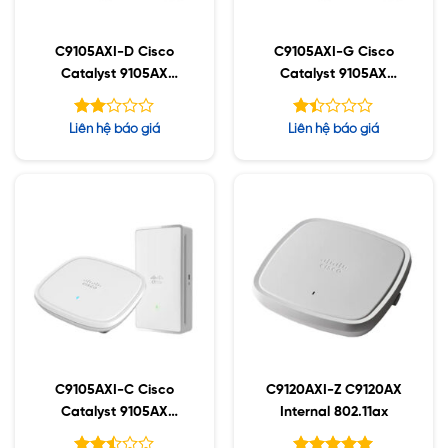
C9105AXI-D Cisco
C9105AXI-G Cisco
Catalyst 9105AX
Catalyst 9105AX
Series
Series
Được
Được
Liên hệ báo giá
Liên hệ báo giá
xếp
xếp
hạng
hạng
2.00
1.42
5
5
sao
sao
C9105AXI-C Cisco
C9120AXI-Z C9120AX
Catalyst 9105AX
Internal 802.11ax
Series