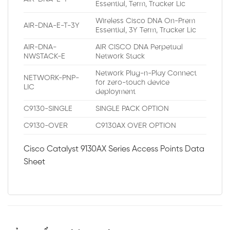
Essential, Term, Tracker Lic
Wireless Cisco DNA On-Prem
AIR-DNA-E-T-3Y
Essential, 3Y Term, Tracker Lic
AIR-DNA-
AIR CISCO DNA Perpetual
NWSTACK-E
Network Stack
Network Plug-n-Play Connect
NETWORK-PNP-
for zero-touch device
LIC
deployment
C9130-SINGLE
SINGLE PACK OPTION
C9130-OVER
C9130AX OVER OPTION
Cisco Catalyst 9130AX Series Access Points Data
Sheet