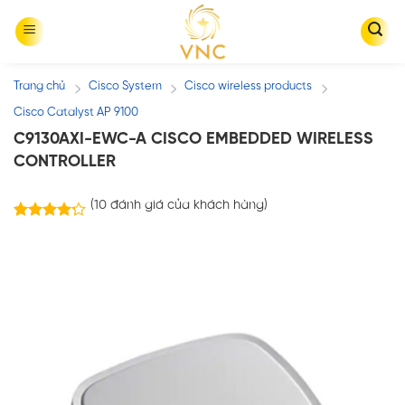
Skip
to
content
Trang chủ
Cisco System
Cisco wireless products
/
/
/
Cisco Catalyst AP 9100
C9130AXI-EWC-A CISCO EMBEDDED WIRELESS
CONTROLLER
(
10
đánh giá của khách hàng)
10
trên
4.20
5 dựa
trên
đánh
giá