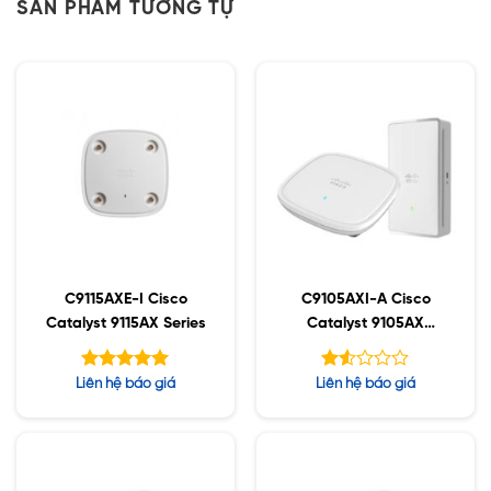
SẢN PHẨM TƯƠNG TỰ
C9115AXE-I Cisco
C9105AXI-A Cisco
Catalyst 9115AX Series
Catalyst 9105AX
Series
Được xếp
Được
Liên hệ báo giá
Liên hệ báo giá
hạng
xếp
5.00
hạng
5 sao
1.53
5
sao