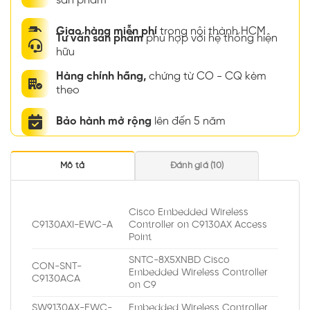
sản phẩm
Giao hàng miễn phí
trong nội thành HCM
Tư vấn sản phẩm
phù hợp với hệ thống hiện
hữu
Hàng chính hãng,
chứng từ CO - CQ kèm
theo
Bảo hành mở rộng
lên đến 5 năm
Mô tả
Đánh giá (10)
Cisco Embedded Wireless
C9130AXI-EWC-A
Controller on C9130AX Access
Point
SNTC-8X5XNBD Cisco
CON-SNT-
Embedded Wireless Controller
C9130ACA
on C9
SW9130AX-EWC-
Embedded Wireless Controller