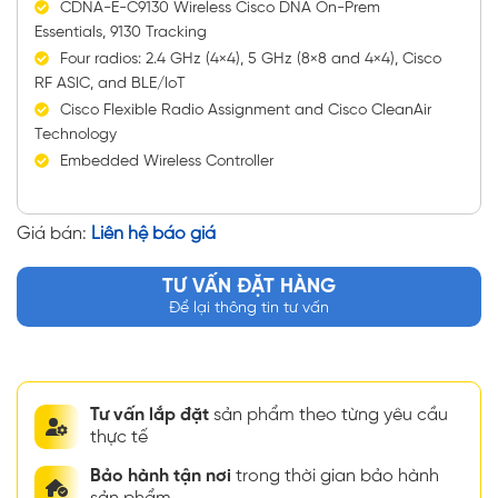
CDNA-E-C9130 Wireless Cisco DNA On-Prem
Essentials, 9130 Tracking
Four radios: 2.4 GHz (4×4), 5 GHz (8×8 and 4×4), Cisco
RF ASIC, and BLE/IoT
Cisco Flexible Radio Assignment and Cisco CleanAir
Technology
Embedded Wireless Controller
Giá bán:
Liên hệ báo giá
TƯ VẤN ĐẶT HÀNG
Để lại thông tin tư vấn
Tư vấn lắp đặt
sản phẩm theo từng yêu cầu
thực tế
Bảo hành tận nơi
trong thời gian bảo hành