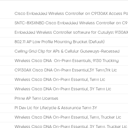
Cisco Embedded Wireless Controller on C9130AX Access Po
SNTC-8X5XNBD Cisco Embedded Wireless Controller on C9
Embedded Wireless Controller software for Catalyst 9130A
802.11 AP Low Profile Mounting Bracket (Default)
Ceiling Grid Clip for APs & Cellular Gateways-Recessed
Wireless Cisco DNA On-Prem Essentials, 9130 Tracking
C9130AX Cisco DNA On-Prem Essential,3Y Term,Trk Lic
Wireless Cisco DNA On-Prem Essential, Term Lic
Wireless Cisco DNA On-Prem Essential, 3Y Term Lic
Prime AP Term Licenses
PI Dev Lic for Lifecycle & Assurance Term 3Y
Wireless Cisco DNA On-Prem Essential, Term, Tracker Lic
Wireless Cisco DNA On-Prem Essential, 3Y Term, Tracker Lic