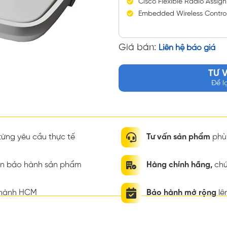
Cisco Flexible Radio Assi
Embedded Wireless Control
Giá bán:
Liên hệ báo giá
TƯ 
Để l
ừng yêu cầu thực tế
Tư vấn sản phẩm
phù 
ian bảo hành sản phẩm
Hàng chính hãng,
chứ
thành HCM
Bảo hành mở rộng
lê