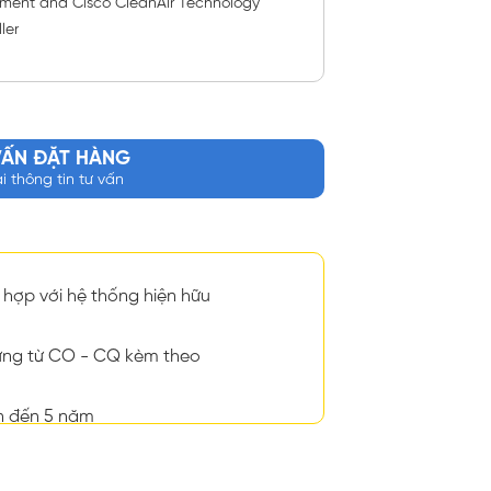
gnment and Cisco CleanAir Technology
ler
VẤN ĐẶT HÀNG
ại thông tin tư vấn
hợp với hệ thống hiện hữu
ng từ CO - CQ kèm theo
n đến 5 năm