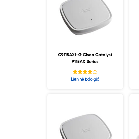
C9115AXI-G Cisco Catalyst
9115AX Series
Được xếp
Liên hệ báo giá
hạng
4.14
5 sao