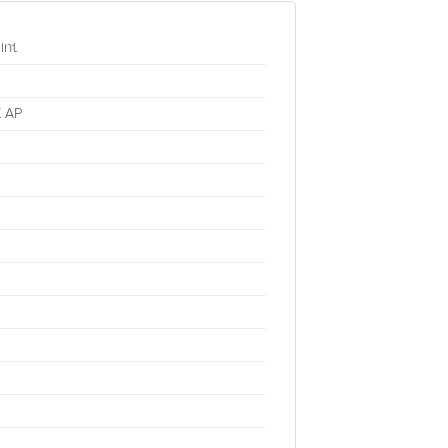
int
X AP