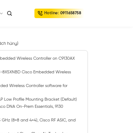
Hotline:
0911658758
ách hàng)
edded Wireless Controller on C9130AX
8X5XNBD Cisco Embedded Wireless
 Wireless Controller software for
 Low Profile Mounting Bracket (Default)
co DNA On-Prem Essentials, 9130
 5 GHz (8×8 and 4×4), Cisco RF ASIC, and