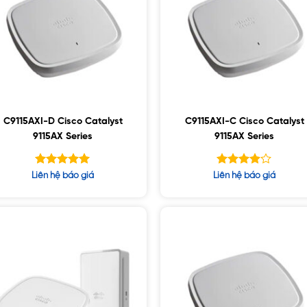
C9115AXI-D Cisco Catalyst
C9115AXI-C Cisco Catalyst
9115AX Series
9115AX Series
Được xếp
Được
Liên hệ báo giá
Liên hệ báo giá
hạng
xếp hạng
5.00
5
3.91
5 sao
sao