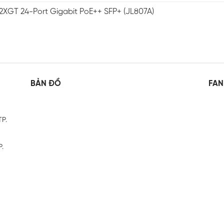
2XGT 24-Port Gigabit PoE++ SFP+ (JL807A)
BẢN ĐỒ
FAN
TP.
P.