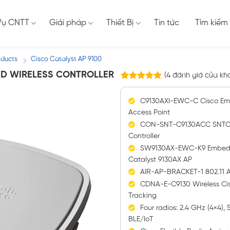
Vụ CNTT
Giải pháp
Thiết Bị
Tin tức
Tìm kiếm
oducts
Cisco Catalyst AP 9100
/
D WIRELESS CONTROLLER
(
4
đánh giá của kh
4
trên
5.00
5 dựa trên
C9130AXI-EWC-C Cisco Emb
đánh giá
Access Point
CON-SNT-C9130ACC SNTC-
Controller
SW9130AX-EWC-K9 Embedded
Catalyst 9130AX AP
AIR-AP-BRACKET-1 802.11 AP
CDNA-E-C9130 Wireless Cis
Tracking
Four radios: 2.4 GHz (4×4),
BLE/IoT