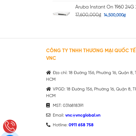
Aruba Instant On 1960 24G 
17,600,000
₫
14,500,000
₫
CÔNG TY TNHH THƯƠNG MẠI QUỐC TẾ
VNC
Địa chỉ: 18 Đường 156, Phường 16, Quận 8, 
HCM
VPGD: 18 Đường 156, Phường 16, Quận 8, T
HCM
MST: 0316818391
Email:
vnc@vncglobal.vn
Hotline:
0911 658 758