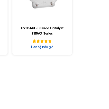
C9115AXE-B Cisco Catalyst
9115AX Series
Được xếp
Liên hệ báo giá
hạng
5.00
5 sao