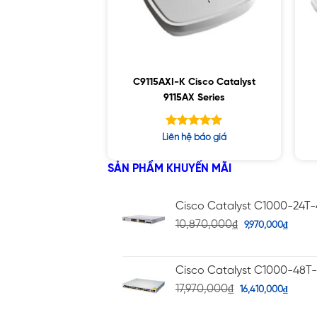
C9115AXI-K Cisco Catalyst
9115AX Series
Được xếp
Liên hệ báo giá
hạng
5.00
5 sao
SẢN PHẨM KHUYẾN MÃI
Cisco Catalyst C1000-24T
10,870,000
₫
9,970,000
₫
Cisco Catalyst C1000-48T
17,970,000
₫
16,410,000
₫