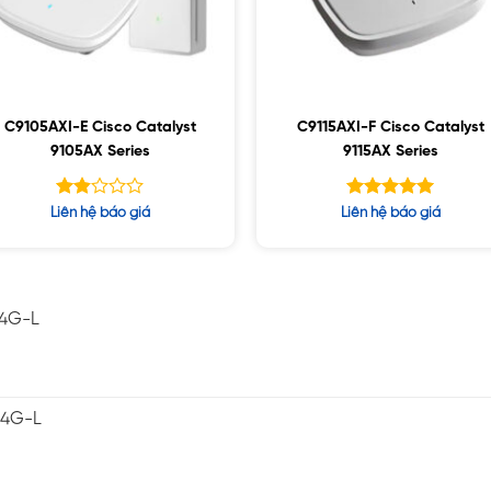
C9105AXI-E Cisco Catalyst
C9115AXI-F Cisco Catalyst
9105AX Series
9115AX Series
Được
Được xếp
Liên hệ báo giá
Liên hệ báo giá
xếp
hạng
5.00
hạng
5 sao
1.85
5
sao
-4G-L
-4G-L