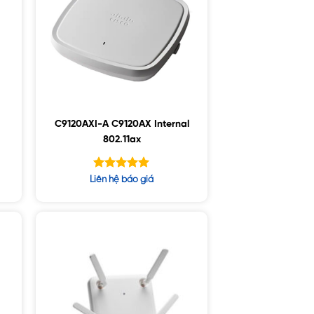
C9120AXI-A C9120AX Internal
802.11ax
Được xếp
Liên hệ báo giá
hạng
5.00
5 sao