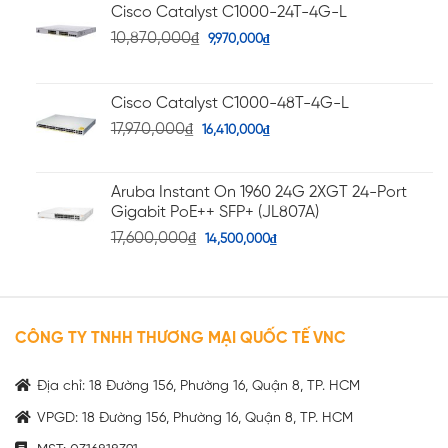
Cisco Catalyst C1000-24T-4G-L
10,870,000
₫
9,970,000
₫
Cisco Catalyst C1000-48T-4G-L
17,970,000
₫
16,410,000
₫
Aruba Instant On 1960 24G 2XGT 24-Port
Gigabit PoE++ SFP+ (JL807A)
17,600,000
₫
14,500,000
₫
CÔNG TY TNHH THƯƠNG MẠI QUỐC TẾ VNC
Địa chỉ: 18 Đường 156, Phường 16, Quận 8, TP. HCM
VPGD: 18 Đường 156, Phường 16, Quận 8, TP. HCM