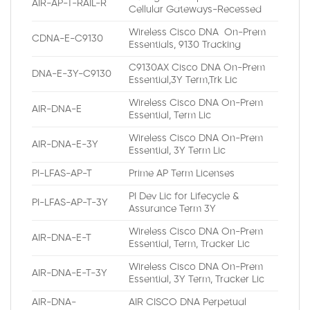
AIR-AP-T-RAIL-R
Cellular Gateways-Recessed
Wireless Cisco DNA On-Prem
CDNA-E-C9130
Essentials, 9130 Tracking
C9130AX Cisco DNA On-Prem
DNA-E-3Y-C9130
Essential,3Y Term,Trk Lic
Wireless Cisco DNA On-Prem
AIR-DNA-E
Essential, Term Lic
Wireless Cisco DNA On-Prem
AIR-DNA-E-3Y
Essential, 3Y Term Lic
PI-LFAS-AP-T
Prime AP Term Licenses
PI Dev Lic for Lifecycle &
PI-LFAS-AP-T-3Y
Assurance Term 3Y
Wireless Cisco DNA On-Prem
AIR-DNA-E-T
Essential, Term, Tracker Lic
Wireless Cisco DNA On-Prem
AIR-DNA-E-T-3Y
Essential, 3Y Term, Tracker Lic
AIR-DNA-
AIR CISCO DNA Perpetual