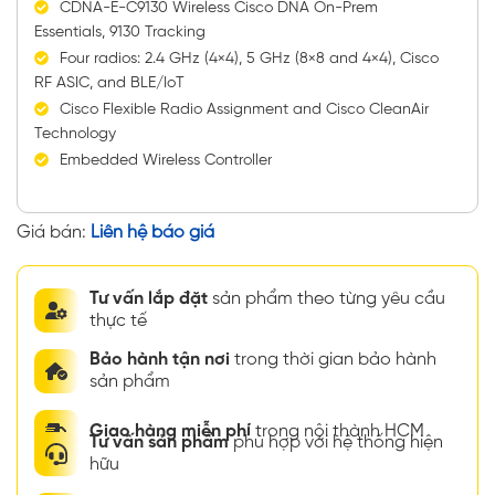
CDNA-E-C9130 Wireless Cisco DNA On-Prem
Essentials, 9130 Tracking
Four radios: 2.4 GHz (4×4), 5 GHz (8×8 and 4×4), Cisco
RF ASIC, and BLE/IoT
Cisco Flexible Radio Assignment and Cisco CleanAir
Technology
Embedded Wireless Controller
Giá bán:
Liên hệ báo giá
Tư vấn lắp đặt
sản phẩm theo từng yêu cầu
thực tế
Bảo hành tận nơi
trong thời gian bảo hành
sản phẩm
Giao hàng miễn phí
trong nội thành HCM
Tư vấn sản phẩm
phù hợp với hệ thống hiện
hữu