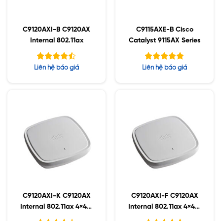
C9120AXI-B C9120AX
C9115AXE-B Cisco
Internal 802.11ax
Catalyst 9115AX Series
Được xếp
Được xếp
Liên hệ báo giá
Liên hệ báo giá
hạng
hạng
4.43
5.00
5 sao
5 sao
C9120AXI-K C9120AX
C9120AXI-F C9120AX
Internal 802.11ax 4×4:4
Internal 802.11ax 4×4:4
MIMO;IOT;BT5;mGig;U
MIMO;IOT;BT5;mGig;U