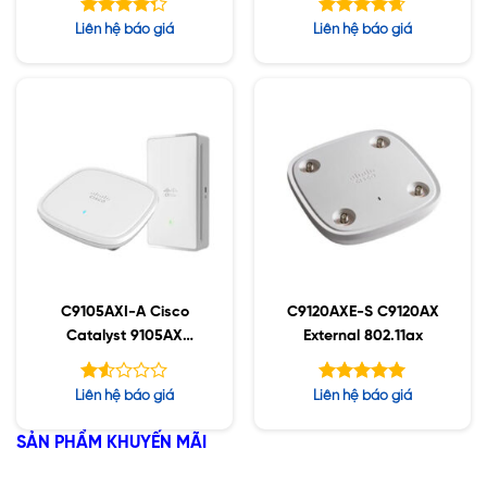
SB;RHL
SB;RHL
Được xếp
Được xếp
Liên hệ báo giá
Liên hệ báo giá
hạng
hạng
4.63
5
4.25
5 sao
sao
C9105AXI-A Cisco
C9120AXE-S C9120AX
Catalyst 9105AX
External 802.11ax
Series
Được
Được xếp
Liên hệ báo giá
Liên hệ báo giá
xếp
hạng
5.00
hạng
5 sao
SẢN PHẨM KHUYẾN MÃI
1.52
5
sao