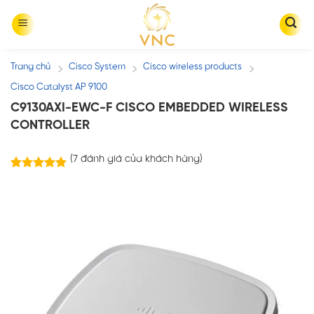
Skip
to
content
Trang chủ
Cisco System
Cisco wireless products
/
/
/
Cisco Catalyst AP 9100
C9130AXI-EWC-F CISCO EMBEDDED WIRELESS
CONTROLLER
(
7
đánh giá của khách hàng)
7
trên
5.00
5 dựa trên
đánh giá