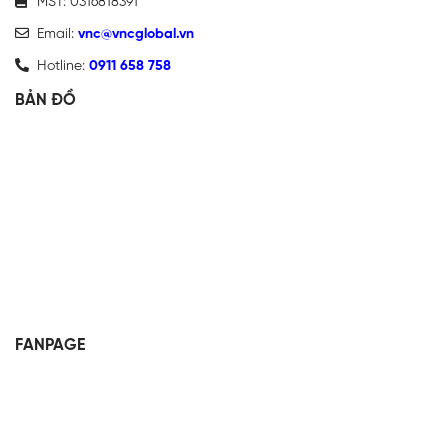
MST: 0316818391
Email:
vnc@vncglobal.vn
Hotline:
0911 658 758
BẢN ĐỒ
FANPAGE