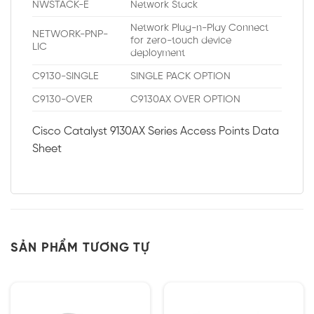
NWSTACK-E
Network Stack
Network Plug-n-Play Connect
NETWORK-PNP-
for zero-touch device
LIC
deployment
C9130-SINGLE
SINGLE PACK OPTION
C9130-OVER
C9130AX OVER OPTION
Cisco Catalyst 9130AX Series Access Points Data
Sheet
SẢN PHẨM TƯƠNG TỰ