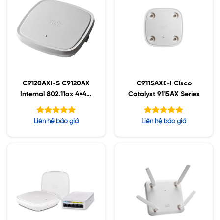
C9120AXI-S C9120AX
C9115AXE-I Cisco
Internal 802.11ax 4×4:4
Catalyst 9115AX Series
MIMO;IOT;BT5;mGig;U
SB;RHL
Được xếp
Được xếp
Liên hệ báo giá
Liên hệ báo giá
hạng
hạng
5.00
5.00
5 sao
5 sao