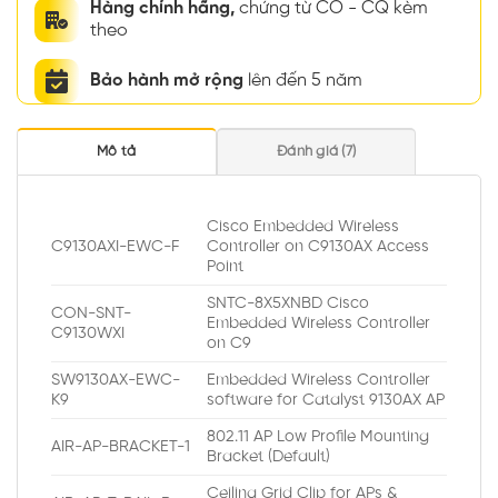
Hàng chính hãng,
chứng từ CO - CQ kèm
theo
Bảo hành mở rộng
lên đến 5 năm
Mô tả
Đánh giá (7)
Cisco Embedded Wireless
C9130AXI-EWC-F
Controller on C9130AX Access
Point
SNTC-8X5XNBD Cisco
CON-SNT-
Embedded Wireless Controller
C9130WXI
on C9
SW9130AX-EWC-
Embedded Wireless Controller
K9
software for Catalyst 9130AX AP
802.11 AP Low Profile Mounting
AIR-AP-BRACKET-1
Bracket (Default)
Ceiling Grid Clip for APs &