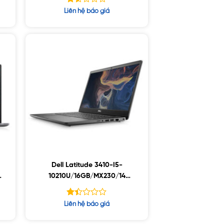
Được
Liên hệ báo giá
xếp
hạng
1.54
5
sao
Dell Latitude 3410-I5-
10210U/16GB/MX230/14
FHD/Win10 Pro
Được
Liên hệ báo giá
xếp
hạng