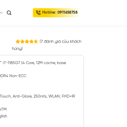
Hotline:
0911658758
(
7
đánh giá của khách
7
trên
hàng)
4.57
5 dựa trên
đánh giá
™ i7-1185G7 (4 Core, 12M cache, base
 DDR4 Non-ECC
Touch, Anti-Glare, 250nits, WLAN, FHD+IR
geTM
lish