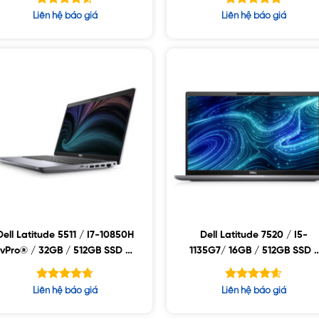
FHD+IR CAMERA / WIN10
Được xếp
Được xếp
Liên hệ báo giá
Liên hệ báo giá
hạng
hạng
4.50
4.73
5 sao
5 sao
Dell Latitude 5511 / I7-10850H
Dell Latitude 7520 / I5-
vPro® / 32GB / 512GB SSD /
1135G7/ 16GB / 512GB SSD /
MX250 / 15.6FHD WVA /
15.6FHD / FHD IR CAMERA /
WIN10
MIC / WIN10
Được xếp
Được xếp
Liên hệ báo giá
Liên hệ báo giá
hạng
hạng
4.71
4.60
5 sao
5 sao