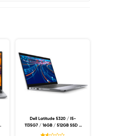
Dell Latitude 5320 / I5-
1135G7 / 16GB / 512GB SSD /
13.3 FHD / WIN10