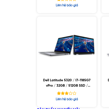
Được
Liên hệ báo giá
xếp
hạng
1.33
5
sao
Dell Latitude 5320 / I7-1185G7
vPro / 32GB / 512GB SSD /
13.3 FHD / WIN10
Được
Liên hệ báo giá
xếp
hạng