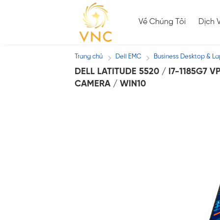
Skip
to
Về Chúng Tôi
Dịch 
content
Trang chủ
Dell EMC
Business Desktop & L
/
/
DELL LATITUDE 5520 / I7-1185G7 V
CAMERA / WIN10