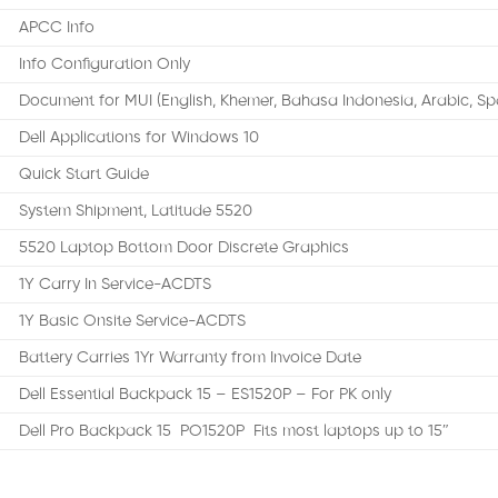
APCC Info
Info Configuration Only
Document for MUI (English, Khemer, Bahasa Indonesia, Arabic, Sp
Dell Applications for Windows 10
Quick Start Guide
System Shipment, Latitude 5520
5520 Laptop Bottom Door Discrete Graphics
1Y Carry In Service-ACDTS
1Y Basic Onsite Service-ACDTS
Battery Carries 1Yr Warranty from Invoice Date
Dell Essential Backpack 15 – ES1520P – For PK only
Dell Pro Backpack 15 PO1520P Fits most laptops up to 15″