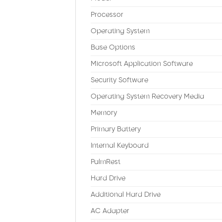
Processor
Operating System
Base Options
Microsoft Application Software
Security Software
Operating System Recovery Media
Memory
Primary Battery
Internal Keyboard
PalmRest
Hard Drive
Additional Hard Drive
AC Adapter