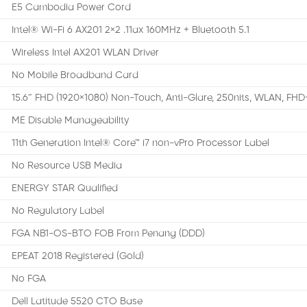
E5 Cambodia Power Cord
Intel® Wi-Fi 6 AX201 2×2 .11ax 160MHz + Bluetooth 5.1
Wireless Intel AX201 WLAN Driver
No Mobile Broadband Card
15.6″ FHD (1920×1080) Non-Touch, Anti-Glare, 250nits, WLAN, FH
ME Disable Manageability
11th Generation Intel® Core™ i7 non-vPro Processor Label
No Resource USB Media
ENERGY STAR Qualified
No Regulatory Label
FGA NB1-OS-BTO FOB From Penang (DDD)
EPEAT 2018 Registered (Gold)
No FGA
Dell Latitude 5520 CTO Base