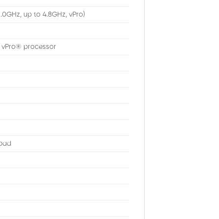
3.0GHz, up to 4.8GHz, vPro)
7 vPro® processor
mpad