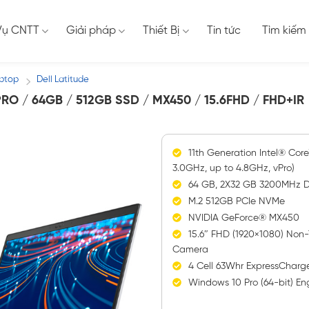
Vụ CNTT
Giải pháp
Thiết Bị
Tin tức
Tìm kiếm
aptop
Dell Latitude
/
PRO / 64GB / 512GB SSD / MX450 / 15.6FHD / FHD+IR
11th Generation Intel® Core
3.0GHz, up to 4.8GHz, vPro)
64 GB, 2X32 GB 3200MHz
M.2 512GB PCIe NVMe
NVIDIA GeForce® MX450
15.6″ FHD (1920×1080) Non-
Camera
4 Cell 63Whr ExpressChar
Windows 10 Pro (64-bit) Eng