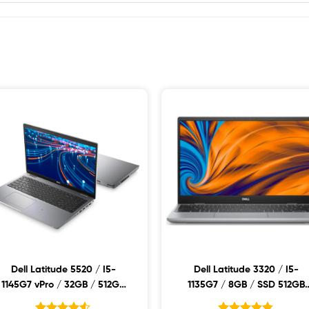
Dell Latitude 5520 / I5-
Dell Latitude 3320 / I5-
1145G7 vPro / 32GB / 512GB
1135G7 / 8GB / SSD 512GB
SSD / MX450 / 15.6FHD /
PCIE / 13.3 FHD