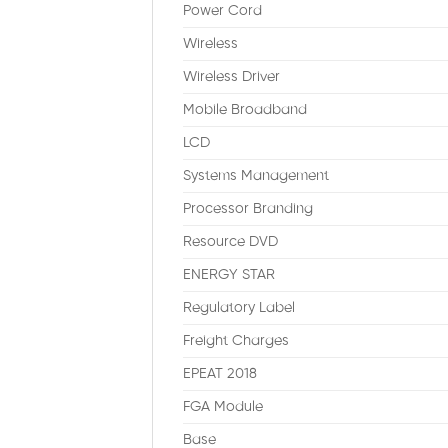
Power Cord
Wireless
Wireless Driver
Mobile Broadband
LCD
Systems Management
Processor Branding
Resource DVD
ENERGY STAR
Regulatory Label
Freight Charges
EPEAT 2018
FGA Module
Base