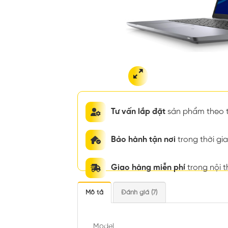
Tư vấn lắp đặt
sản phẩm theo t
Bảo hành tận nơi
trong thời g
Giao hàng miễn phí
trong nội 
Mô tả
Đánh giá (7)
Model