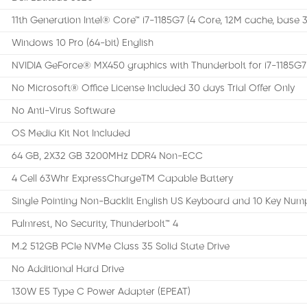
11th Generation Intel® Core™ i7-1185G7 (4 Core, 12M cache, base 
Windows 10 Pro (64-bit) English
NVIDIA GeForce® MX450 graphics with Thunderbolt for i7-1185G
No Microsoft® Office License Included 30 days Trial Offer Only
No Anti-Virus Software
OS Media Kit Not Included
64 GB, 2X32 GB 3200MHz DDR4 Non-ECC
4 Cell 63Whr ExpressChargeTM Capable Battery
Single Pointing Non-Backlit English US Keyboard and 10 Key Nu
Palmrest, No Security, Thunderbolt™ 4
M.2 512GB PCIe NVMe Class 35 Solid State Drive
No Additional Hard Drive
130W E5 Type C Power Adapter (EPEAT)