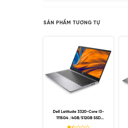
SẢN PHẨM TƯƠNG TỰ
Dell Latitude 3320-Core I3-
1115G4 /4GB/512GB SSD
Pcie/13.3 FHD