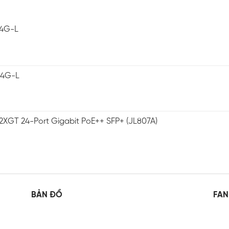
-4G-L
-4G-L
2XGT 24-Port Gigabit PoE++ SFP+ (JL807A)
BẢN ĐỒ
FAN