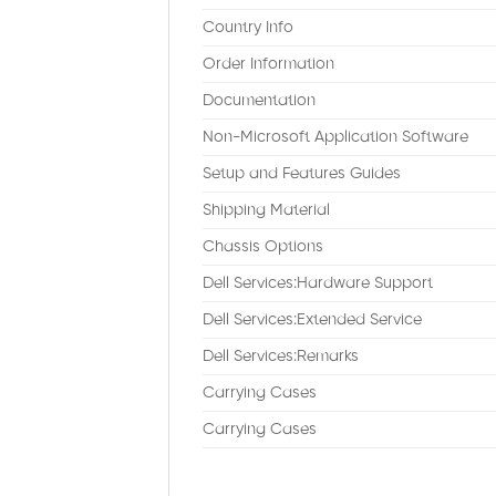
Country Info
Order Information
Documentation
Non-Microsoft Application Software
Setup and Features Guides
Shipping Material
Chassis Options
Dell Services:Hardware Support
Dell Services:Extended Service
Dell Services:Remarks
Carrying Cases
Carrying Cases