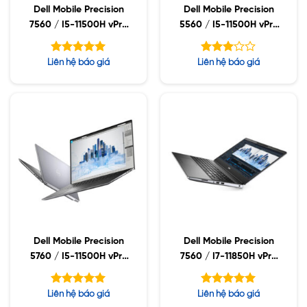
Dell Mobile Precision
Dell Mobile Precision
7560 / I5-11500H vPro
5560 / I5-11500H vPro
/ 32GB / 512GB SSD /
/32GB / 512GB SSD /
15.6FHD / WIN10
NVIDIA T1200 4GB /
Được xếp
Được
Liên hệ báo giá
Liên hệ báo giá
15.6UHD+ HDR400
hạng
xếp
5.00
hạng
UltraSharp / WIN10
5 sao
5
3.02
sao
Dell Mobile Precision
Dell Mobile Precision
5760 / I5-11500H vPro
7560 / I7-11850H vPro
/ 32GB / 1TB SSD / 17″
/ 32GB / 1TB SSD /
WLED FHD+ / WIN10
NVIDIA RTX A2000
Được xếp
Được xếp
Liên hệ báo giá
Liên hệ báo giá
4GB / 15.6FHD / WIN10
hạng
hạng
5.00
5.00