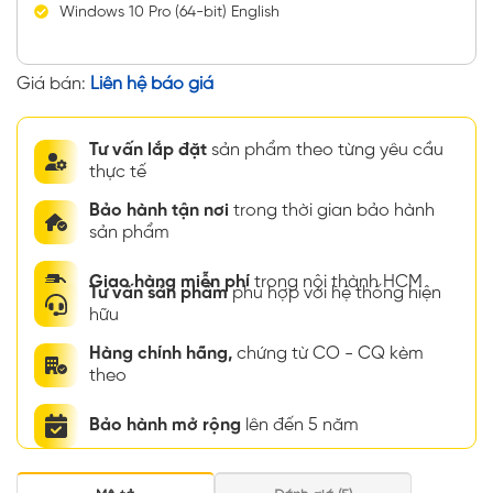
Windows 10 Pro (64-bit) English
Giá bán:
Liên hệ báo giá
Tư vấn lắp đặt
sản phẩm theo từng yêu cầu
thực tế
Bảo hành tận nơi
trong thời gian bảo hành
sản phẩm
Giao hàng miễn phí
trong nội thành HCM
Tư vấn sản phẩm
phù hợp với hệ thống hiện
hữu
Hàng chính hãng,
chứng từ CO - CQ kèm
theo
Bảo hành mở rộng
lên đến 5 năm