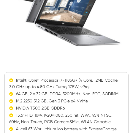
Intel® Core™ Processor i7-1185G7 (4 Core, 12MB Cache,
3.0 GHz up to 4.80 GHz Turbo, 17.5W, vPro)
64 GB, 2 x 32 GB, DDR4, 3200MHz, Non-ECC, SODIMM
M.2 2230 512 GB, Gen 3 PCIe x4 NVMe
NVIDIA T500 2GB GDDR6
15.6″FHD, 16×9, 1920×1080, 250 nit, WVA, 45% NTSC,
60Hz, Non-Touch, RGB Camera&Mic, WLAN Capable
4-cell 63 Whr Lithium Ion battery with ExpressCharge