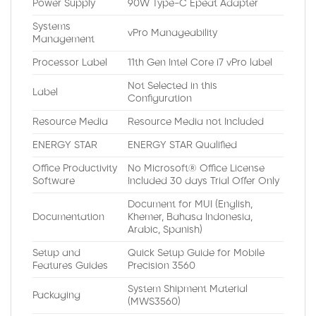
Power Supply
90W Type-C Epeat Adapter
Systems
vPro Manageability
Management
Processor Label
11th Gen Intel Core i7 vPro label
Not Selected in this
Label
Configuration
Resource Media
Resource Media not Included
ENERGY STAR
ENERGY STAR Qualified
Office Productivity
No Microsoft® Office License
Software
Included 30 days Trial Offer Only
Document for MUI (English,
Documentation
Khemer, Bahasa Indonesia,
Arabic, Spanish)
Setup and
Quick Setup Guide for Mobile
Features Guides
Precision 3560
System Shipment Material
Packaging
(MWS3560)