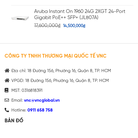
Aruba Instant On 1960 24G 2XGT 24-Port
Gigabit PoE++ SFP+ (JL807A)
17,600,000
₫
14,500,000
₫
CÔNG TY TNHH THƯƠNG MẠI QUỐC TẾ VNC
Địa chỉ: 18 Đường 156, Phường 16, Quận 8, TP. HCM
VPGD: 18 Đường 156, Phường 16, Quận 8, TP. HCM
MST: 0316818391
Email:
vnc@vncglobal.vn
Hotline:
0911 658 758
BẢN ĐỒ