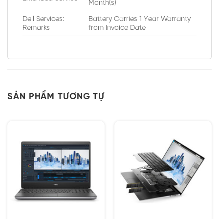
Month(s)
Dell Services:
Battery Carries 1 Year Warranty
Remarks
from Invoice Date
SẢN PHẨM TƯƠNG TỰ