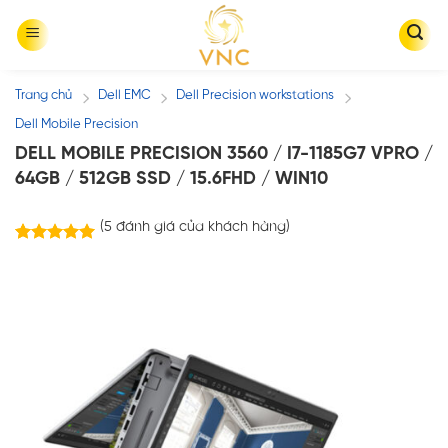
Skip
to
content
Trang chủ
Dell EMC
Dell Precision workstations
/
/
/
Dell Mobile Precision
DELL MOBILE PRECISION 3560 / I7-1185G7 VPRO /
64GB / 512GB SSD / 15.6FHD / WIN10
(
5
đánh giá của khách hàng)
5
trên
5.00
5 dựa trên
đánh giá