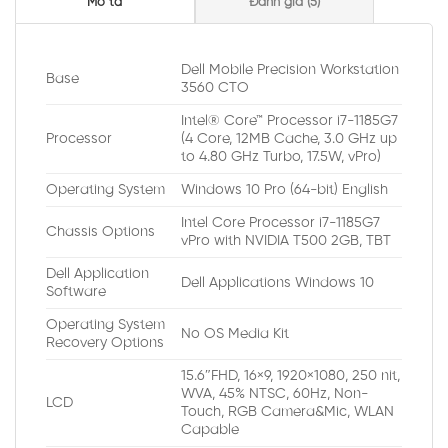
Mô tả
Đánh giá (5)
Dell Mobile Precision Workstation
Base
3560 CTO
Intel® Core™ Processor i7-1185G7
Processor
(4 Core, 12MB Cache, 3.0 GHz up
to 4.80 GHz Turbo, 17.5W, vPro)
Operating System
Windows 10 Pro (64-bit) English
Intel Core Processor i7-1185G7
Chassis Options
vPro with NVIDIA T500 2GB, TBT
Dell Application
Dell Applications Windows 10
Software
Operating System
No OS Media Kit
Recovery Options
15.6″FHD, 16×9, 1920×1080, 250 nit,
WVA, 45% NTSC, 60Hz, Non-
LCD
Touch, RGB Camera&Mic, WLAN
Capable