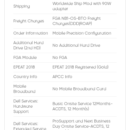
Worldwide Ship Mod with 90W
Shipping
adapter
FGA NB1-OS-BTO Freight
Freight Charges
Charges(DDD|ROAP)
Order Information
Mobile Precision Configuration
Additional Hard
No Additional Hard Drive
Drive (2nd HD)
FGA Module
No FGA
EPEAT 2018
EPEAT 2018 Registered (Gold)
Country Info
APCC Info
Mobile
No Mobile Broadband Card
Broadband
Dell Services:
Basic Onsite Service 12Months-
Hardware
ACDTS, 12 Month(s)
Support
ProSupport and Next Business
Dell Services:
Day Onsite Service-ACDTS, 12
Extended Service