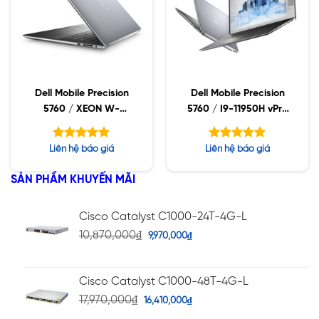
Dell Mobile Precision
Dell Mobile Precision
5760 / XEON W-
5760 / I9-11950H vPro
11855M/ 64GB / 2TB
/ 64GB / 2TB SSD /
SSD / NVIDIA RTX
NVIDIA RTX A3000
Được xếp
Được xếp
Liên hệ báo giá
Liên hệ báo giá
A3000 6GB GDDR6 /
6GB GDDR6 /
hạng
hạng
5.00
5.00
17″WLED UHD+ /
17″WLED UHD+ /
5 sao
5 sao
SẢN PHẨM KHUYẾN MÃI
WIN10 WS
WIN10
Cisco Catalyst C1000-24T-4G-L
10,870,000
₫
9,970,000
₫
Cisco Catalyst C1000-48T-4G-L
17,970,000
₫
16,410,000
₫