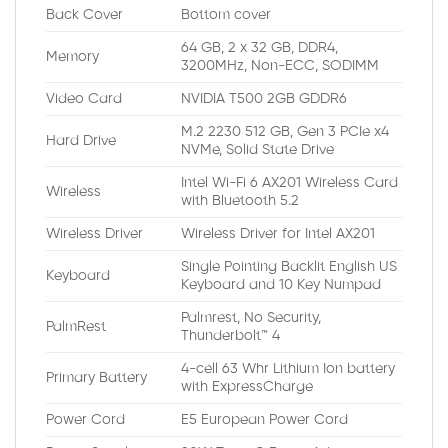
Back Cover
Bottom cover
64 GB, 2 x 32 GB, DDR4,
Memory
3200MHz, Non-ECC, SODIMM
Video Card
NVIDIA T500 2GB GDDR6
M.2 2230 512 GB, Gen 3 PCIe x4
Hard Drive
NVMe, Solid State Drive
Intel Wi-Fi 6 AX201 Wireless Card
Wireless
with Bluetooth 5.2
Wireless Driver
Wireless Driver for Intel AX201
Single Pointing Backlit English US
Keyboard
Keyboard and 10 Key Numpad
Palmrest, No Security,
PalmRest
Thunderbolt™ 4
4-cell 63 Whr Lithium Ion battery
Primary Battery
with ExpressCharge
Power Cord
E5 European Power Cord