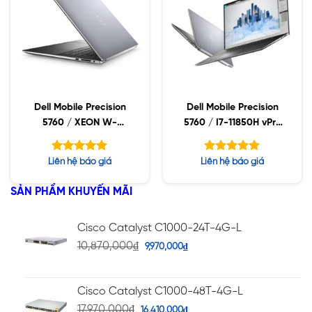
Dell Mobile Precision
Dell Mobile Precision
5760 / XEON W-
5760 / I7-11850H vPro
11955M / 64GB / 2TB
/ 32GB / 1TB SSD /
SSD / NVIDIA RTX
NVIDIA RTX A2000
Được xếp
Được xếp
Liên hệ báo giá
Liên hệ báo giá
A3000 / 17″WLED
4GB GDDR6 /
hạng
hạng
5.00
5.00
UHD+ / WIN10 WS+
17″WLED FHD / WIN10
5 sao
5 sao
SẢN PHẨM KHUYẾN MÃI
Cisco Catalyst C1000-24T-4G-L
10,870,000
₫
9,970,000
₫
Cisco Catalyst C1000-48T-4G-L
17,970,000
₫
16,410,000
₫