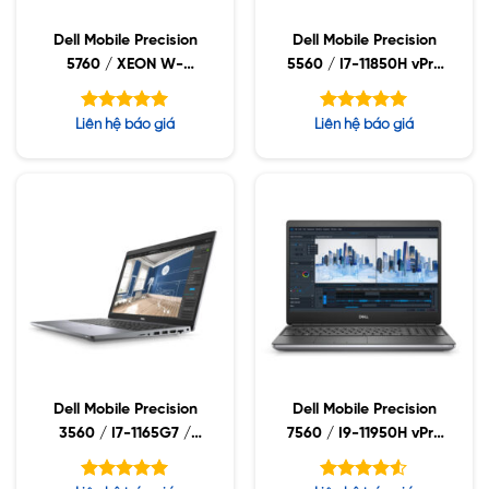
Dell Mobile Precision
Dell Mobile Precision
5760 / XEON W-
5560 / I7-11850H vPro
11855M/ 64GB / 2TB
/ 64GB / SSD 1TB /
SSD / NVIDIA RTX
15.6 UHD+ HDR400 /
Được xếp
Được xếp
Liên hệ báo giá
Liên hệ báo giá
A3000 6GB GDDR6 /
NVIDIA RTX A2000
hạng
hạng
5.00
5.00
17″WLED UHD+ /
4GB / WIN10
5 sao
5 sao
WIN10 WS
Dell Mobile Precision
Dell Mobile Precision
3560 / I7-1165G7 /
7560 / I9-11950H vPro
32GB / 512GB SSD /
/ 96GB / 2TB SSD /
15.6FHD / WIN10
Nvidia Rtx 3080 16GB