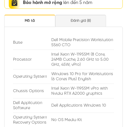
Bảo hành mở rộng
lên đến 5 năm
Mô tả
Đánh giá (8)
Dell Mobile Precision Workstation
Base
5560 CTO
Intel Xeon W-11955M (8 Core,
Processor
24MB Cache, 2.60 GHz to 5.00
GHz, 45W, vPro)
Windows 10 Pro for Workstations
Operating System
(6 Cores Plus) English
Intel Xeon W-11955M vPro with
Chassis Options
Nvidia RTX A2000 graphics
Dell Application
Dell Applications Windows 10
Software
Operating System
No OS Media Kit
Recovery Options