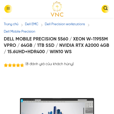
Skip
to
content
Trang chủ
Dell EMC
Dell Precision workstations
/
/
/
Dell Mobile Precision
DELL MOBILE PRECISION 5560 / XEON W-11955M
VPRO / 64GB / 1TB SSD / NVIDIA RTX A2000 4GB
/ 15.6UHD+HDR400 / WIN10 WS
(
8
đánh giá của khách hàng)
8
trên
4.63
5 dựa trên
đánh giá