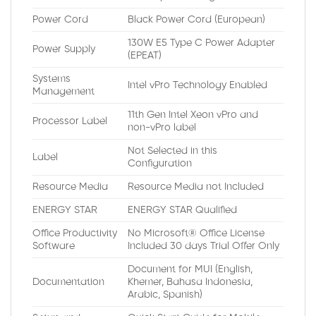
Power Cord
Black Power Cord (European)
130W E5 Type C Power Adapter
Power Supply
(EPEAT)
Systems
Intel vPro Technology Enabled
Management
11th Gen Intel Xeon vPro and
Processor Label
non-vPro label
Not Selected in this
Label
Configuration
Resource Media
Resource Media not Included
ENERGY STAR
ENERGY STAR Qualified
Office Productivity
No Microsoft® Office License
Software
Included 30 days Trial Offer Only
Document for MUI (English,
Documentation
Khemer, Bahasa Indonesia,
Arabic, Spanish)