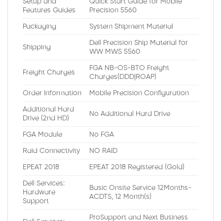
Setup and
Quick Start Guide for Mobile
Features Guides
Precision 5560
Packaging
System Shipment Material
Dell Precision Ship Material for
Shipping
WW MWS 5560
FGA NB-OS-BTO Freight
Freight Charges
Charges(DDD|ROAP)
Order Information
Mobile Precision Configuration
Additional Hard
No Additional Hard Drive
Drive (2nd HD)
FGA Module
No FGA
Raid Connectivity
NO RAID
EPEAT 2018
EPEAT 2018 Registered (Gold)
Dell Services:
Basic Onsite Service 12Months-
Hardware
ACDTS, 12 Month(s)
Support
ProSupport and Next Business