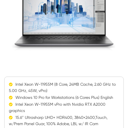
Intel Xeon W-11955M (8 Core, 24MB Cache, 2.60 GHz to
5.00 GHz, 45W, vPro)
Windows 10 Pro for Workstations (6 Cores Plus) English
Intel Xeon W-11955M vPro with Nvidia RTX A2000
graphics
15.6″ Ultrasharp UHD+ HDR400, 3840×2400,Touch,
w/Prem Panel Guar, 100% Adobe, LBL w/ IR Cam