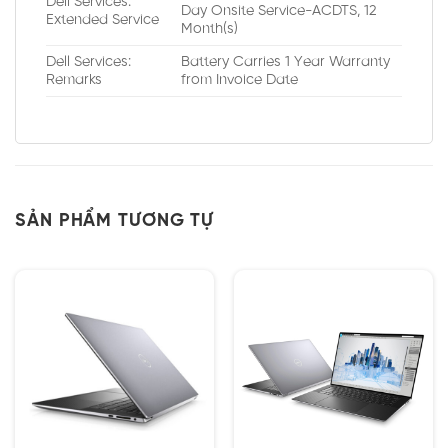
Dell Services:
Day Onsite Service-ACDTS, 12
Extended Service
Month(s)
Dell Services:
Battery Carries 1 Year Warranty
Remarks
from Invoice Date
SẢN PHẨM TƯƠNG TỰ