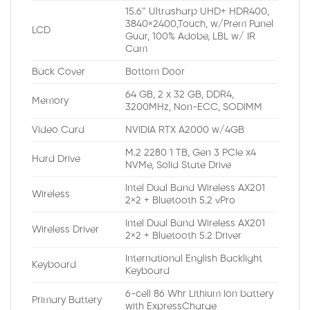
15.6″ Ultrasharp UHD+ HDR400,
3840×2400,Touch, w/Prem Panel
LCD
Guar, 100% Adobe, LBL w/ IR
Cam
Back Cover
Bottom Door
64 GB, 2 x 32 GB, DDR4,
Memory
3200MHz, Non-ECC, SODIMM
Video Card
NVIDIA RTX A2000 w/4GB
M.2 2280 1 TB, Gen 3 PCIe x4
Hard Drive
NVMe, Solid State Drive
Intel Dual Band Wireless AX201
Wireless
2×2 + Bluetooth 5.2 vPro
Intel Dual Band Wireless AX201
Wireless Driver
2×2 + Bluetooth 5.2 Driver
International English Backlight
Keyboard
Keyboard
6-cell 86 Whr Lithium Ion battery
Primary Battery
with ExpressCharge