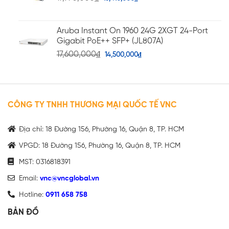
Aruba Instant On 1960 24G 2XGT 24-Port
Gigabit PoE++ SFP+ (JL807A)
17,600,000
₫
14,500,000
₫
CÔNG TY TNHH THƯƠNG MẠI QUỐC TẾ VNC
Địa chỉ: 18 Đường 156, Phường 16, Quận 8, TP. HCM
VPGD: 18 Đường 156, Phường 16, Quận 8, TP. HCM
MST: 0316818391
Email:
vnc@vncglobal.vn
Hotline:
0911 658 758
BẢN ĐỒ