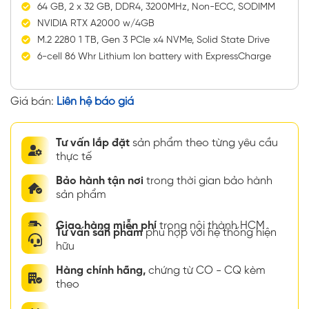
64 GB, 2 x 32 GB, DDR4, 3200MHz, Non-ECC, SODIMM
NVIDIA RTX A2000 w/4GB
M.2 2280 1 TB, Gen 3 PCIe x4 NVMe, Solid State Drive
6-cell 86 Whr Lithium Ion battery with ExpressCharge
Giá bán:
Liên hệ báo giá
Tư vấn lắp đặt
sản phẩm theo từng yêu cầu
thực tế
Bảo hành tận nơi
trong thời gian bảo hành
sản phẩm
Giao hàng miễn phí
trong nội thành HCM
Tư vấn sản phẩm
phù hợp với hệ thống hiện
hữu
Hàng chính hãng,
chứng từ CO - CQ kèm
theo