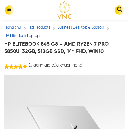
Skip
to
content
Trang chủ
Hpi Products
Business Desktop & Laptop
/
/
/
HP EliteBook Laptops
HP ELITEBOOK 845 G8 – AMD RYZEN 7 PRO
5850U, 32GB, 512GB SSD, 14″ FHD, WIN10
(
3
đánh giá của khách hàng)
3
trên
5.00
5 dựa trên
đánh giá