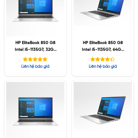
HP EliteBook 850 G8
HP EliteBook 850 G8
Intel i5-1135G7, 32GB
Intel i5-1135G7, 64GB
DDR4, 512GB SSD,
DDR4, 1TB SSD, 15.6″
15.6″ FHD, Win10
FHD, Win10
Được xếp
Được xếp
Liên hệ báo giá
Liên hệ báo giá
hạng
hạng
5.00
4.33
5 sao
5 sao