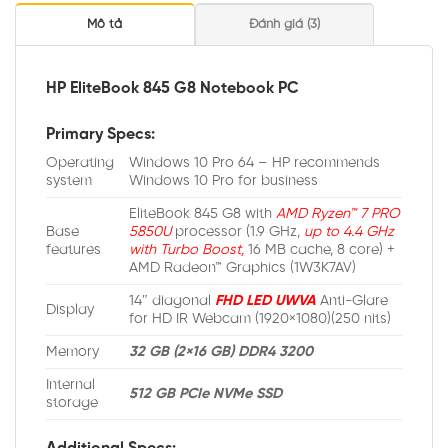
Mô tả
Đánh giá (3)
HP EliteBook 845 G8 Notebook PC
Primary Specs:
Operating
Windows 10 Pro 64 – HP recommends
system
Windows 10 Pro for business
EliteBook 845 G8 with
AMD Ryzen™ 7 PRO
Base
5850U
processor (1.9 GHz,
up to 4.4 GHz
features
with Turbo Boost,
16 MB cache, 8 core) +
AMD Radeon™ Graphics (1W3K7AV)
14″ diagonal
FHD LED UWVA
Anti-Glare
Display
for HD IR Webcam (1920×1080)(250 nits)
Memory
32 GB (2×16 GB) DDR4 3200
Internal
512 GB PCIe NVMe SSD
storage