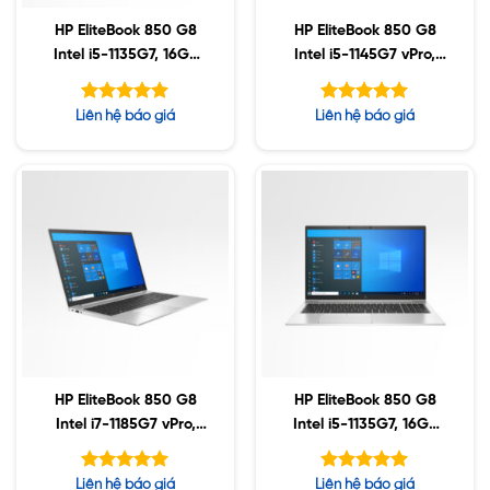
HP EliteBook 850 G8
HP EliteBook 850 G8
Intel i5-1135G7, 16GB
Intel i5-1145G7 vPro,
DDR4, 256GB SSD,
16GB DDR4, 512GB
15.6″ FHD, Win10
SSD, 15.6″ FHD, Win10
Được xếp
Được xếp
Liên hệ báo giá
Liên hệ báo giá
hạng
hạng
5.00
5.00
5 sao
5 sao
HP EliteBook 850 G8
HP EliteBook 850 G8
Intel i7-1185G7 vPro,
Intel i5-1135G7, 16GB
32GB, 512GB SSD, 15.6″
DDR4, 512GB SSD,
FHD, Win10
15.6″ FHD, Win10
Được xếp
Được xếp
Liên hệ báo giá
Liên hệ báo giá