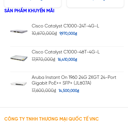
hạng
hạng
5.00
5.00
5 sao
5 sao
SẢN PHẨM KHUYẾN MÃI
Cisco Catalyst C1000-24T-4G-L
10,870,000
₫
9,970,000
₫
Cisco Catalyst C1000-48T-4G-L
17,970,000
₫
16,410,000
₫
Aruba Instant On 1960 24G 2XGT 24-Port
Gigabit PoE++ SFP+ (JL807A)
17,600,000
₫
14,500,000
₫
CÔNG TY TNHH THƯƠNG MẠI QUỐC TẾ VNC