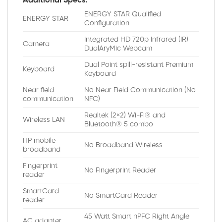
Additional Specs:
ENERGY STAR Qualified
ENERGY STAR
Configuration
Integrated HD 720p Infrared (IR)
Camera
DualAryMic Webcam
Dual Point spill-resistant Premium
Keyboard
Keyboard
Near field
No Near Field Communication (No
communication
NFC)
Realtek (2×2) Wi-Fi® and
Wireless LAN
Bluetooth® 5 combo
HP mobile
No Broadband Wireless
broadband
Fingerprint
No Fingerprint Reader
reader
SmartCard
No SmartCard Reader
reader
45 Watt Smart nPFC Right Angle
AC adapter