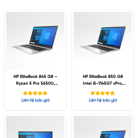
HP EliteBook 845 G8 –
HP EliteBook 850 G8
Ryzen 5 Pro 5650U,
Intel i5-1145G7 vPro,
32GB, 256GB SSD, 14″
32GB DDR4, 1TB SSD,
FHD, Win10
15.6″ FHD, Win10
Được xếp
Được xếp
Liên hệ báo giá
Liên hệ báo giá
hạng
hạng
5.00
5.00
5 sao
5 sao