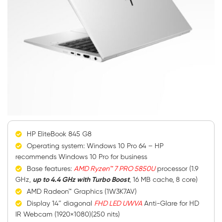
HP EliteBook 845 G8
Operating system: Windows 10 Pro 64 – HP
recommends Windows 10 Pro for business
Base features:
AMD Ryzen™ 7 PRO 5850U
processor (1.9
GHz,
up to 4.4 GHz with Turbo Boost
, 16 MB cache, 8 core)
AMD Radeon™ Graphics (1W3K7AV)
Display 14″ diagonal
FHD LED UWVA
Anti-Glare for HD
IR Webcam (1920×1080)(250 nits)