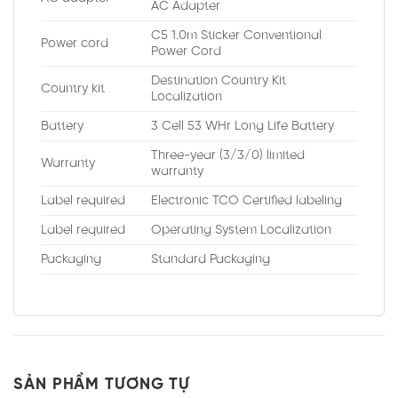
AC Adapter
C5 1.0m Sticker Conventional
Power cord
Power Cord
Destination Country Kit
Country kit
Localization
Battery
3 Cell 53 WHr Long Life Battery
Three-year (3/3/0) limited
Warranty
warranty
Label required
Electronic TCO Certified labeling
Label required
Operating System Localization
Packaging
Standard Packaging
SẢN PHẨM TƯƠNG TỰ