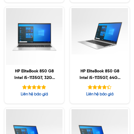
5 sao
5 sao
HP EliteBook 850 G8
HP EliteBook 850 G8
Intel i5-1135G7, 32GB
Intel i5-1135G7, 64GB
DDR4, 512GB SSD,
DDR4, 1TB SSD, 15.6″
15.6″ FHD, Win10
FHD, Win10
Được xếp
Được xếp
Liên hệ báo giá
Liên hệ báo giá
hạng
hạng
5.00
4.33
5 sao
5 sao