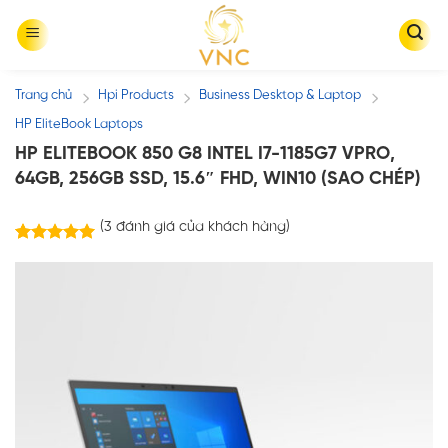
Skip
to
content
Trang chủ
Hpi Products
Business Desktop & Laptop
/
/
/
HP EliteBook Laptops
HP ELITEBOOK 850 G8 INTEL I7-1185G7 VPRO,
64GB, 256GB SSD, 15.6″ FHD, WIN10 (SAO CHÉP)
(
3
đánh giá của khách hàng)
3
trên
5.00
5 dựa trên
đánh giá