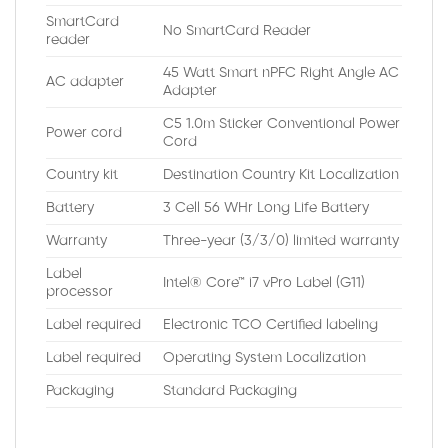
SmartCard
No SmartCard Reader
reader
45 Watt Smart nPFC Right Angle AC
AC adapter
Adapter
C5 1.0m Sticker Conventional Power
Power cord
Cord
Country kit
Destination Country Kit Localization
Battery
3 Cell 56 WHr Long Life Battery
Warranty
Three-year (3/3/0) limited warranty
Label
Intel® Core™ i7 vPro Label (G11)
processor
Label required
Electronic TCO Certified labeling
Label required
Operating System Localization
Packaging
Standard Packaging