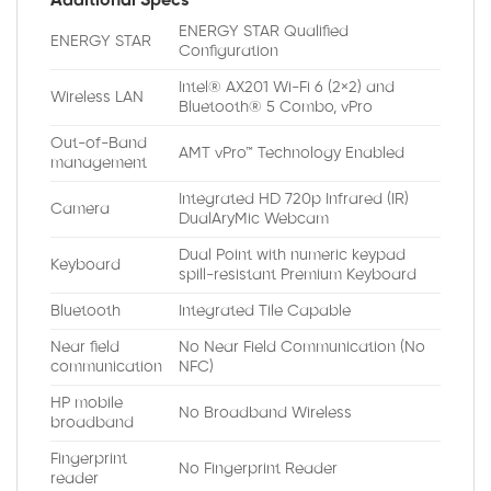
Additional Specs
ENERGY STAR Qualified
ENERGY STAR
Configuration
Intel® AX201 Wi-Fi 6 (2×2) and
Wireless LAN
Bluetooth® 5 Combo, vPro
Out-of-Band
AMT vPro™ Technology Enabled
management
Integrated HD 720p Infrared (IR)
Camera
DualAryMic Webcam
Dual Point with numeric keypad
Keyboard
spill-resistant Premium Keyboard
Bluetooth
Integrated Tile Capable
Near field
No Near Field Communication (No
communication
NFC)
HP mobile
No Broadband Wireless
broadband
Fingerprint
No Fingerprint Reader
reader