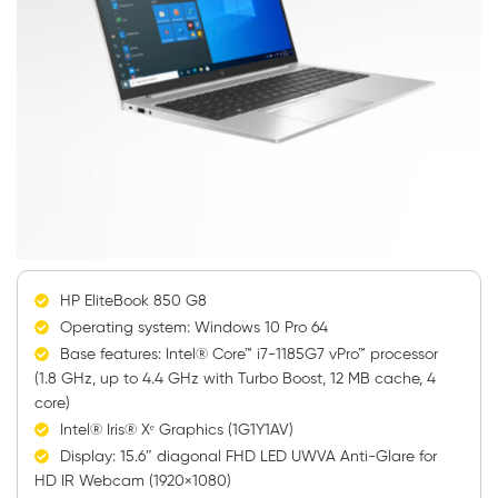
HP EliteBook 850 G8
Operating system: Windows 10 Pro 64
Base features: Intel® Core™ i7-1185G7 vPro™ processor
(1.8 GHz, up to 4.4 GHz with Turbo Boost, 12 MB cache, 4
core)
Intel® Iris® Xᵉ Graphics (1G1Y1AV)
Display: 15.6″ diagonal FHD LED UWVA Anti-Glare for
HD IR Webcam (1920×1080)