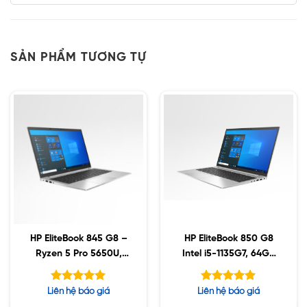
SẢN PHẨM TƯƠNG TỰ
HP EliteBook 845 G8 –
HP EliteBook 850 G8
Ryzen 5 Pro 5650U,
Intel i5-1135G7, 64GB
64GB, 256GB SSD, 14″
DDR4, 512GB SSD,
FHD, Win10
15.6″ FHD, Win10
Được xếp
Được xếp
Liên hệ báo giá
Liên hệ báo giá
hạng
hạng
5.00
5.00