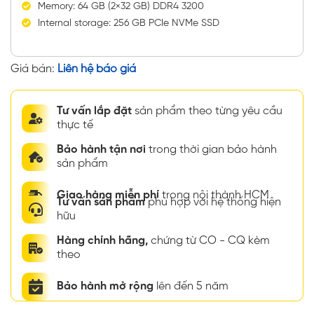
Memory: 64 GB (2×32 GB) DDR4 3200
Internal storage: 256 GB PCIe NVMe SSD
Giá bán:
Liên hệ báo giá
Tư vấn lắp đặt
sản phẩm theo từng yêu cầu
thực tế
Bảo hành tận nơi
trong thời gian bảo hành
sản phẩm
Giao hàng miễn phí
trong nội thành HCM
Tư vấn sản phẩm
phù hợp với hệ thống hiện
hữu
Hàng chính hãng,
chứng từ CO - CQ kèm
theo
Bảo hành mở rộng
lên đến 5 năm