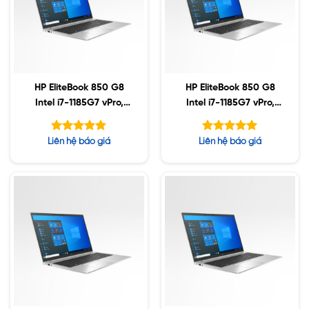
HP EliteBook 850 G8
HP EliteBook 850 G8
Intel i7-1185G7 vPro,
Intel i7-1185G7 vPro,
32GB, 256GB SSD,
64GB, 512GB SSD,
15.6″ FHD, Win10
15.6″ FHD, Win10
Được xếp
Được xếp
Liên hệ báo giá
Liên hệ báo giá
hạng
hạng
5.00
5.00
5 sao
5 sao