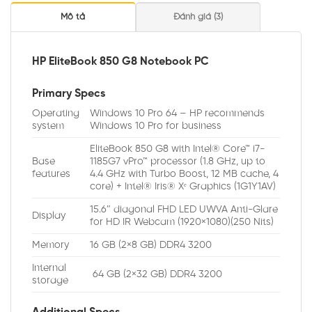
Mô tả
Đánh giá (3)
HP EliteBook 850 G8 Notebook PC
Primary Specs
Operating
Windows 10 Pro 64 – HP recommends
system
Windows 10 Pro for business
EliteBook 850 G8 with Intel® Core™ i7-
Base
1185G7 vPro™ processor (1.8 GHz, up to
features
4.4 GHz with Turbo Boost, 12 MB cache, 4
core) + Intel® Iris® Xᵉ Graphics (1G1Y1AV)
15.6″ diagonal FHD LED UWVA Anti-Glare
Display
for HD IR Webcam (1920×1080)(250 Nits)
Memory
16 GB (2×8 GB) DDR4 3200
Internal
64 GB (2×32 GB) DDR4 3200
storage