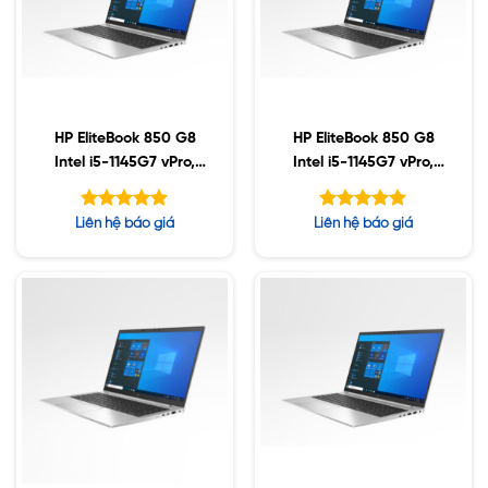
HP EliteBook 850 G8
HP EliteBook 850 G8
Intel i5-1145G7 vPro,
Intel i5-1145G7 vPro,
16GB DDR4, 256GB
32GB DDR4, 256GB
SSD, 15.6″ FHD, Win10
SSD, 15.6″ FHD, Win10
Được xếp
Được xếp
Liên hệ báo giá
Liên hệ báo giá
hạng
hạng
5.00
5.00
5 sao
5 sao