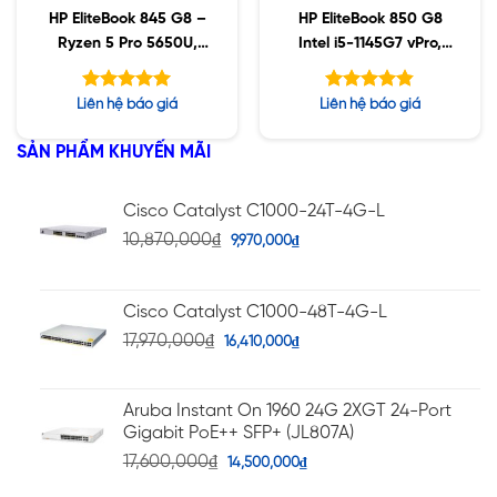
HP EliteBook 845 G8 –
HP EliteBook 850 G8
Ryzen 5 Pro 5650U,
Intel i5-1145G7 vPro,
32GB, 256GB SSD, 14″
16GB DDR4, 1TB SSD,
FHD, Win10
15.6″ FHD, Win10
Được xếp
Được xếp
Liên hệ báo giá
Liên hệ báo giá
hạng
hạng
5.00
4.80
5 sao
5 sao
SẢN PHẨM KHUYẾN MÃI
Cisco Catalyst C1000-24T-4G-L
10,870,000
₫
9,970,000
₫
Cisco Catalyst C1000-48T-4G-L
17,970,000
₫
16,410,000
₫
Aruba Instant On 1960 24G 2XGT 24-Port
Gigabit PoE++ SFP+ (JL807A)
17,600,000
₫
14,500,000
₫