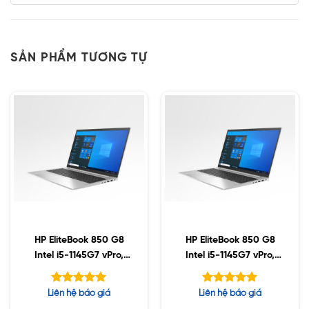
SẢN PHẨM TƯƠNG TỰ
HP EliteBook 850 G8
HP EliteBook 850 G8
Intel i5-1145G7 vPro,
Intel i5-1145G7 vPro,
64GB DDR4, 512GB
64GB DDR4, 256GB
SSD, 15.6″ FHD, Win10
SSD, 15.6″ FHD, Win10
Được xếp
Được xếp
Liên hệ báo giá
Liên hệ báo giá
(Sao chép)
hạng
hạng
5.00
5.00