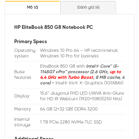
Mô tả
Đánh giá (4)
HP EliteBook 850 G8 Notebook PC
Primary Specs
Operating
Windows 10 Pro 64 – HP recommends
system
Windows 10 Pro for business
EliteBook 850 G8 with
Intel® Core™ i5-
Base
1145G7 vPro™ processor (2.6 GHz,
up to
features
4.4 GHz with Turbo Boost
, 8 MB cache, 4
core)
+ Intel® Iris® Xᵉ Graphics (1G1X8AV)
15.6″ diagonal FHD LED UWVA Anti-Glare
Display
for HD IR Webcam (1920×1080)(250 Nits)
Memory
64 GB (2×32 GB) DDR4 3200
Internal
1 TB PCIe 2280 NVMe TLC SSD
storage