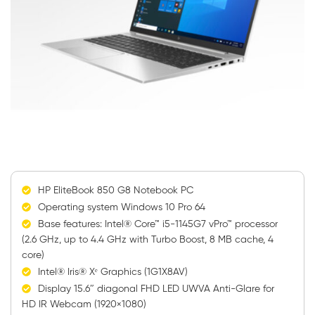
HP EliteBook 850 G8 Notebook PC
Operating system Windows 10 Pro 64
Base features: Intel® Core™ i5-1145G7 vPro™ processor
(2.6 GHz, up to 4.4 GHz with Turbo Boost, 8 MB cache, 4
core)
Intel® Iris® Xᵉ Graphics (1G1X8AV)
Display 15.6″ diagonal FHD LED UWVA Anti-Glare for
HD IR Webcam (1920×1080)