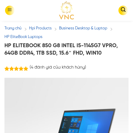
Skip
to
content
Trang chủ
Hpi Products
Business Desktop & Laptop
/
/
/
HP EliteBook Laptops
HP ELITEBOOK 850 G8 INTEL I5-1145G7 VPRO,
64GB DDR4, 1TB SSD, 15.6″ FHD, WIN10
(
4
đánh giá của khách hàng)
4
trên
5.00
5 dựa trên
đánh giá