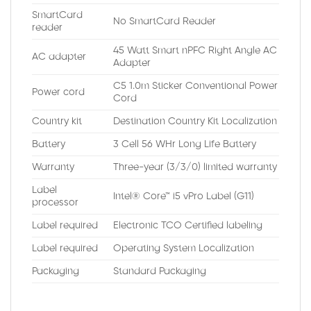
SmartCard
No SmartCard Reader
reader
45 Watt Smart nPFC Right Angle AC
AC adapter
Adapter
C5 1.0m Sticker Conventional Power
Power cord
Cord
Country kit
Destination Country Kit Localization
Battery
3 Cell 56 WHr Long Life Battery
Warranty
Three-year (3/3/0) limited warranty
Label
Intel® Core™ i5 vPro Label (G11)
processor
Label required
Electronic TCO Certified labeling
Label required
Operating System Localization
Packaging
Standard Packaging