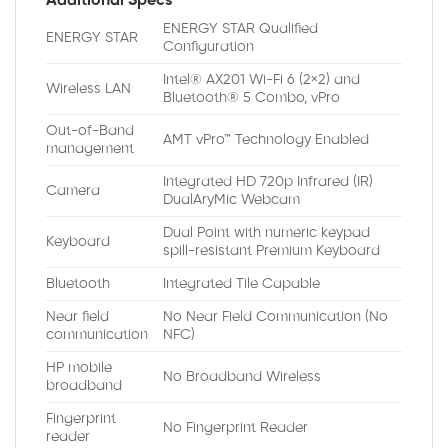
Additional Specs
ENERGY STAR Qualified
ENERGY STAR
Configuration
Intel® AX201 Wi-Fi 6 (2×2) and
Wireless LAN
Bluetooth® 5 Combo, vPro
Out-of-Band
AMT vPro™ Technology Enabled
management
Integrated HD 720p Infrared (IR)
Camera
DualAryMic Webcam
Dual Point with numeric keypad
Keyboard
spill-resistant Premium Keyboard
Bluetooth
Integrated Tile Capable
Near field
No Near Field Communication (No
communication
NFC)
HP mobile
No Broadband Wireless
broadband
Fingerprint
No Fingerprint Reader
reader