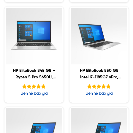
5 sao
5 sao
HP EliteBook 845 G8 –
HP EliteBook 850 G8
Ryzen 5 Pro 5650U,
Intel i7-1185G7 vPro,
16GB, 512GB SSD, 14″
64GB, 256GB SSD,
FHD, Win10
15.6″ FHD, Win10 (Sao
Được xếp
Được xếp
Liên hệ báo giá
Liên hệ báo giá
chép)
hạng
hạng
5.00
5.00
5 sao
5 sao