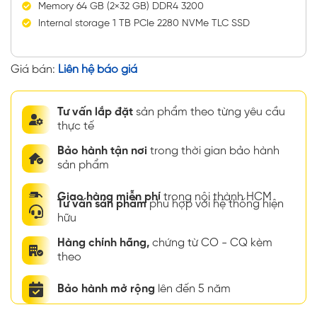
Memory 64 GB (2×32 GB) DDR4 3200
Internal storage 1 TB PCIe 2280 NVMe TLC SSD
Giá bán:
Liên hệ báo giá
Tư vấn lắp đặt
sản phẩm theo từng yêu cầu
thực tế
Bảo hành tận nơi
trong thời gian bảo hành
sản phẩm
Giao hàng miễn phí
trong nội thành HCM
Tư vấn sản phẩm
phù hợp với hệ thống hiện
hữu
Hàng chính hãng,
chứng từ CO - CQ kèm
theo
Bảo hành mở rộng
lên đến 5 năm