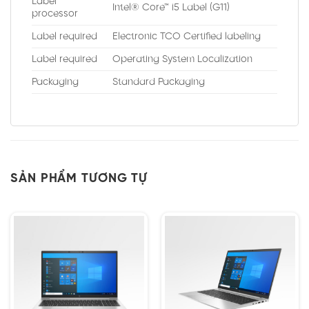
Label
Intel® Core™ i5 Label (G11)
processor
Label required
Electronic TCO Certified labeling
Label required
Operating System Localization
Packaging
Standard Packaging
SẢN PHẨM TƯƠNG TỰ