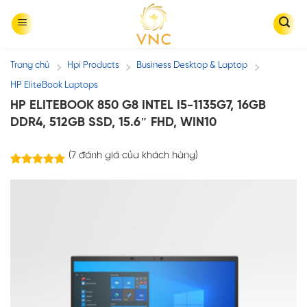
Skip
to
content
Trang chủ
Hpi Products
Business Desktop & Laptop
/
/
/
HP EliteBook Laptops
HP ELITEBOOK 850 G8 INTEL I5-1135G7, 16GB
DDR4, 512GB SSD, 15.6″ FHD, WIN10
(
7
đánh giá của khách hàng)
7
trên
5.00
5 dựa trên
đánh giá