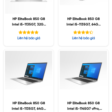
HP EliteBook 850 G8
HP EliteBook 850 G8
Intel i5-1135G7, 32GB
Intel i5-1135G7, 64GB
DDR4, 256GB SSD,
DDR4, 1TB SSD, 15.6″
15.6″ FHD, Win10
FHD, Win10
Được xếp
Được xếp
Liên hệ báo giá
Liên hệ báo giá
hạng
hạng
5.00
4.33
5 sao
5 sao
HP EliteBook 850 G8
HP EliteBook 850 G8
Intel i5-1135G7, 64GB
Intel i5-1145G7 vPro,