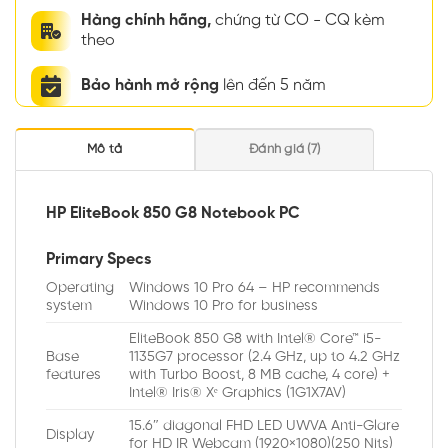
Hàng chính hãng,
chứng từ CO - CQ kèm
theo
Bảo hành mở rộng
lên đến 5 năm
Mô tả
Đánh giá (7)
HP EliteBook 850 G8 Notebook PC
Primary Specs
Operating
Windows 10 Pro 64 – HP recommends
system
Windows 10 Pro for business
EliteBook 850 G8 with Intel® Core™ i5-
Base
1135G7 processor (2.4 GHz, up to 4.2 GHz
features
with Turbo Boost, 8 MB cache, 4 core) +
Intel® Iris® Xᵉ Graphics (1G1X7AV)
15.6″ diagonal FHD LED UWVA Anti-Glare
Display
for HD IR Webcam (1920×1080)(250 Nits)