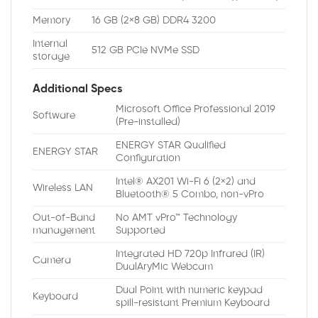
Memory
16 GB (2×8 GB) DDR4 3200
Internal
512 GB PCIe NVMe SSD
storage
Additional Specs
Microsoft Office Professional 2019
Software
(Pre-installed)
ENERGY STAR Qualified
ENERGY STAR
Configuration
Intel® AX201 Wi-Fi 6 (2×2) and
Wireless LAN
Bluetooth® 5 Combo, non-vPro
Out-of-Band
No AMT vPro™ Technology
management
Supported
Integrated HD 720p Infrared (IR)
Camera
DualAryMic Webcam
Dual Point with numeric keypad
Keyboard
spill-resistant Premium Keyboard