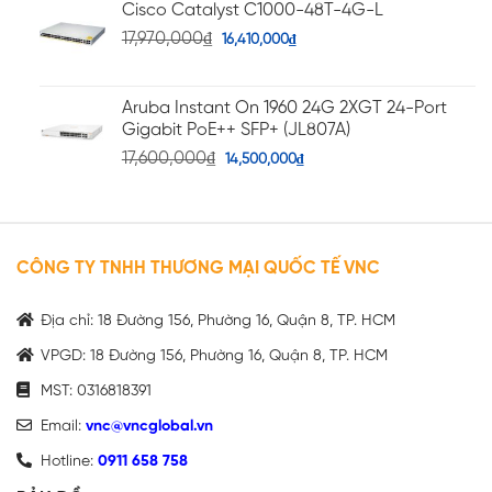
Cisco Catalyst C1000-48T-4G-L
17,970,000
₫
16,410,000
₫
Aruba Instant On 1960 24G 2XGT 24-Port
Gigabit PoE++ SFP+ (JL807A)
17,600,000
₫
14,500,000
₫
CÔNG TY TNHH THƯƠNG MẠI QUỐC TẾ VNC
Địa chỉ: 18 Đường 156, Phường 16, Quận 8, TP. HCM
VPGD: 18 Đường 156, Phường 16, Quận 8, TP. HCM
MST: 0316818391
Email:
vnc@vncglobal.vn
Hotline:
0911 658 758