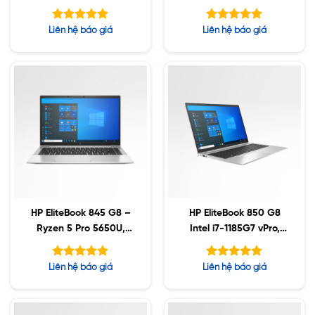
DDR4, 512GB SSD,
32GB DDR4, 256GB
15.6″ FHD, Win10
SSD, 15.6″ FHD, Win10
Được xếp
Được xếp
Liên hệ báo giá
Liên hệ báo giá
hạng
hạng
5.00
5.00
5 sao
5 sao
HP EliteBook 845 G8 –
HP EliteBook 850 G8
Ryzen 5 Pro 5650U,
Intel i7-1185G7 vPro,
16GB, 256GB SSD, 14″
16GB, 1TB SSD, 15.6″
FHD, Win10
FHD, Win10
Được xếp
Được xếp
Liên hệ báo giá
Liên hệ báo giá
hạng
hạng
4.88
5.00
5 sao
5 sao