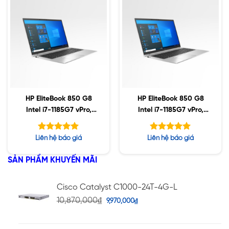
HP EliteBook 850 G8
HP EliteBook 850 G8
Intel i7-1185G7 vPro,
Intel i7-1185G7 vPro,
32GB, 1TB SSD, 15.6″
64GB, 512GB SSD,
FHD, Win10
15.6″ FHD, Win10
Được xếp
Được xếp
Liên hệ báo giá
Liên hệ báo giá
hạng
hạng
5.00
5.00
5 sao
5 sao
SẢN PHẨM KHUYẾN MÃI
Cisco Catalyst C1000-24T-4G-L
10,870,000
₫
9,970,000
₫