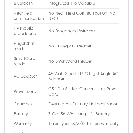
Bluetooth
Integrated Tile Capable
Near field
No Near Field Communication (No
communication
NFC)
HP mobile
No Broadband Wireless
broadband
Fingerprint
No Fingerprint Reader
reader
SmartCard
No SmartCard Reader
reader
45 Watt Smart nPFC Right Angle AC
AC adapter
Adapter
C5 1.0m Sticker Conventional Power
Power cord
Cord
Country kit
Destination Country Kit Localization
Battery
3 Cell 56 WHr Long Life Battery
Warranty
Three-year (3/3/0) limited warranty