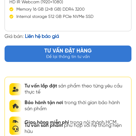
HD IR Webcam (1920×1080)
Memory 16 GB (2×8 GB) DDR4 3200
Internal storage 512 GB PCIe NVMe SSD
Giá bán:
Liên hệ báo giá
TƯ VẤN ĐẶT HÀNG
Để lại thông tin tư vấn
Tư vấn lắp đặt
sản phẩm theo từng yêu cầu
thực tế
Bảo hành tận nơi
trong thời gian bảo hành
sản phẩm
Giao hàng miễn phí
trong nội thành HCM
Tư vấn sản phẩm
phù hợp với hệ thống hiện
hữu