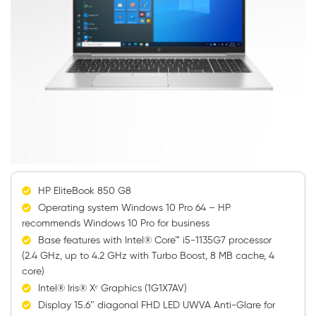
HP EliteBook 850 G8
Operating system Windows 10 Pro 64 – HP
recommends Windows 10 Pro for business
Base features with Intel® Core™ i5-1135G7 processor
(2.4 GHz, up to 4.2 GHz with Turbo Boost, 8 MB cache, 4
core)
Intel® Iris® Xᵉ Graphics (1G1X7AV)
Display 15.6″ diagonal FHD LED UWVA Anti-Glare for