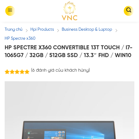
Skip
to
content
Trang chủ
Hpi Products
Business Desktop & Laptop
/
/
/
HP Spectre x360
HP SPECTRE X360 CONVERTIBLE 13T TOUCH / I7-
1065G7 / 32GB / 512GB SSD / 13.3″ FHD / WIN10
(
6
đánh giá của khách hàng)
6
trên
5.00
5 dựa trên
đánh giá