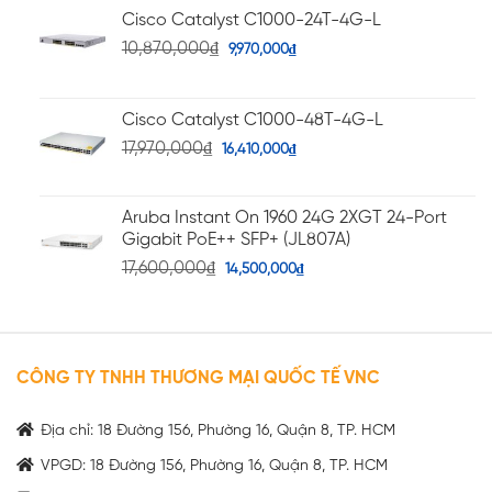
Cisco Catalyst C1000-24T-4G-L
10,870,000
₫
9,970,000
₫
Cisco Catalyst C1000-48T-4G-L
17,970,000
₫
16,410,000
₫
Aruba Instant On 1960 24G 2XGT 24-Port
Gigabit PoE++ SFP+ (JL807A)
17,600,000
₫
14,500,000
₫
CÔNG TY TNHH THƯƠNG MẠI QUỐC TẾ VNC
Địa chỉ: 18 Đường 156, Phường 16, Quận 8, TP. HCM
VPGD: 18 Đường 156, Phường 16, Quận 8, TP. HCM