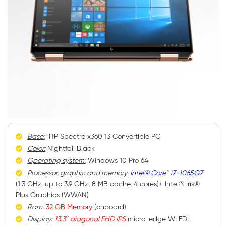
Base:
HP Spectre x360 13 Convertible PC
Color:
Nightfall Black
Operating system:
Windows 10 Pro 64
Processor, graphic and memory:
Intel® Core™ i7-1065G7
(1.3 GHz, up to 3.9 GHz, 8 MB cache, 4 cores)+ Intel® Iris®
Plus Graphics (WWAN)
Ram:
32 GB Memory
(onboard)
Display:
13.3″ diagonal FHD IPS
micro-edge WLED-