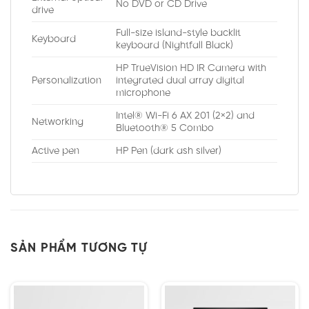
No DVD or CD Drive
drive
Full-size island-style backlit
Keyboard
keyboard (Nightfall Black)
HP TrueVision HD IR Camera with
Personalization
integrated dual array digital
microphone
Intel® Wi-Fi 6 AX 201 (2×2) and
Networking
Bluetooth® 5 Combo
Active pen
HP Pen (dark ash silver)
SẢN PHẨM TƯƠNG TỰ