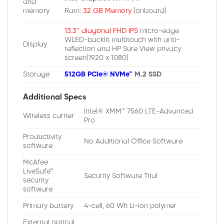
and
memory
Ram:
32 GB Memory
(onboard)
13.3″ diagonal FHD IPS
micro-edge
WLED-backlit multitouch with anti-
Display
reflection and HP Sure View privacy
screen(1920 x 1080)
Storage
512GB PCIe® NVMe™
M.2 SSD
Additional Specs
Intel® XMM™ 7560 LTE-Advanced
Wireless carrier
Pro
Productivity
No Additional Office Software
software
McAfee
LiveSafe™
Security Software Trial
security
software
Primary battery
4-cell, 60 Wh Li-ion polymer
External optical