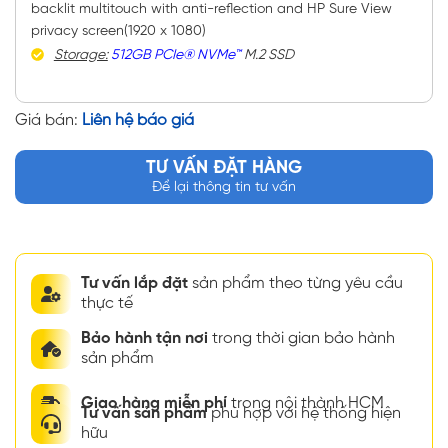
backlit multitouch with anti-reflection and HP Sure View
privacy screen(1920 x 1080)
Storage:
512GB PCIe® NVMe™
M.2 SSD
Giá bán:
Liên hệ báo giá
TƯ VẤN ĐẶT HÀNG
Để lại thông tin tư vấn
Tư vấn lắp đặt
sản phẩm theo từng yêu cầu
thực tế
Bảo hành tận nơi
trong thời gian bảo hành
sản phẩm
Giao hàng miễn phí
trong nội thành HCM
Tư vấn sản phẩm
phù hợp với hệ thống hiện
hữu