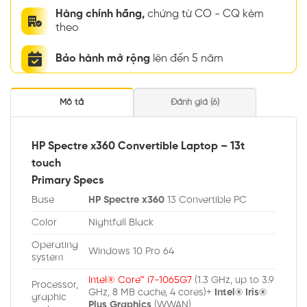
Hàng chính hãng,
chứng từ CO - CQ kèm
theo
Bảo hành mở rộng
lên đến 5 năm
Mô tả
Đánh giá (6)
HP Spectre x360 Convertible Laptop – 13t
touch
Primary Specs
Base
HP Spectre x360
13 Convertible PC
Color
Nightfall Black
Operating
Windows 10 Pro 64
system
Intel® Core™ i7-1065G7
(1.3 GHz, up to 3.9
Processor,
GHz, 8 MB cache, 4 cores)+
Intel® Iris®
graphic
Plus Graphics
(WWAN)