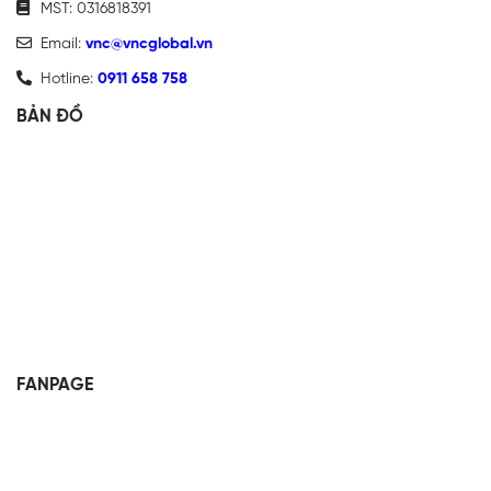
MST: 0316818391
Email:
vnc@vncglobal.vn
Hotline:
0911 658 758
BẢN ĐỒ
FANPAGE