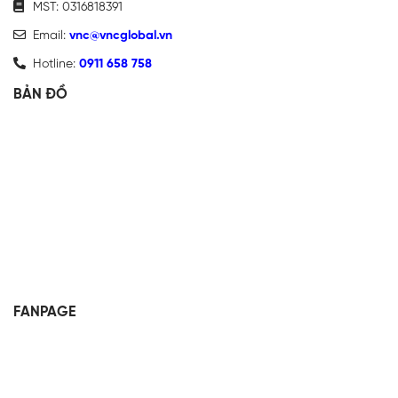
MST: 0316818391
Email:
vnc@vncglobal.vn
Hotline:
0911 658 758
BẢN ĐỒ
FANPAGE