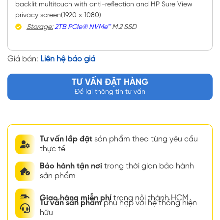
backlit multitouch with anti-reflection and HP Sure View
privacy screen(1920 x 1080)
Storage:
2TB PCIe® NVMe™
M.2 SSD
Giá bán:
Liên hệ báo giá
TƯ VẤN ĐẶT HÀNG
Để lại thông tin tư vấn
Tư vấn lắp đặt
sản phẩm theo từng yêu cầu
thực tế
Bảo hành tận nơi
trong thời gian bảo hành
sản phẩm
Giao hàng miễn phí
trong nội thành HCM
Tư vấn sản phẩm
phù hợp với hệ thống hiện
hữu