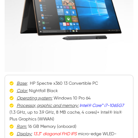
Base:
HP Spectre x360 13 Convertible PC
Color:
Nightfall Black
Operating system:
Windows 10 Pro 64
Processor, graphic and memory:
Intel® Core™ i7-1065G7
(1.3 GHz, up to 3.9 GHz, 8 MB cache, 4 cores)+ Intel® Iris®
Plus Graphics (WWAN)
Ram:
16 GB Memory (onboard)
Display:
13.3″ diagonal FHD IPS
micro-edge WLED-