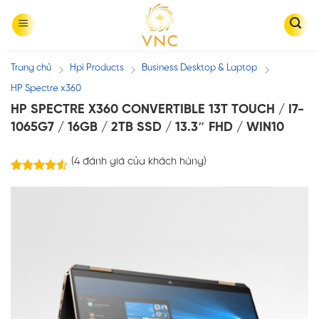
Skip
to
content
Trang chủ
Hpi Products
Business Desktop & Laptop
/
/
/
HP Spectre x360
HP SPECTRE X360 CONVERTIBLE 13T TOUCH / I7-
1065G7 / 16GB / 2TB SSD / 13.3″ FHD / WIN10
(
4
đánh giá của khách hàng)
4
trên
4.50
5 dựa trên
đánh giá