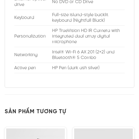
No DVD or CD Drive
drive
Full-size island-style backlit
Keyboard
keyboard (Nightfall Black)
HP TrueVision HD IR Camera with
Personalization
integrated dual array digital
microphone
Intel® Wi-Fi 6 AX 201 (2×2) and
Networking
Bluetooth® 5 Combo
Active pen
HP Pen (dark ash silver)
SẢN PHẨM TƯƠNG TỰ