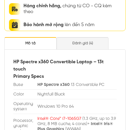
Hàng chính hãng,
chứng từ CO - CQ kèm
theo
Bảo hành mở rộng
lên đến 5 năm
Mô tả
Đánh giá (4)
HP Spectre x360 Convertible Laptop – 13t
touch
Primary Specs
Base
HP Spectre x360
13 Convertible PC
Color
Nightfall Black
Operating
Windows 10 Pro 64
system
Intel® Core™ i7-1065G7
(1.3 GHz, up to 3.9
Processor,
GHz, 8 MB cache, 4 cores)+
Intel® Iris®
graphic
Plus Graphics
(WWAN)