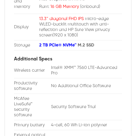
and
memory
Ram:
16 GB Memory
(onboard)
13.3″ diagonal FHD IPS
micro-edge
WLED-backlit multitouch with anti-
Display
reflection and HP Sure View privacy
screen(1920 x 1080)
Storage
2 TB PCIe® NVMe™
M.2 SSD
Additional Specs
Intel® XMM™ 7560 LTE-Advanced
Wireless carrier
Pro
Productivity
No Additional Office Software
software
McAfee
LiveSafe™
Security Software Trial
security
software
Primary battery
4-cell, 60 Wh Li-ion polymer
External optical