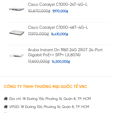
Cisco Catalyst C1000-24T-4G-L
10,870,000
₫
9,970,000
₫
Cisco Catalyst C1000-48T-4G-L
17,970,000
₫
16,410,000
₫
Aruba Instant On 1960 24G 2XGT 24-Port
Gigabit PoE++ SFP+ (JL807A)
17,600,000
₫
14,500,000
₫
CÔNG TY TNHH THƯƠNG MẠI QUỐC TẾ VNC
Địa chỉ: 18 Đường 156, Phường 16, Quận 8, TP. HCM
VPGD: 18 Đường 156, Phường 16, Quận 8, TP. HCM