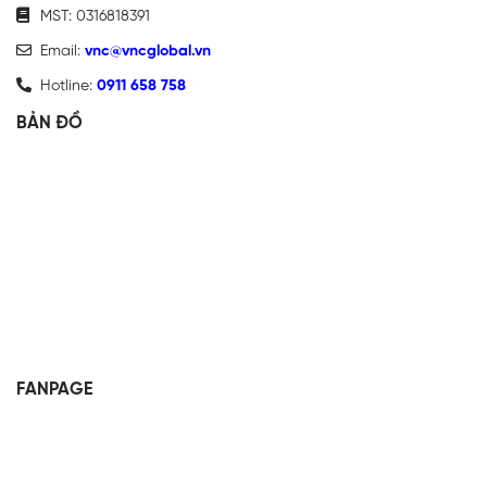
MST: 0316818391
Email:
vnc@vncglobal.vn
Hotline:
0911 658 758
BẢN ĐỒ
FANPAGE