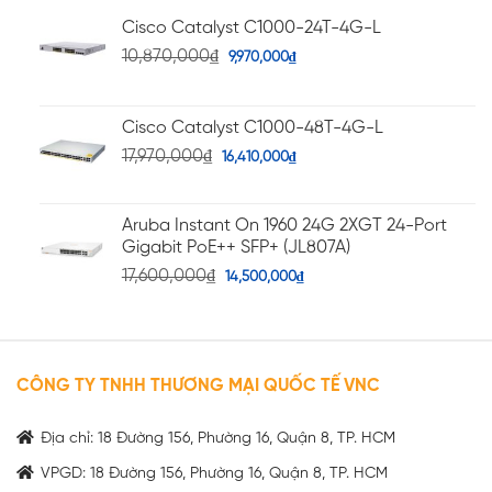
Cisco Catalyst C1000-24T-4G-L
10,870,000
₫
9,970,000
₫
Cisco Catalyst C1000-48T-4G-L
17,970,000
₫
16,410,000
₫
Aruba Instant On 1960 24G 2XGT 24-Port
Gigabit PoE++ SFP+ (JL807A)
17,600,000
₫
14,500,000
₫
CÔNG TY TNHH THƯƠNG MẠI QUỐC TẾ VNC
Địa chỉ: 18 Đường 156, Phường 16, Quận 8, TP. HCM
VPGD: 18 Đường 156, Phường 16, Quận 8, TP. HCM