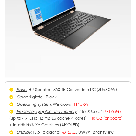
Base:
HP Spectre x360 15 Convertible PC (3R480AV)
Color:
Nightfall Black
Operating system:
Windows
11 Pro 64
Processor, graphic and memory:
Intel® Core™
i7-1165G7
(up to 4.7 GHz, 12 MB L3 cache, 4 cores) +
16 GB (onboard)
+ Intel® Iris® Xe Graphics (AMOLED)
Display:
15.6″ diagonal
4K UHD
, UWVA, BrightView,