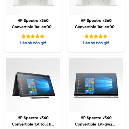
HP Spectre x360
HP Spectre x360
Convertible 14t-ea000
Convertible 14t-ea000
touch / i5-1135G7 /
touch / i5-1135G7 /
32GB / 512GB SSD /
32GB / 1TB SSD / 13.5″
Được xếp
Được xếp
Liên hệ báo giá
Liên hệ báo giá
13.5″ WUXGA / Win11
WUXGA / Win11
hạng
hạng
5.00
5.00
5 sao
5 sao
HP Spectre x360
HP Spectre x360
Convertible 13t touch /
Convertible 13t-aw200