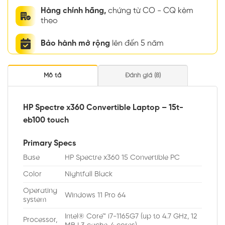
Hàng chính hãng,
chứng từ CO - CQ kèm
theo
Bảo hành mở rộng
lên đến 5 năm
Mô tả
Đánh giá (8)
HP Spectre x360 Convertible Laptop – 15t-
eb100 touch
Primary Specs
Base
HP Spectre x360 15 Convertible PC
Color
Nightfall Black
Operating
Windows 11 Pro 64
system
Intel® Core™ i7-1165G7 (up to 4.7 GHz, 12
Processor,