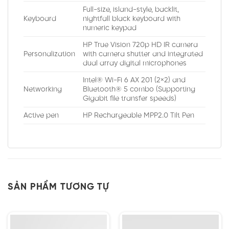
Full-size, island-style, backlit,
Keyboard
nightfall black keyboard with
numeric keypad
HP True Vision 720p HD IR camera
Personalization
with camera shutter and integrated
dual array digital microphones
Intel® Wi-Fi 6 AX 201 (2×2) and
Networking
Bluetooth® 5 combo (Supporting
Gigabit file transfer speeds)
Active pen
HP Rechargeable MPP2.0 Tilt Pen
SẢN PHẨM TƯƠNG TỰ