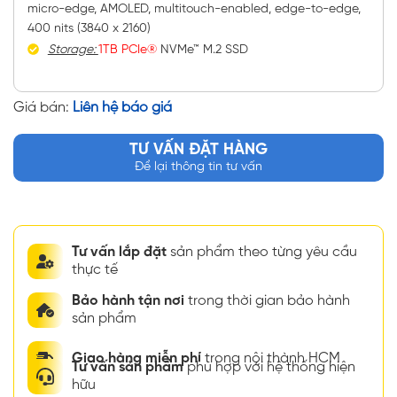
micro-edge, AMOLED, multitouch-enabled, edge-to-edge,
400 nits (3840 x 2160)
Storage:
1TB PCIe®
NVMe™ M.2 SSD
Giá bán:
Liên hệ báo giá
TƯ VẤN ĐẶT HÀNG
Để lại thông tin tư vấn
Tư vấn lắp đặt
sản phẩm theo từng yêu cầu
thực tế
Bảo hành tận nơi
trong thời gian bảo hành
sản phẩm
Giao hàng miễn phí
trong nội thành HCM
Tư vấn sản phẩm
phù hợp với hệ thống hiện
hữu