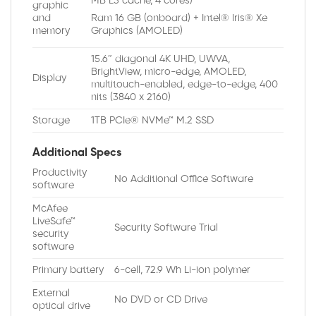
MB L3 cache, 4 cores)
graphic
and
Ram 16 GB (onboard) + Intel® Iris® Xe
memory
Graphics (AMOLED)
15.6″ diagonal 4K UHD, UWVA,
BrightView, micro-edge, AMOLED,
Display
multitouch-enabled, edge-to-edge, 400
nits (3840 x 2160)
Storage
1TB PCIe® NVMe™ M.2 SSD
Additional Specs
Productivity
No Additional Office Software
software
McAfee
LiveSafe™
Security Software Trial
security
software
Primary battery
6-cell, 72.9 Wh Li-ion polymer
External
No DVD or CD Drive
optical drive