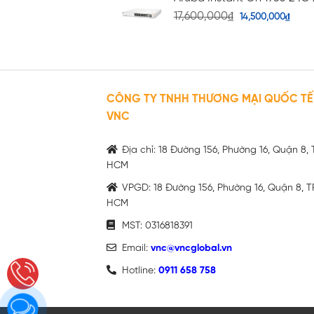
17,600,000
₫
14,500,000
₫
CÔNG TY TNHH THƯƠNG MẠI QUỐC TẾ
VNC
Địa chỉ: 18 Đường 156, Phường 16, Quận 8, 
HCM
VPGD: 18 Đường 156, Phường 16, Quận 8, T
HCM
MST: 0316818391
Email:
vnc@vncglobal.vn
Hotline:
0911 658 758