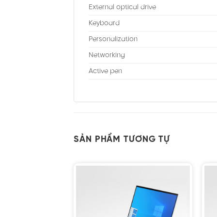
External optical drive
Keyboard
Personalization
Networking
Active pen
SẢN PHẨM TƯƠNG TỰ