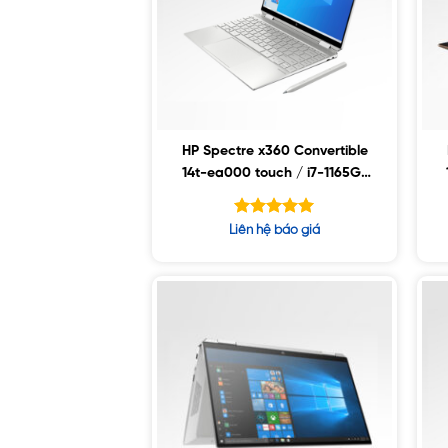
HP Spectre x360 Convertible
14t-ea000 touch / i7-1165G7
/ 32GB / 1TB SSD / 13.5″
WUXGA / Win11
Được xếp
Liên hệ báo giá
hạng
5.00
5 sao