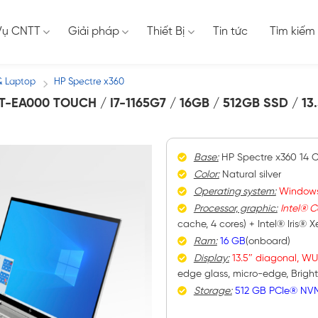
Vụ CNTT
Giải pháp
Thiết Bị
Tin tức
Tìm kiếm
& Laptop
HP Spectre x360
/
-EA000 TOUCH / I7-1165G7 / 16GB / 512GB SSD / 13
Base:
HP Spectre x360 14 C
Color:
Natural silver
Operating system:
Windows
Processor, graphic:
Intel® C
cache, 4 cores) + Intel® Iris® 
Ram:
16 GB
(onboard)
Display:
13.5″ diagonal, 
edge glass, micro-edge, BrightV
Storage:
512 GB PCIe® NV