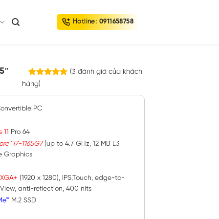
Hotline:
0911658758
.5″
(
3
đánh giá của khách
3
trên
hàng)
5.00
5 dựa trên
đánh giá
onvertible PC
 11
Pro 64
ore™ i7-1165G7
(up to 4.7 GHz, 12 MB L3
Xe Graphics
WUXGA+
(1920 x 1280), IPS,Touch, edge-to-
iew, anti-reflection, 400 nits
Me™
M.2 SSD