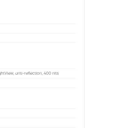
tView, anti-reflection, 400 nits