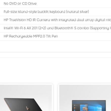
No DVD or CD Drive
Full-size island-style backlit keyboard (natural silver)
HP TrueVision HD IR Camera with integrated dual array digital m
Intel® Wi-Fi 6 AX 201 (2×2) and Bluetooth® 5 combo (Supporting Gi
HP Rechargeable MPP2.0 Tilt Pen