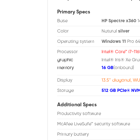
Primary Specs
Base
HP Spectre x360
1
Color
Natural
silver
Operating system
Windows 11
Pro 6
Processor
Intel® Core™ i7-11
graphic
Intel® Iris® Xe Gr
memory
16 GB
(onboard)
Display
13.5″ diagonal, 
Storage
512 GB PCIe® NV
Additional Specs
Productivity software
McAfee LiveSafe™ security software
Primary battery