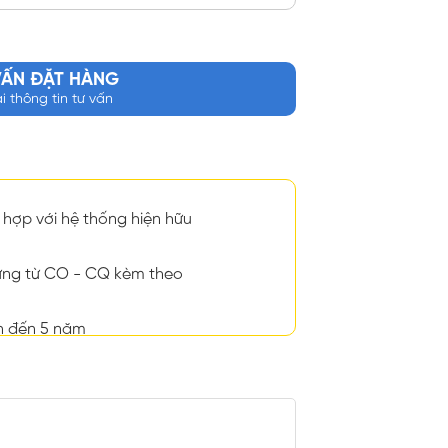
VẤN ĐẶT HÀNG
ại thông tin tư vấn
hợp với hệ thống hiện hữu
ng từ CO - CQ kèm theo
n đến 5 năm