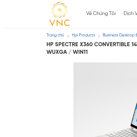
Skip
to
Về Chúng Tôi
Dịch 
content
Trang chủ
Hpi Products
Business Desktop 
/
/
HP SPECTRE X360 CONVERTIBLE 14T
WUXGA / WIN11