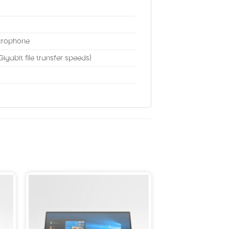
icrophone
gabit file transfer speeds)