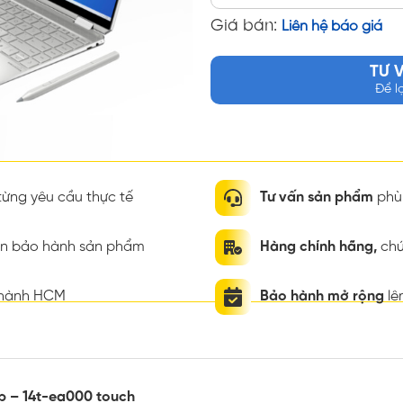
Giá bán:
Liên hệ báo giá
TƯ 
Để l
ừng yêu cầu thực tế
Tư vấn sản phẩm
phù 
ian bảo hành sản phẩm
Hàng chính hãng,
chứ
thành HCM
Bảo hành mở rộng
lê
p – 14t-ea000 touch