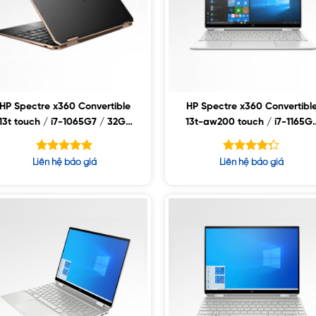
HP Spectre x360 Convertible
HP Spectre x360 Convertibl
13t touch / i7-1065G7 / 32GB
13t-aw200 touch / i7-1165G
/ 1TB SSD / 13.3″ FHD / Win10
/ 32GB / 512GB SSD / 13.3″
4K UHD / Win11
Được xếp
Được xếp
Liên hệ báo giá
Liên hệ báo giá
hạng
hạng
5.00
5
4.25
5 sao
sao