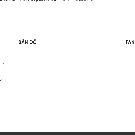
BẢN ĐỒ
FAN
TP.
P.