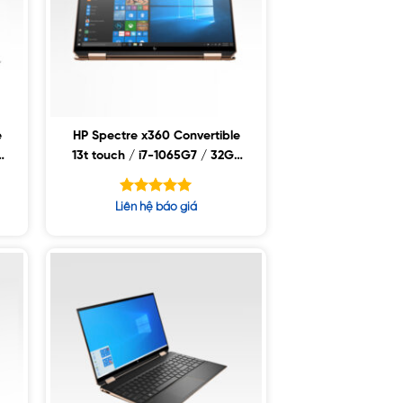
e
HP Spectre x360 Convertible
7
13t touch / i7-1065G7 / 32GB
/ 512GB SSD / 13.3″ FHD /
Win10
Được xếp
Liên hệ báo giá
hạng
5.00
5 sao