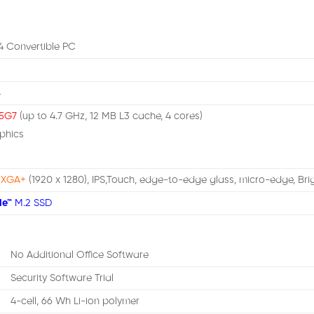
4 Convertible PC
4
65G7
(up to 4.7 GHz, 12 MB L3 cache, 4 cores)
aphics
WUXGA+
(1920 x 1280), IPS,Touch, edge-to-edge glass, micro-edge, Brigh
Me™
M.2 SSD
No Additional Office Software
Security Software Trial
4-cell, 66 Wh Li-ion polymer