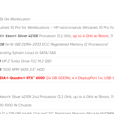
Z6 G4 Workstation
dows 10 Pro for Workstations – HP recommends Windows 10 Pro fo
el® Xeon® Silver 4215R
Processor (3.2 GHz,
up to 4 GHz w/Boost
, 1
 GB
(4×16 GB) DDR4-2933 ECC Registered Memory (2 Processors)
rating System Load to SATA/SAS
B
HP Z Turbo Drive TLC M.2 SSD
B
7200 RPM SATA 3.5″ HDD
IDIA® Quadro® RTX™ 6000
(24 GB GDDR6, 4 x DisplayPort 1.4; USB-
 Xeon® Silver 4215R 2nd Processor (3.2 GHz, up to 4 GHz w/Boost, 1
90 1000 W Chassis
 (2 x 128 GB) Intel® Optane™ DC Persistent Memory Module NVDIMM