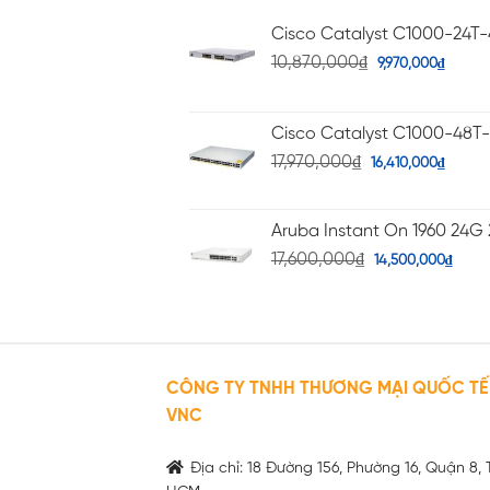
Cisco Catalyst C1000-24T
10,870,000
₫
9,970,000
₫
Cisco Catalyst C1000-48T
17,970,000
₫
16,410,000
₫
Aruba Instant On 1960 24G 
17,600,000
₫
14,500,000
₫
CÔNG TY TNHH THƯƠNG MẠI QUỐC TẾ
VNC
Địa chỉ: 18 Đường 156, Phường 16, Quận 8, 