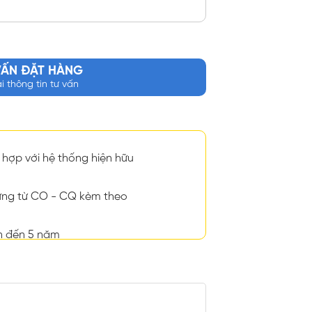
VẤN ĐẶT HÀNG
ại thông tin tư vấn
hợp với hệ thống hiện hữu
ng từ CO - CQ kèm theo
n đến 5 năm