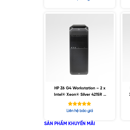
hạng
5.00
5 sao
HP Z6 G4 Workstation – 2 x
Intel® Xeon® Silver 4215R /
64GB D4 ECC / 1TB SSD /
RTX4000 8GB, Win10
Được xếp
Liên hệ báo giá
hạng
5.00
5 sao
SẢN PHẨM KHUYẾN MÃI