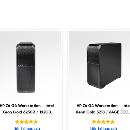
HP Z6 G4 Workstation – Intel
HP Z6 G4 Workstation – Inte
Xeon Gold 6230R / 192GB
Xeon Gold 5218 / 64GB ECC 
ECC / 2TB SSD / 8TB SATA /
2TB SSD / 6TB SATA / Nvidia
Nvidia RTX 4000 8GB
RTX6000 24GB
Được xếp
Được xếp
Liên hệ báo giá
Liên hệ báo giá