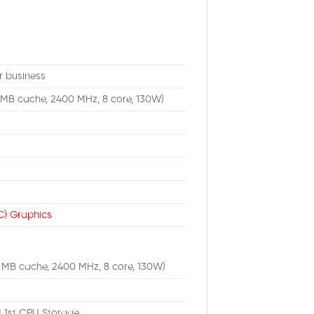
r business
1 MB cache, 2400 MHz, 8 core, 130W)
C) Graphics
1 MB cache, 2400 MHz, 8 core, 130W)
 1st CPU Storage