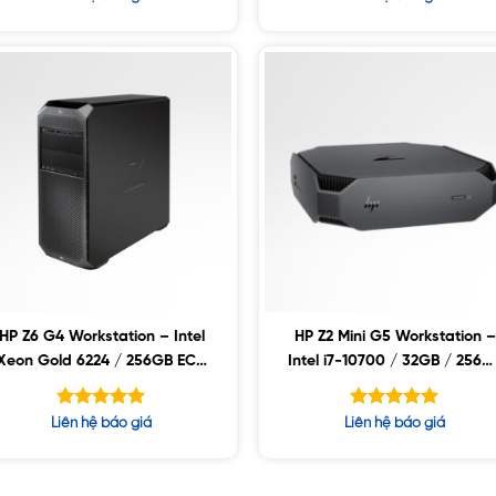
hạng
hạng
4.75
4.80
5 sao
5 sao
HP Z6 G4 Workstation – Intel
HP Z2 Mini G5 Workstation –
Xeon Gold 6224 / 256GB ECC
Intel i7-10700 / 32GB / 256G
/ 2TB SSD / 8TB SATA / Nvidia
SSD / 500GB HDD / Nvidia
A6000 48GB
T1000 4GB
Được xếp
Được xếp
Liên hệ báo giá
Liên hệ báo giá
hạng
hạng
5.00
5.00
5 sao
5 sao