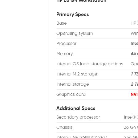
HP Z6 G4 Workstation
Primary Specs
Base
HP 
Operating system
Win
Processor
Int
Memory
64
Internal OS load storage options
Ope
Internal M.2 storage
1 T
Internal storage
2 T
Graphics card
NV
Additional Specs
Secondary processor
Intel®
Chassis
Z6 G4 
Internal NVDIMM storage
256 GB