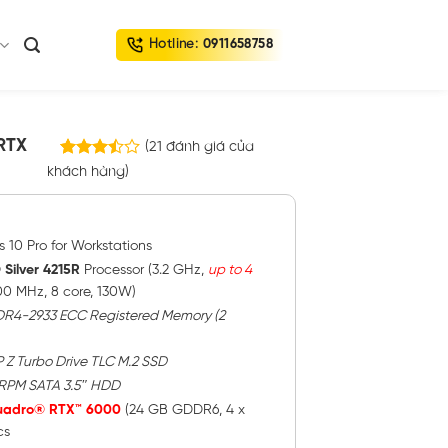
Hotline:
0911658758
RTX
(
21
đánh giá của
21
khách hàng)
3.48
trên 5
dựa trên
đánh
giá
10 Pro for Workstations
 Silver 4215R
Processor (3.2 GHz,
up to 4
00 MHz, 8 core, 130W)
DR4-2933 ECC Registered Memory (2
 Z Turbo Drive TLC M.2 SSD
RPM SATA 3.5″ HDD
uadro® RTX™ 6000
(24 GB GDDR6, 4 x
cs