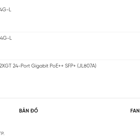
-4G-L
-4G-L
2XGT 24-Port Gigabit PoE++ SFP+ (JL807A)
BẢN ĐỒ
FAN
TP.