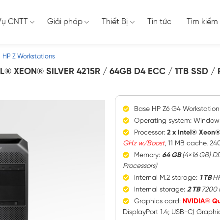
Vụ CNTT
Giải pháp
Thiết Bị
Tin tức
Tìm kiếm
HP Z Workstations
L® XEON® SILVER 4215R / 64GB D4 ECC / 1TB SSD / 
Base HP Z6 G4 Workstation
Operating system: Windows 
Processor:
2 x Intel® Xeon®
GHz w/Boost
, 11 MB cache, 24
Memory:
64 GB
(4×16 GB) D
Processors)
Internal M.2 storage:
1 TB
HP
Internal storage:
2 TB
7200 
Graphics card:
NVIDIA® Q
DisplayPort 1.4; USB-C) Graphi