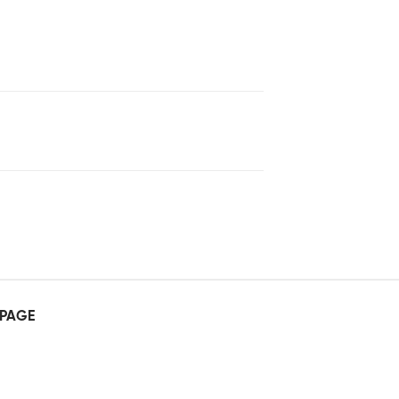
5 sao
PAGE