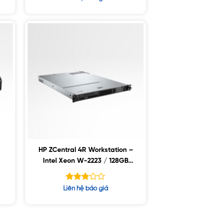
hạng
5.00
5 sao
HP ZCentral 4R Workstation –
B
Intel Xeon W-2223 / 128GB
ECC/ 512GB SSD / 2 x 2TB
SSD / Nvidia P1000 4GB
Được
Liên hệ báo giá
xếp
hạng
2.75