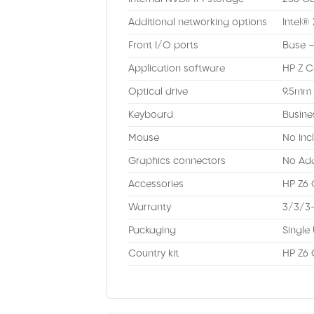
Additional networking options
Intel®
Front I/O ports
Base –
Application software
HP Z C
Optical drive
9.5mm 
Keyboard
Busine
Mouse
No In
Graphics connectors
No Ad
Accessories
HP Z6 
Warranty
3/3/3
Packaging
Single
Country kit
HP Z6 