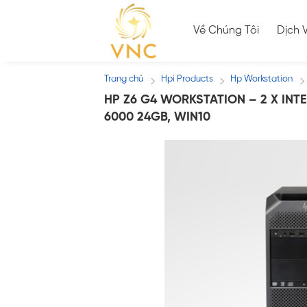
Skip
to
Về Chúng Tôi
Dịch 
content
Trang chủ
Hpi Products
Hp Workstation
/
/
/
HP Z6 G4 WORKSTATION – 2 X INTE
6000 24GB, WIN10