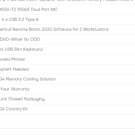
 X550-T2 10GbE Dual Port NIC
 4 x USB 3.0 Type A
entral Remote Boost 2020 Software for Z Workstations
DVD-Writer 1st ODD
ss USB Slim Keyboard
cluded Mouse
apters Needed
G4 Memory Cooling Solution
-Year Warranty
 Unit (Tower) Packaging
G4 Country Kit