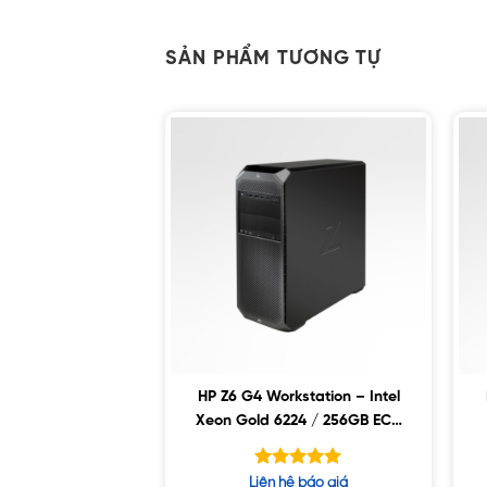
SẢN PHẨM TƯƠNG TỰ
HP Z6 G4 Workstation – Intel
Xeon Gold 6224 / 256GB ECC
/ 2TB SSD / 8TB SATA / Nvidia
RTX 4000 8GB
Được xếp
Liên hệ báo giá