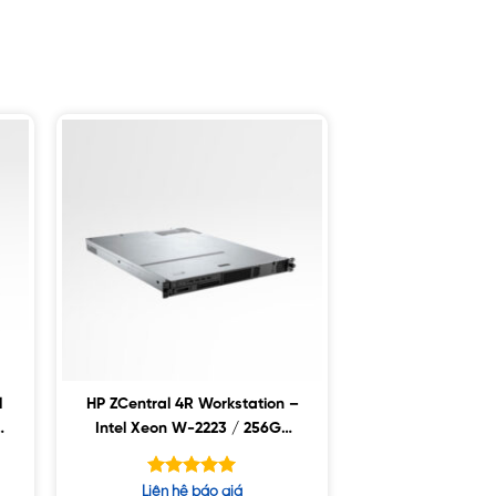
l
HP ZCentral 4R Workstation –
/
Intel Xeon W-2223 / 256GB
ECC/ 512GB SSD / 2 x 2TB
SSD / Nvidia P1000 4GB
Được xếp
Liên hệ báo giá