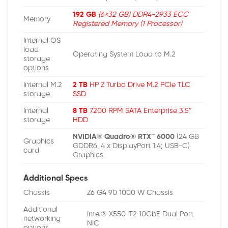
192 GB
(6×32 GB) DDR4-2933 ECC
Memory
Registered Memory (1 Processor)
Internal OS
load
Operating System Load to M.2
storage
options
Internal M.2
2 TB
HP Z Turbo Drive M.2 PCIe TLC
storage
SSD
Internal
8 TB
7200 RPM SATA Enterprise 3.5″
storage
HDD
NVIDIA® Quadro® RTX™ 6000
(24 GB
Graphics
GDDR6, 4 x DisplayPort 1.4; USB-C)
card
Graphics
Additional Specs
Chassis
Z6 G4 90 1000 W Chassis
Additional
Intel® X550-T2 10GbE Dual Port
networking
NIC
options