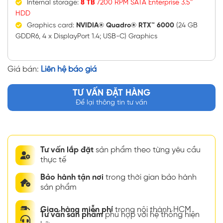
Internal storage:
8 TB
7200 RPM SATA Enterprise 3.5″
HDD
Graphics card:
NVIDIA® Quadro® RTX™ 6000
(24 GB
GDDR6, 4 x DisplayPort 1.4; USB-C) Graphics
Giá bán:
Liên hệ báo giá
TƯ VẤN ĐẶT HÀNG
Để lại thông tin tư vấn
Tư vấn lắp đặt
sản phẩm theo từng yêu cầu
thực tế
Bảo hành tận nơi
trong thời gian bảo hành
sản phẩm
Giao hàng miễn phí
trong nội thành HCM
Tư vấn sản phẩm
phù hợp với hệ thống hiện