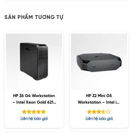
SẢN PHẨM TƯƠNG TỰ
HP Z6 G4 Workstation
HP Z2 Mini G5
– Intel Xeon Gold 6218
Workstation – Intel i7-
/ 128GB ECC / 2TB SSD
10700 / 64GB / 256GB
/ 8TB SATA / Nvidia
SSD / 500GB HDD /
Được xếp
Được
Liên hệ báo giá
Liên hệ báo giá
RTX 5000 16GB
Nvidia T1000 4GB
hạng
xếp
5.00
hạng
5 sao