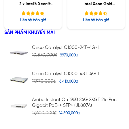
– 2 x Intel® Xeon®
– Intel Xeon Gold
Silver 4215R / 64GB D4
6230R / 192GB ECC /
ECC / 1TB SSD /
2TB SSD / 8TB SATA /
Được xếp
Được xếp
Liên hệ báo giá
Liên hệ báo giá
RTX4000 8GB, Win10
Nvidia RTX 5000 16GB
hạng
hạng
5.00
4.40
5 sao
5 sao
SẢN PHẨM KHUYẾN MÃI
Cisco Catalyst C1000-24T-4G-L
10,870,000
₫
9,970,000
₫
Cisco Catalyst C1000-48T-4G-L
17,970,000
₫
16,410,000
₫
Aruba Instant On 1960 24G 2XGT 24-Port
Gigabit PoE++ SFP+ (JL807A)
17,600,000
₫
14,500,000
₫