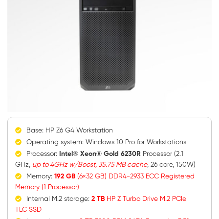
Base: HP Z6 G4 Workstation
Operating system: Windows 10 Pro for Workstations
Processor:
Intel® Xeon® Gold 6230R
Processor (2.1
GHz,
up to 4GHz w/Boost, 35.75 MB cach
e
, 26 core, 150W)
Memory:
192 GB
(6×32 GB) DDR4-2933 ECC Registered
Memory (1 Processor)
Internal M.2 storage:
2 TB
HP Z Turbo Drive M.2 PCIe
TLC SSD