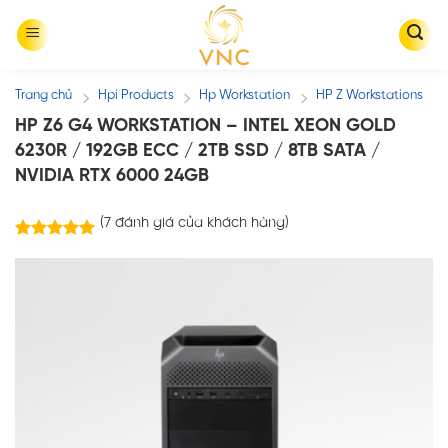
Skip
to
content
Trang chủ
Hpi Products
Hp Workstation
HP Z Workstations
/
/
/
HP Z6 G4 WORKSTATION – INTEL XEON GOLD
6230R / 192GB ECC / 2TB SSD / 8TB SATA /
NVIDIA RTX 6000 24GB
(
7
đánh giá của khách hàng)
7
trên
5.00
5 dựa trên
đánh giá