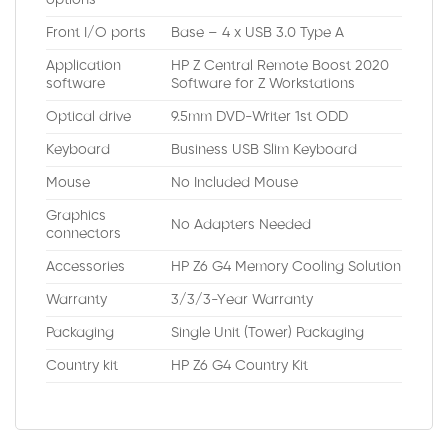
Front I/O ports
Base – 4 x USB 3.0 Type A
Application
HP Z Central Remote Boost 2020
software
Software for Z Workstations
Optical drive
9.5mm DVD-Writer 1st ODD
Keyboard
Business USB Slim Keyboard
Mouse
No Included Mouse
Graphics
No Adapters Needed
connectors
Accessories
HP Z6 G4 Memory Cooling Solution
Warranty
3/3/3-Year Warranty
Packaging
Single Unit (Tower) Packaging
Country kit
HP Z6 G4 Country Kit