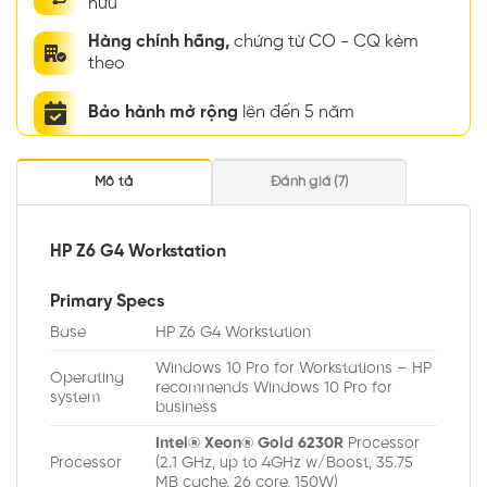
hữu
Hàng chính hãng,
chứng từ CO - CQ kèm
theo
Bảo hành mở rộng
lên đến 5 năm
Mô tả
Đánh giá (7)
HP Z6 G4 Workstation
Primary Specs
Base
HP Z6 G4 Workstation
Windows 10 Pro for Workstations – HP
Operating
recommends Windows 10 Pro for
system
business
Intel® Xeon® Gold 6230R
Processor
Processor
(2.1 GHz, up to 4GHz w/Boost, 35.75
MB cache, 26 core, 150W)