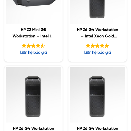
HP Z2 Mini G5
HP Z6 G4 Workstation
Workstation – Intel i7-
– Intel Xeon Gold
10700 / 16GB / 256GB
6230R / 192GB ECC /
SSD / 500GB HDD /
2TB SSD / 8TB SATA /
Được xếp
Được xếp
Liên hệ báo giá
Liên hệ báo giá
Nvidia T1000 4GB
Nvidia A6000 48GB
hạng
hạng
4.57
5.00
5 sao
5 sao
HP Z6 G4 Workstation
HP Z6 G4 Workstation