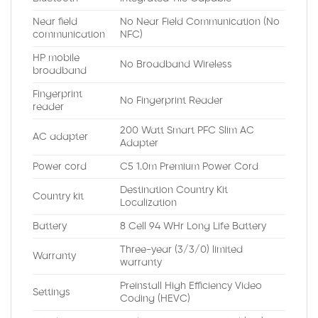
Near field
No Near Field Communication (No
communication
NFC)
HP mobile
No Broadband Wireless
broadband
Fingerprint
No Fingerprint Reader
reader
200 Watt Smart PFC Slim AC
AC adapter
Adapter
Power cord
C5 1.0m Premium Power Cord
Destination Country Kit
Country kit
Localization
Battery
8 Cell 94 WHr Long Life Battery
Three-year (3/3/0) limited
Warranty
warranty
Preinstall High Efficiency Video
Settings
Coding (HEVC)