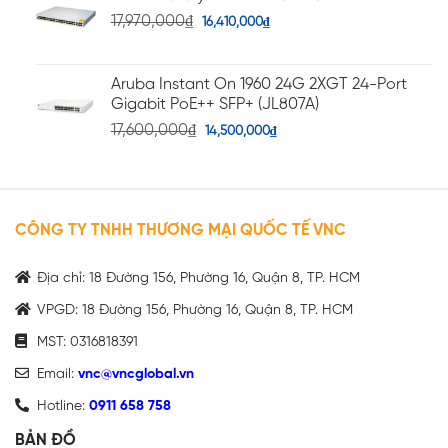
17,970,000
₫
16,410,000
₫
Aruba Instant On 1960 24G 2XGT 24-Port
Gigabit PoE++ SFP+ (JL807A)
17,600,000
₫
14,500,000
₫
CÔNG TY TNHH THƯƠNG MẠI QUỐC TẾ VNC
Địa chỉ: 18 Đường 156, Phường 16, Quận 8, TP. HCM
VPGD: 18 Đường 156, Phường 16, Quận 8, TP. HCM
MST: 0316818391
Email:
vnc@vncglobal.vn
Hotline:
0911 658 758
BẢN ĐỒ