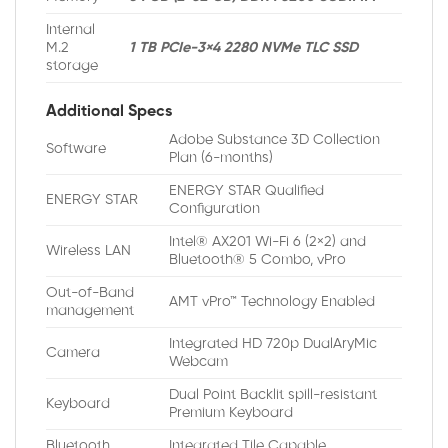
Internal
M.2
1 TB PCIe-3×4 2280 NVMe TLC SSD
storage
Additional Specs
Adobe Substance 3D Collection
Software
Plan (6-months)
ENERGY STAR Qualified
ENERGY STAR
Configuration
Intel® AX201 Wi-Fi 6 (2×2) and
Wireless LAN
Bluetooth® 5 Combo, vPro
Out-of-Band
AMT vPro™ Technology Enabled
management
Integrated HD 720p DualAryMic
Camera
Webcam
Dual Point Backlit spill-resistant
Keyboard
Premium Keyboard
Bluetooth
Integrated Tile Capable