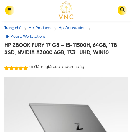
Skip
to
content
Trang chủ
Hpi Products
Hp Workstation
/
/
/
HP Mobile Workstations
HP ZBOOK FURY 17 G8 – I5-11500H, 64GB, 1TB
SSD, NVIDIA A3000 6GB, 17.3″ UHD, WIN10
(
6
đánh giá của khách hàng)
6
trên
5.00
5 dựa trên
đánh giá