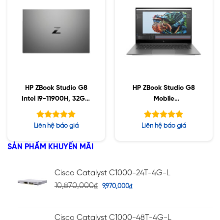
HP ZBook Studio G8
HP ZBook Studio G8
Intel i9-11900H, 32GB,
Mobile
Nvidia RTX3070 8GB,
Workstation Intel i7-
1TB SSD, 15.6″ FHD,
11850H vPro, 8GB ,
Được xếp
Được xếp
Liên hệ báo giá
Liên hệ báo giá
Win10
512GB SSD,15.6 inch
hạng
hạng
5.00
5.00
5 sao
5 sao
SẢN PHẨM KHUYẾN MÃI
Cisco Catalyst C1000-24T-4G-L
10,870,000
₫
9,970,000
₫
Cisco Catalyst C1000-48T-4G-L