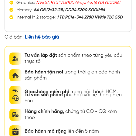
Graphics:
NVIDIA RTX™ A3000 Graphics (6 GB GDDR6)
Memory:
64 GB (2×32 GB) DDR4 3200 SODIMM
Internal M.2 storage:
1 TB PCIe-3×4 2280 NVMe TLC SSD
Giá bán:
Liên hệ báo giá
Tư vấn lắp đặt
sản phẩm theo từng yêu cầu
thực tế
Bảo hành tận nơi
trong thời gian bảo hành
sản phẩm
Giao hàng miễn phí
trong nội thành HCM
Tư vấn sản phẩm
phù hợp với hệ thống hiện
hữu
Hàng chính hãng,
chứng từ CO - CQ kèm
theo
Bảo hành mở rộng
lên đến 5 năm