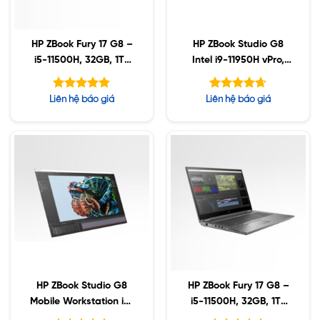
HP ZBook Fury 17 G8 –
HP ZBook Studio G8
i5-11500H, 32GB, 1TB
Intel i9-11950H vPro,
SSD, AMD W6600M
32GB, Nvidia A3000
8GB, 17.3″ UHD, Win10
6GB, 1TB SSD, 15.6″
Được xếp
Được xếp
Liên hệ báo giá
Liên hệ báo giá
FHD, Win10
hạng
hạng
5.00
4.63
5 sao
5 sao
HP ZBook Studio G8
HP ZBook Fury 17 G8 –
Mobile Workstation i7-
i5-11500H, 32GB, 1TB
11800H, 16GB Ram,
SSD, Nvidia A2000