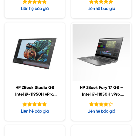
Nvidia T1200 4GB,
4GB, 17.3″ UHD, Win10
Được xếp
Được xếp
Liên hệ báo giá
Liên hệ báo giá
512GB SSD, 15.6 4K
hạng
hạng
5.00
5.00
UHD
5 sao
5 sao
HP ZBook Studio G8
HP ZBook Fury 17 G8 –
Intel i9-11950H vPro,
Intel i7-11850H vPro,
32GB, Nvidia RTX3070
32GB, 1TB SSD, Nvidia
8GB, 1TB SSD, 15.6″
A3000 6GB, 17.3″ UHD,
Được xếp
Được
Liên hệ báo giá
Liên hệ báo giá
FHD, Win10
Win10
hạng
xếp hạng
5.00
5
4.00
5 sao
sao