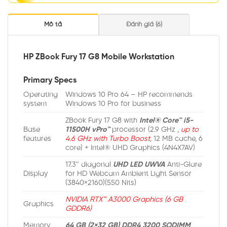
Mô tả
Đánh giá (6)
HP ZBook Fury 17 G8 Mobile Workstation
Primary Specs
Operating
Windows 10 Pro 64 – HP recommends
system
Windows 10 Pro for business
ZBook Fury 17 G8 with
Intel® Core™ i5-
Base
11500H vPro™
processor (2.9 GHz ,
up to
features
4.6 GHz with Turbo Boost
, 12 MB cache, 6
core) + Intel® UHD Graphics (4N4X7AV)
17.3″ diagonal
UHD LED UWVA
Anti-Glare
Display
for HD Webcam Ambient Light Sensor
(3840×2160)(550 Nits)
NVIDIA RTX™ A3000 Graphics (6 GB
Graphics
GDDR6)
Memory
64 GB (2×32 GB) DDR4 3200 SODIMM