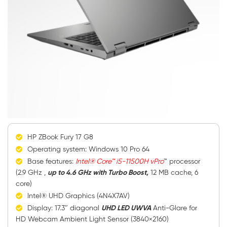
HP ZBook Fury 17 G8
Operating system: Windows 10 Pro 64
Base features:
Intel® Core™ i5-11500H vPro
™ processor
(2.9 GHz ,
up to 4.6 GHz with Turbo Boost,
12 MB cache, 6
core)
Intel® UHD Graphics (4N4X7AV)
Display: 17.3″ diagonal
UHD LED UWVA
Anti-Glare for
HD Webcam Ambient Light Sensor (3840×2160)