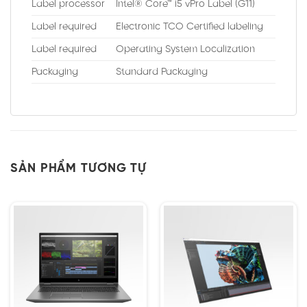
Label processor
Intel® Core™ i5 vPro Label (G11)
Label required
Electronic TCO Certified labeling
Label required
Operating System Localization
Packaging
Standard Packaging
SẢN PHẨM TƯƠNG TỰ