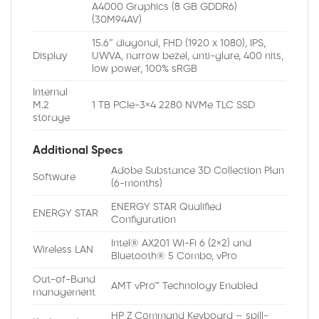
A4000 Graphics (8 GB GDDR6)
(30M94AV)
15.6″ diagonal, FHD (1920 x 1080), IPS,
Display
UWVA, narrow bezel, anti-glare, 400 nits,
low power, 100% sRGB
Internal
M.2
1 TB PCIe-3×4 2280 NVMe TLC SSD
storage
Additional Specs
Adobe Substance 3D Collection Plan
Software
(6-months)
ENERGY STAR Qualified
ENERGY STAR
Configuration
Intel® AX201 Wi-Fi 6 (2×2) and
Wireless LAN
Bluetooth® 5 Combo, vPro
Out-of-Band
AMT vPro™ Technology Enabled
management
HP Z Command Keyboard – spill-