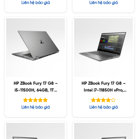
Được xếp
Được xếp
Liên hệ báo giá
Liên hệ báo giá
hạng
hạng
5.00
5.00
5 sao
5 sao
HP ZBook Fury 17 G8 –
HP ZBook Fury 17 G8 –
i5-11500H, 64GB, 1TB
Intel i7-11850H vPro,
SSD, Nvidia A5000
32GB, 1TB SSD, Nvidia
16GB, 17.3″ UHD, Win10
A3000 6GB, 17.3″ UHD,
Được xếp
Được
Liên hệ báo giá
Liên hệ báo giá
Win10
hạng
xếp hạng
5.00
5
4.00
5 sao
sao