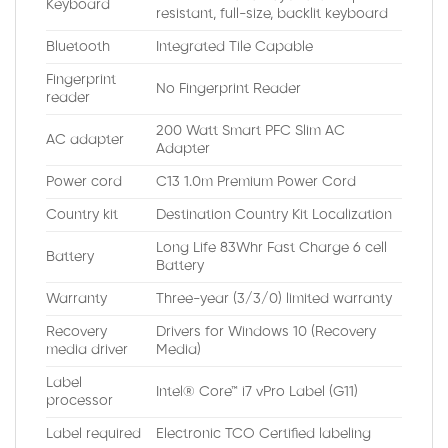
Keyboard
resistant, full-size, backlit keyboard
Bluetooth
Integrated Tile Capable
Fingerprint
No Fingerprint Reader
reader
200 Watt Smart PFC Slim AC
AC adapter
Adapter
Power cord
C13 1.0m Premium Power Cord
Country kit
Destination Country Kit Localization
Long Life 83Whr Fast Charge 6 cell
Battery
Battery
Warranty
Three-year (3/3/0) limited warranty
Recovery
Drivers for Windows 10 (Recovery
media driver
Media)
Label
Intel® Core™ i7 vPro Label (G11)
processor
Label required
Electronic TCO Certified labeling