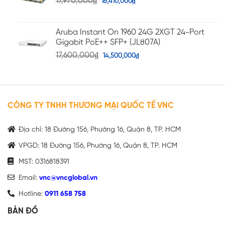
17,970,000
₫
16,410,000
₫
Aruba Instant On 1960 24G 2XGT 24-Port
Gigabit PoE++ SFP+ (JL807A)
17,600,000
₫
14,500,000
₫
CÔNG TY TNHH THƯƠNG MẠI QUỐC TẾ VNC
Địa chỉ: 18 Đường 156, Phường 16, Quận 8, TP. HCM
VPGD: 18 Đường 156, Phường 16, Quận 8, TP. HCM
MST: 0316818391
Email:
vnc@vncglobal.vn
Hotline:
0911 658 758
BẢN ĐỒ