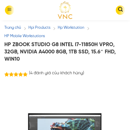
Skip
to
content
Trang chủ
Hpi Products
Hp Workstation
/
/
/
HP Mobile Workstations
HP ZBOOK STUDIO G8 INTEL I7-11850H VPRO,
32GB, NVIDIA A4000 8GB, 1TB SSD, 15.6″ FHD,
WIN10
(
4
đánh giá của khách hàng)
4
trên
5.00
5 dựa trên
đánh giá