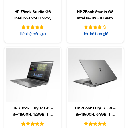
HP ZBook Studio G8
HP ZBook Studio G8
Intel i9-11950H vPro,
Intel i9-11950H vPro,
16GB, Nvidia T1200
32GB, Nvidia A2000
4GB, SSD 1TB, 15.6″ 4K
4GB, 1TB SSD, 15.6″ 4K
Được xếp
Được
Liên hệ báo giá
Liên hệ báo giá
UHD, Win10
UHD, Win10
hạng
xếp hạng
5.00
5
3.86
5 sao
sao
HP ZBook Fury 17 G8 –
HP ZBook Fury 17 G8 –
i5-11500H, 128GB, 1TB
i5-11500H, 64GB, 1TB
SSD, Nvidia A3000
SSD, Nvidia A3000
6GB, 17.3″ UHD, Win10
6GB, 17.3″ UHD, Win10