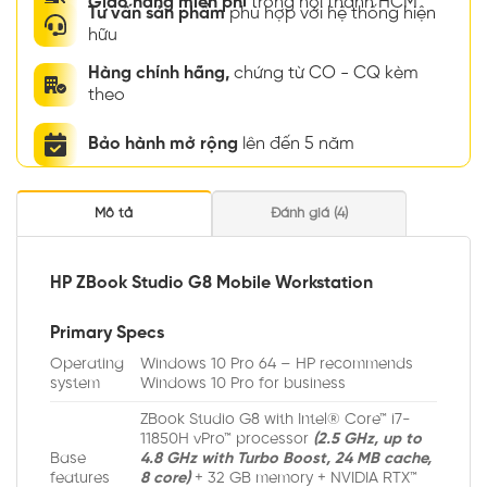
Giao hàng miễn phí
trong nội thành HCM
Tư vấn sản phẩm
phù hợp với hệ thống hiện
hữu
Hàng chính hãng,
chứng từ CO - CQ kèm
theo
Bảo hành mở rộng
lên đến 5 năm
Mô tả
Đánh giá (4)
HP ZBook Studio G8 Mobile Workstation
Primary Specs
Operating
Windows 10 Pro 64 – HP recommends
system
Windows 10 Pro for business
ZBook Studio G8 with Intel® Core™ i7-
11850H vPro™ processor
(2.5 GHz, up to
Base
4.8 GHz with Turbo Boost, 24 MB cache,
features
8 core)
+ 32 GB memory + NVIDIA RTX™