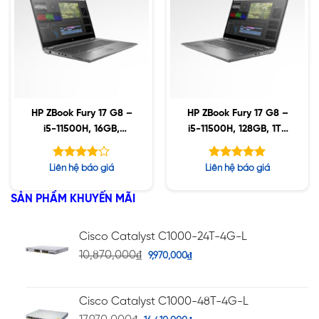
HP ZBook Fury 17 G8 –
HP ZBook Fury 17 G8 –
i5-11500H, 16GB,
i5-11500H, 128GB, 1TB
512GB SSD, Nvidia
SSD, AMD W6600M
A2000 4GB, 17.3″ UHD,
8GB, 17.3″ UHD, Win10
Được
Được xếp
Liên hệ báo giá
Liên hệ báo giá
Win10
xếp hạng
hạng
5.00
5
3.92
5 sao
SẢN PHẨM KHUYẾN MÃI
sao
Cisco Catalyst C1000-24T-4G-L
10,870,000
₫
9,970,000
₫
Cisco Catalyst C1000-48T-4G-L