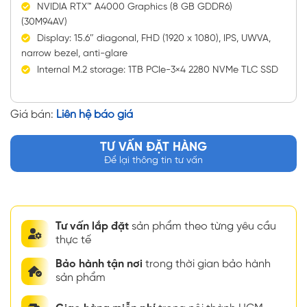
NVIDIA RTX™ A4000 Graphics (8 GB GDDR6)
(30M94AV)
Display: 15.6″ diagonal, FHD (1920 x 1080), IPS, UWVA,
narrow bezel, anti-glare
Internal M.2 storage: 1TB PCIe-3×4 2280 NVMe TLC SSD
Giá bán:
Liên hệ báo giá
TƯ VẤN ĐẶT HÀNG
Để lại thông tin tư vấn
Tư vấn lắp đặt
sản phẩm theo từng yêu cầu
thực tế
Bảo hành tận nơi
trong thời gian bảo hành
sản phẩm