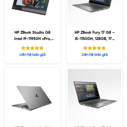
HP ZBook Studio G8
HP ZBook Fury 17 G8 –
Intel i9-11950H vPro,
i5-11500H, 128GB, 1TB
32GB, Nvidia RTX3070
SSD, Nvidia A3000
8GB, 1TB SSD, 15.6″
6GB, 17.3″ UHD, Win10
Được xếp
Được xếp
Liên hệ báo giá
Liên hệ báo giá
FHD, Win10
hạng
hạng
5.00
5.00
5 sao
5 sao