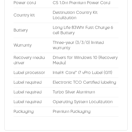
Power cord
C5 1.0m Premium Power Cord
Destination Country Kit
Country kit
Localization
Long Life 83Whr Fast Charge 6
Battery
cell Battery
Three-year (3/3/0) limited
Warranty
warranty
Recovery media
Drivers for Windows 10 (Recovery
driver
Media)
Label processor
Intel® Core™ i7 vPro Label (G11)
Label required
Electronic TCO Certified labeling
Label required
Turbo Silver Aluminum
Label required
Operating System Localization
Packaging
Premium Packaging