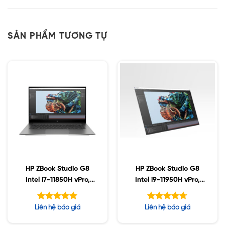
SẢN PHẨM TƯƠNG TỰ
HP ZBook Studio G8
HP ZBook Studio G8
Intel i7-11850H vPro,
Intel i9-11950H vPro,
32GB, Nvidia A4000
32GB, Nvidia A3000
8GB, 1TB SSD, 15.6″
6GB, 1TB SSD, 15.6″
Được xếp
Được xếp
Liên hệ báo giá
Liên hệ báo giá
FHD, Win10
FHD, Win10
hạng
hạng
5.00
4.63