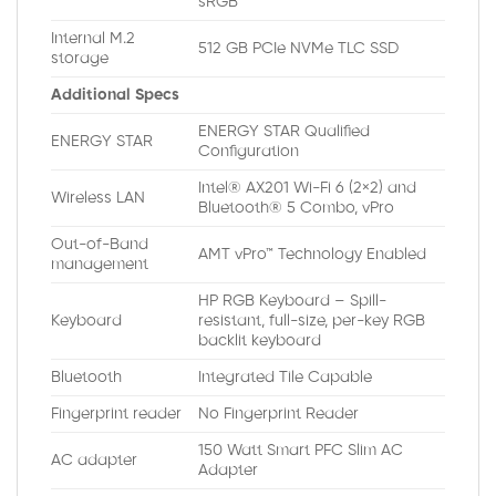
sRGB
Internal M.2
512 GB PCIe NVMe TLC SSD
storage
Additional Specs
ENERGY STAR Qualified
ENERGY STAR
Configuration
Intel® AX201 Wi-Fi 6 (2×2) and
Wireless LAN
Bluetooth® 5 Combo, vPro
Out-of-Band
AMT vPro™ Technology Enabled
management
HP RGB Keyboard – Spill-
Keyboard
resistant, full-size, per-key RGB
backlit keyboard
Bluetooth
Integrated Tile Capable
Fingerprint reader
No Fingerprint Reader
150 Watt Smart PFC Slim AC
AC adapter
Adapter