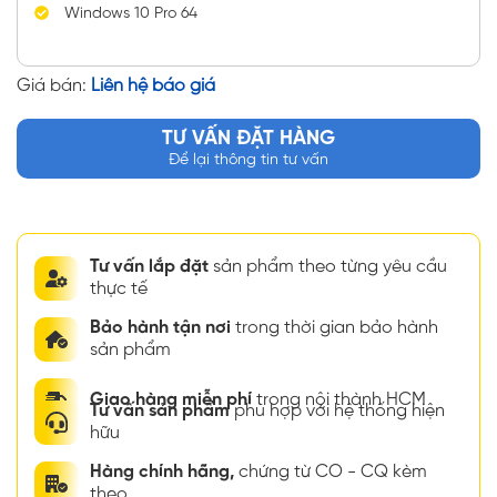
Windows 10 Pro 64
Giá bán:
Liên hệ báo giá
TƯ VẤN ĐẶT HÀNG
Để lại thông tin tư vấn
Tư vấn lắp đặt
sản phẩm theo từng yêu cầu
thực tế
Bảo hành tận nơi
trong thời gian bảo hành
sản phẩm
Giao hàng miễn phí
trong nội thành HCM
Tư vấn sản phẩm
phù hợp với hệ thống hiện
hữu
Hàng chính hãng,
chứng từ CO - CQ kèm
theo