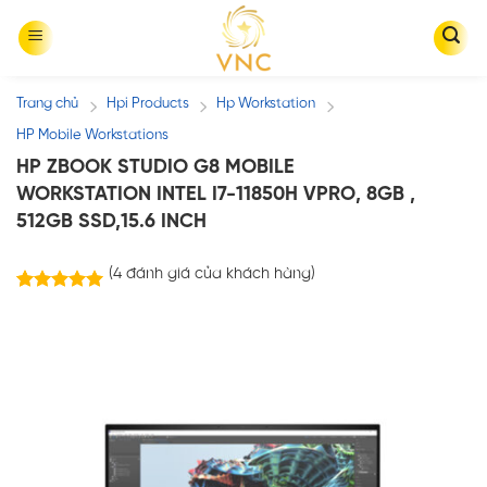
Skip
to
content
Trang chủ
Hpi Products
Hp Workstation
/
/
/
HP Mobile Workstations
HP ZBOOK STUDIO G8 MOBILE
WORKSTATION INTEL I7-11850H VPRO, 8GB ,
512GB SSD,15.6 INCH
(
4
đánh giá của khách hàng)
4
trên
5.00
5 dựa trên
đánh giá