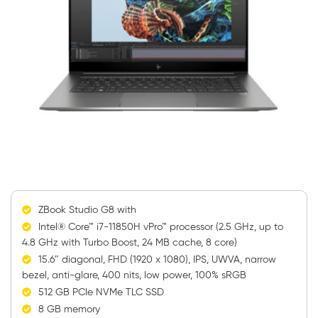
ZBook Studio G8 with
Intel® Core™ i7-11850H vPro™ processor (2.5 GHz, up to
4.8 GHz with Turbo Boost, 24 MB cache, 8 core)
15.6″ diagonal, FHD (1920 x 1080), IPS, UWVA, narrow
bezel, anti-glare, 400 nits, low power, 100% sRGB
512 GB PCIe NVMe TLC SSD
8 GB memory