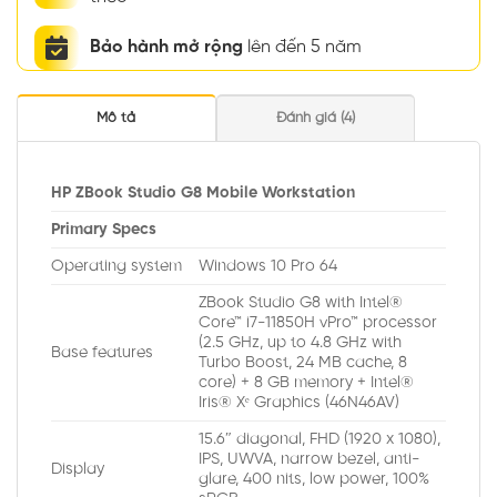
Bảo hành mở rộng
lên đến 5 năm
Mô tả
Đánh giá (4)
HP ZBook Studio G8 Mobile Workstation
Primary Specs
Operating system
Windows 10 Pro 64
ZBook Studio G8 with Intel®
Core™ i7-11850H vPro™ processor
(2.5 GHz, up to 4.8 GHz with
Base features
Turbo Boost, 24 MB cache, 8
core) + 8 GB memory + Intel®
Iris® Xᵉ Graphics (46N46AV)
15.6″ diagonal, FHD (1920 x 1080),
IPS, UWVA, narrow bezel, anti-
Display
glare, 400 nits, low power, 100%