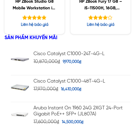
HP ZBook Studio G8
HP ZBook Fury 17 G8 –
Mobile Workstation i7-
i5-11500H, 16GB,
11850H vPro, 32GB,
512GB SSD, Nvidia
512GB SSD, Nvidia
A2000 4GB, 17.3″ UHD,
Được xếp
Được
Liên hệ báo giá
Liên hệ báo giá
T1200, 15.6 FHD
Win10
hạng
xếp hạng
5.00
5
3.92
5 sao
SẢN PHẨM KHUYẾN MÃI
sao
Cisco Catalyst C1000-24T-4G-L
10,870,000
₫
9,970,000
₫
Cisco Catalyst C1000-48T-4G-L
17,970,000
₫
16,410,000
₫
Aruba Instant On 1960 24G 2XGT 24-Port
Gigabit PoE++ SFP+ (JL807A)
17,600,000
₫
14,500,000
₫