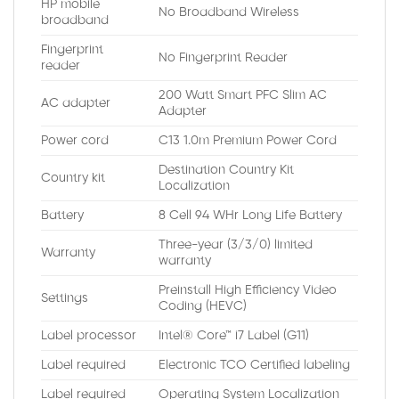
HP mobile
No Broadband Wireless
broadband
Fingerprint
No Fingerprint Reader
reader
200 Watt Smart PFC Slim AC
AC adapter
Adapter
Power cord
C13 1.0m Premium Power Cord
Destination Country Kit
Country kit
Localization
Battery
8 Cell 94 WHr Long Life Battery
Three-year (3/3/0) limited
Warranty
warranty
Preinstall High Efficiency Video
Settings
Coding (HEVC)
Label processor
Intel® Core™ i7 Label (G11)
Label required
Electronic TCO Certified labeling
Label required
Operating System Localization