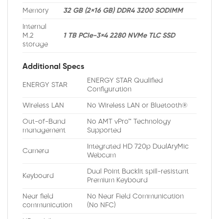
Memory
32 GB (2×16 GB) DDR4 3200 SODIMM
Internal
M.2
1 TB PCIe-3×4 2280 NVMe TLC SSD
storage
Additional Specs
ENERGY STAR Qualified
ENERGY STAR
Configuration
Wireless LAN
No Wireless LAN or Bluetooth®
Out-of-Band
No AMT vPro™ Technology
management
Supported
Integrated HD 720p DualAryMic
Camera
Webcam
Dual Point Backlit spill-resistant
Keyboard
Premium Keyboard
Near field
No Near Field Communication
communication
(No NFC)