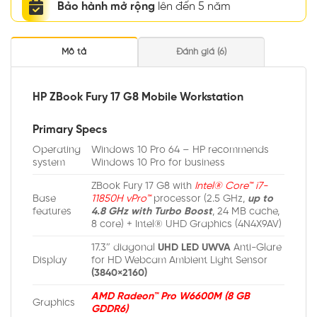
Bảo hành mở rộng
lên đến 5 năm
Mô tả
Đánh giá (6)
HP ZBook Fury 17 G8 Mobile Workstation
Primary Specs
Operating
Windows 10 Pro 64 – HP recommends
system
Windows 10 Pro for business
ZBook Fury 17 G8 with
Intel® Core™ i7-
Base
11850H vPro™
processor (2.5 GHz,
up to
features
4.8 GHz with Turbo Boost
, 24 MB cache,
8 core) + Intel® UHD Graphics (4N4X9AV)
17.3″ diagonal
UHD LED UWVA
Anti-Glare
Display
for HD Webcam Ambient Light Sensor
(3840×2160)
AMD Radeon™ Pro W6600M (8 GB
Graphics
GDDR6)