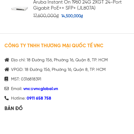
Aruba Instant On 1960 24G 2XGT 24-Port
Gigabit PoE++ SFP+ (JL807A)
17,600,000
₫
14,500,000
₫
CÔNG TY TNHH THƯƠNG MẠI QUỐC TẾ VNC
Địa chỉ: 18 Đường 156, Phường 16, Quận 8, TP. HCM
VPGD: 18 Đường 156, Phường 16, Quận 8, TP. HCM
MST: 0316818391
Email:
vnc@vncglobal.vn
Hotline:
0911 658 758
BẢN ĐỒ