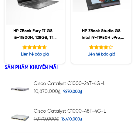
HP ZBook Fury 17 G8 –
HP ZBook Studio G8
i5-11500H, 128GB, 1TB
Intel i9-11950H vPro,
SSD, Nvidia A2000
32GB, Nvidia A2000
4GB, 17.3″ UHD, Win10
4GB, 1TB SSD, 15.6″ 4K
Được xếp
Được
Liên hệ báo giá
Liên hệ báo giá
UHD, Win10
hạng
xếp hạng
4.63
5
3.86
5 sao
SẢN PHẨM KHUYẾN MÃI
sao
Cisco Catalyst C1000-24T-4G-L
10,870,000
₫
9,970,000
₫
Cisco Catalyst C1000-48T-4G-L
17,970,000
₫
16,410,000
₫