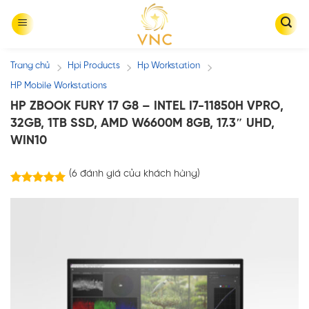
Skip
to
content
Trang chủ
Hpi Products
Hp Workstation
/
/
/
HP Mobile Workstations
HP ZBOOK FURY 17 G8 – INTEL I7-11850H VPRO,
32GB, 1TB SSD, AMD W6600M 8GB, 17.3″ UHD,
WIN10
(
6
đánh giá của khách hàng)
6
trên
5.00
5 dựa trên
đánh giá