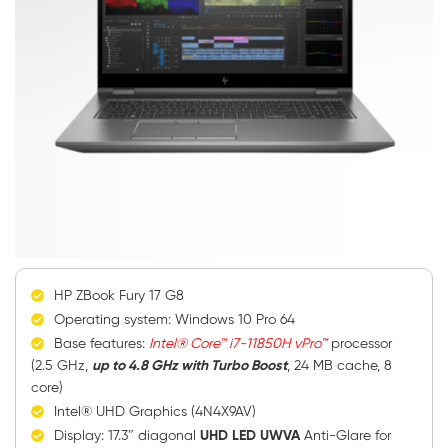
HP ZBook Fury 17 G8
Operating system: Windows 10 Pro 64
Base features:
Intel® Core™ i7-11850H vPro™
processor
(2.5 GHz,
up to 4.8 GHz with Turbo Boost
, 24 MB cache, 8
core)
Intel® UHD Graphics (4N4X9AV)
Display: 17.3″ diagonal
UHD LED UWVA
Anti-Glare for