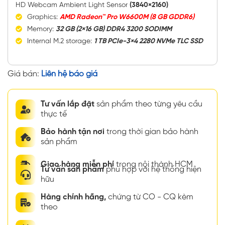
HD Webcam Ambient Light Sensor
(3840×2160)
Graphics:
AMD Radeon™ Pro W6600M (8 GB GDDR6)
Memory:
32 GB (2×16 GB) DDR4 3200 SODIMM
Internal M.2 storage:
1 TB PCIe-3×4 2280 NVMe TLC SSD
Giá bán:
Liên hệ báo giá
Tư vấn lắp đặt
sản phẩm theo từng yêu cầu
thực tế
Bảo hành tận nơi
trong thời gian bảo hành
sản phẩm
Giao hàng miễn phí
trong nội thành HCM
Tư vấn sản phẩm
phù hợp với hệ thống hiện
hữu
Hàng chính hãng,
chứng từ CO - CQ kèm
theo