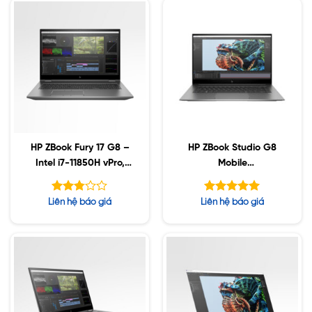
sao
HP ZBook Fury 17 G8 –
HP ZBook Studio G8
Intel i7-11850H vPro,
Mobile
128GB, 1TB SSD, AMD
Workstation Intel i7-
W6600M 8GB, 17.3″
11850H vPro, 8GB ,
Được
Được xếp
Liên hệ báo giá
Liên hệ báo giá
UHD, Win10
512GB SSD,15.6 inch
xếp
hạng
5.00
hạng
5 sao
2.76
5 sao