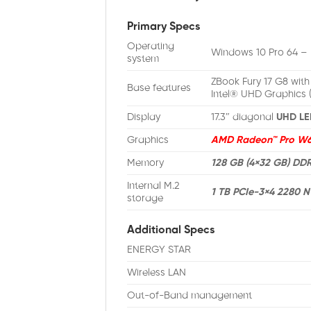
Primary Specs
Operating
Windows 10 Pro 64 –
system
ZBook Fury 17 G8 wit
Base features
Intel® UHD Graphics 
Display
17.3″ diagonal
UHD L
Graphics
AMD Radeon™ Pro W
Memory
128 GB (4×32 GB) D
Internal M.2
1 TB PCIe-3×4 2280 
storage
Additional Specs
ENERGY STAR
Wireless LAN
Out-of-Band management