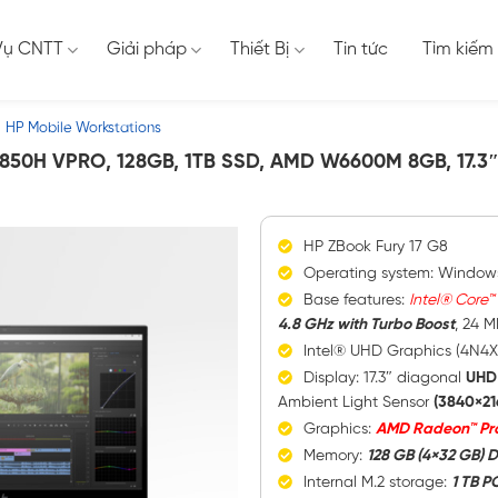
Vụ CNTT
Giải pháp
Thiết Bị
Tin tức
Tìm kiếm
HP Mobile Workstations
1850H VPRO, 128GB, 1TB SSD, AMD W6600M 8GB, 17.3
HP ZBook Fury 17 G8
Operating system: Windows
Base features:
Intel® Core™
4.8 GHz with Turbo Boost
, 24 M
Intel® UHD Graphics (4N4X
Display: 17.3″ diagonal
UHD
Ambient Light Sensor
(3840×21
Graphics:
AMD Radeon™ Pr
Memory:
128 GB (4×32 GB)
Internal M.2 storage:
1 TB P