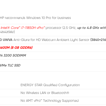
 HP recommends Windows 10 Pro for business
h
Intel® Core™ i7-11850H vPro™
processor (2.5 GHz,
up to 4.8 GHz wit
(4N4X9AV)
ED UWVA
Anti-Glare for HD Webcam Ambient Light Sensor
(3840×216
6600M (8 GB GDDR6)
DR4 3200 SODIMM
NVMe TLC SSD
ENERGY STAR Qualified Configuration
No Wireless LAN or Bluetooth®
No AMT vPro™ Technology Supported