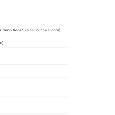
h Turbo Boost
, 24 MB cache, 8 core) +
0)