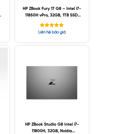
HP ZBook Fury 17 G8 – Intel i7-
a
11850H vPro, 32GB, 1TB SSD,
0
Nvidia A4000 8GB, 17.3″ UHD,
Win10
Được xếp
Liên hệ báo giá
hạng
5.00
5 sao
HP ZBook Studio G8 Intel i7-
11800H, 32GB, Nvidia