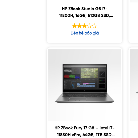
HP ZBook Studio G8 i7-
11800H, 16GB, 512GB SSD,
Nvidia RTX3070 8GB, 15.6″ 4K
UHD, Win10
Được
Liên hệ báo giá
xếp
hạng
5
2.91
sao
HP ZBook Fury 17 G8 – Intel i7-
11850H vPro, 64GB, 1TB SSD,