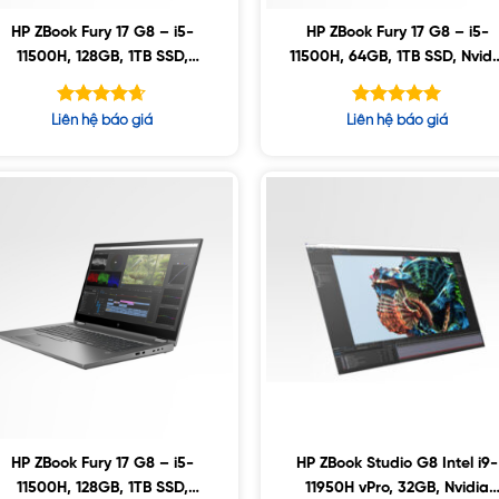
HP ZBook Fury 17 G8 – i5-
HP ZBook Fury 17 G8 – i5-
11500H, 128GB, 1TB SSD,
11500H, 64GB, 1TB SSD, Nvidi
Nvidia A2000 4GB, 17.3″ UHD,
A3000 6GB, 17.3″ UHD, Win1
Win10
Được xếp
Được xếp
Liên hệ báo giá
Liên hệ báo giá
hạng
hạng
4.63
5.00
5 sao
5 sao
HP ZBook Fury 17 G8 – i5-
HP ZBook Studio G8 Intel i9-
11500H, 128GB, 1TB SSD,
11950H vPro, 32GB, Nvidia