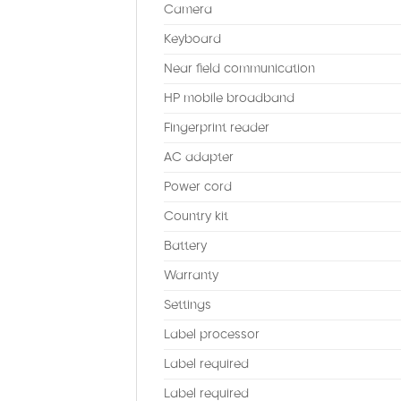
Camera
Keyboard
Near field communication
HP mobile broadband
Fingerprint reader
AC adapter
Power cord
Country kit
Battery
Warranty
Settings
Label processor
Label required
Label required