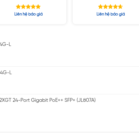
Nvidia A3000 6GB, 17.3″ UHD,
A3000 6GB, 1TB SSD, 15.6″
Win10
FHD, Win10
Được xếp
Được xếp
Liên hệ báo giá
Liên hệ báo giá
hạng
hạng
5.00
4.63
5 sao
5 sao
-4G-L
-4G-L
2XGT 24-Port Gigabit PoE++ SFP+ (JL807A)