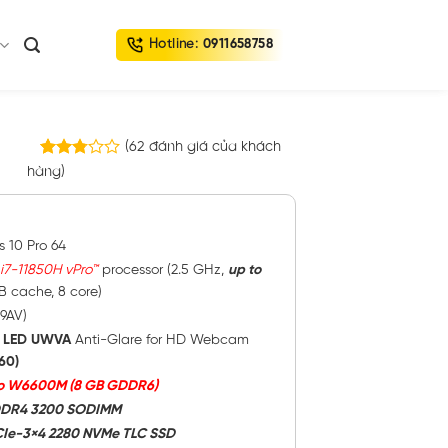
Hotline:
0911658758
″
(
62
đánh giá của khách
62
hàng)
2.76
trên 5
dựa
trên
đánh
 10 Pro 64
giá
 i7-11850H vPro™
processor (2.5 GHz,
up to
B cache, 8 core)
9AV)
 LED UWVA
Anti-Glare for HD Webcam
60)
o W6600M (8 GB GDDR6)
 DDR4 3200 SODIMM
CIe-3×4 2280 NVMe TLC SSD