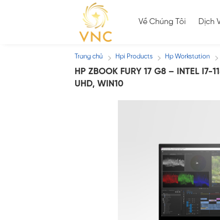
Skip
to
Về Chúng Tôi
Dịch 
content
Trang chủ
Hpi Products
Hp Workstation
/
/
/
HP ZBOOK FURY 17 G8 – INTEL I7-1
UHD, WIN10