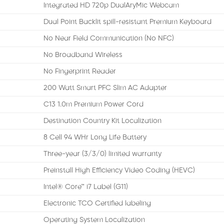
Integrated HD 720p DualAryMic Webcam
Dual Point Backlit spill-resistant Premium Keyboard
No Near Field Communication (No NFC)
No Broadband Wireless
No Fingerprint Reader
200 Watt Smart PFC Slim AC Adapter
C13 1.0m Premium Power Cord
Destination Country Kit Localization
8 Cell 94 WHr Long Life Battery
Three-year (3/3/0) limited warranty
Preinstall High Efficiency Video Coding (HEVC)
Intel® Core™ i7 Label (G11)
Electronic TCO Certified labeling
Operating System Localization