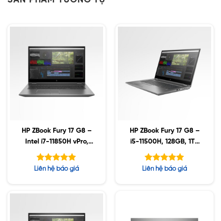
SẢN PHẨM TƯƠNG TỰ
HP ZBook Fury 17 G8 –
HP ZBook Fury 17 G8 –
Intel i7-11850H vPro,
i5-11500H, 128GB, 1TB
64GB, 1TB SSD, AMD
SSD, Nvidia A5000
W6600M 8GB, 17.3″
16GB, 17.3″ UHD, Win10
Được xếp
Được xếp
Liên hệ báo giá
Liên hệ báo giá
UHD, Win10
hạng
hạng
5.00
5.00
5 sao
5 sao