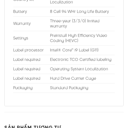
Localization
Battery
8 Cell 94 WHr Long Life Battery
Three-year (3/3/0) limited
Warranty
warranty
Preinstall High Efficiency Video
Settings
Coding (HEVC)
Label processor
Intel® Core™ i9 Label (G11)
Label required
Electronic TCO Certified labeling
Label required
Operating System Localization
Label required
Hard Drive Carrier Cage
Packaging
Standard Packaging