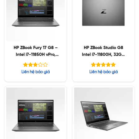
HP ZBook Fury 17 G8 –
HP ZBook Studio G8
Intel i7-11850H vPro,
Intel i7-11800H, 32GB,
128GB, 1TB SSD, AMD
Nvidia RTX3070 8GB,
W6600M 8GB, 17.3″
1TB SSD, 15.6″ 4K UHD,
Được
Được xếp
Liên hệ báo giá
Liên hệ báo giá
UHD, Win10
Win10
xếp
hạng
5.00
hạng
5 sao
2.78
5 sao