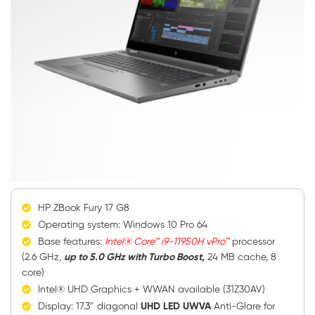
HP ZBook Fury 17 G8
Operating system: Windows 10 Pro 64
Base features:
Intel® Core™ i9-11950H vPro™
processor
(2.6 GHz,
up to 5.0 GHz with Turbo Boost,
24 MB cache, 8
core)
Intel® UHD Graphics + WWAN available (31Z30AV)
Display: 17.3″ diagonal
UHD LED UWVA
Anti-Glare for