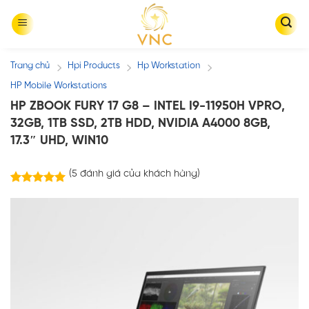
Skip
to
content
Trang chủ
Hpi Products
Hp Workstation
/
/
/
HP Mobile Workstations
HP ZBOOK FURY 17 G8 – INTEL I9-11950H VPRO,
32GB, 1TB SSD, 2TB HDD, NVIDIA A4000 8GB,
17.3″ UHD, WIN10
(
5
đánh giá của khách hàng)
5
trên
5.00
5 dựa trên
đánh giá