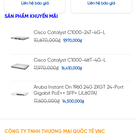
11850H vPro, 8GB ,
4GB, 17.3″ UHD, Win10
Được xếp
Được xếp
Liên hệ báo giá
Liên hệ báo giá
512GB SSD,15.6 inch
hạng
hạng
5.00
5.00
5 sao
5 sao
SẢN PHẨM KHUYẾN MÃI
Cisco Catalyst C1000-24T-4G-L
10,870,000
₫
9,970,000
₫
Cisco Catalyst C1000-48T-4G-L
17,970,000
₫
16,410,000
₫
Aruba Instant On 1960 24G 2XGT 24-Port
Gigabit PoE++ SFP+ (JL807A)
17,600,000
₫
14,500,000
₫
CÔNG TY TNHH THƯƠNG MẠI QUỐC TẾ VNC