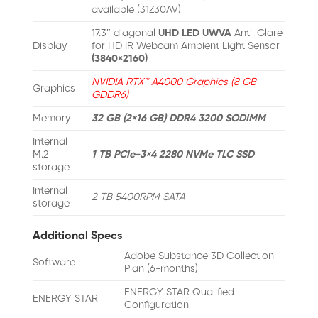
available (31Z30AV)
17.3″ diagonal
UHD LED UWVA
Anti-Glare
Display
for HD IR Webcam Ambient Light Sensor
(3840×2160)
NVIDIA RTX™ A4000 Graphics (8 GB
Graphics
GDDR6)
Memory
32 GB (2×16 GB) DDR4 3200 SODIMM
Internal
M.2
1 TB PCIe-3×4 2280 NVMe TLC SSD
storage
Internal
2 TB 5400RPM SATA
storage
Additional Specs
Adobe Substance 3D Collection
Software
Plan (6-months)
ENERGY STAR Qualified
ENERGY STAR
Configuration