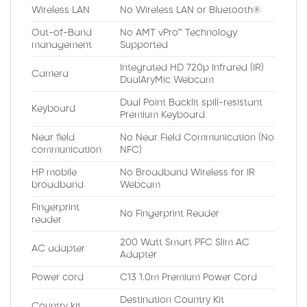
Wireless LAN
No Wireless LAN or Bluetooth®
Out-of-Band
No AMT vPro™ Technology
management
Supported
Integrated HD 720p Infrared (IR)
Camera
DualAryMic Webcam
Dual Point Backlit spill-resistant
Keyboard
Premium Keyboard
Near field
No Near Field Communication (No
communication
NFC)
HP mobile
No Broadband Wireless for IR
broadband
Webcam
Fingerprint
No Fingerprint Reader
reader
200 Watt Smart PFC Slim AC
AC adapter
Adapter
Power cord
C13 1.0m Premium Power Cord
Destination Country Kit
Country kit