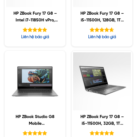
HP ZBook Fury 17 G8 –
HP ZBook Fury 17 G8 –
Intel i7-11850H vPro,
i5-11500H, 128GB, 1TB
32GB, 1TB SSD, AMD
SSD, Nvidia A2000
W6600M 8GB, 17.3″
4GB, 17.3″ UHD, Win10
Được xếp
Được xếp
Liên hệ báo giá
Liên hệ báo giá
UHD, Win10
hạng
hạng
5.00
4.63
5 sao
5 sao
HP ZBook Studio G8
HP ZBook Fury 17 G8 –
Mobile
i5-11500H, 32GB, 1TB
Workstation Intel i7-
SSD, Nvidia A2000