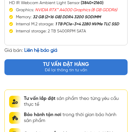
HD IR Webcam Ambient Light Sensor
(3840×2160)
Graphics:
NVIDIA RTX™ A4000 Graphics (8 GB GDDR6)
Memory:
32 GB (2×16 GB) DDR4 3200 SODIMM
Internal M.2 storage:
1 TB PCIe-3×4 2280 NVMe TLC SSD
Internal storage: 2 TB 5400RPM SATA
Giá bán:
Liên hệ báo giá
TƯ VẤN ĐẶT HÀNG
Để lại thông tin tư vấn
Tư vấn lắp đặt
sản phẩm theo từng yêu cầu
thực tế
Bảo hành tận nơi
trong thời gian bảo hành
sản phẩm