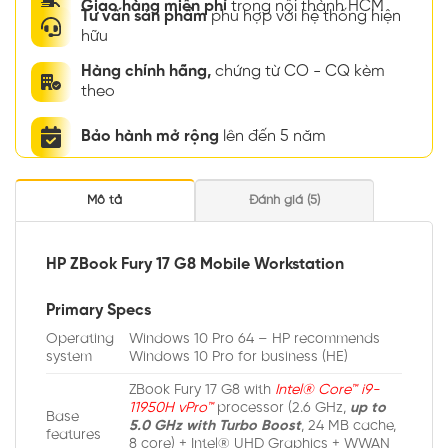
Giao hàng miễn phí
trong nội thành HCM
Tư vấn sản phẩm
phù hợp với hệ thống hiện
hữu
Hàng chính hãng,
chứng từ CO - CQ kèm
theo
Bảo hành mở rộng
lên đến 5 năm
Mô tả
Đánh giá (5)
HP ZBook Fury 17 G8 Mobile Workstation
Primary Specs
Operating
Windows 10 Pro 64 – HP recommends
system
Windows 10 Pro for business (HE)
ZBook Fury 17 G8 with
Intel® Core™ i9-
11950H vPro™
processor (2.6 GHz,
up to
Base
5.0 GHz with Turbo Boost
, 24 MB cache,
features
8 core) + Intel® UHD Graphics + WWAN