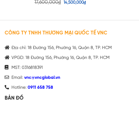
17,600,000
₫
14,500,000
₫
CÔNG TY TNHH THƯƠNG MẠI QUỐC TẾ VNC
Địa chỉ: 18 Đường 156, Phường 16, Quận 8, TP. HCM
VPGD: 18 Đường 156, Phường 16, Quận 8, TP. HCM
MST: 0316818391
Email:
vnc@vncglobal.vn
Hotline:
0911 658 758
BẢN ĐỒ