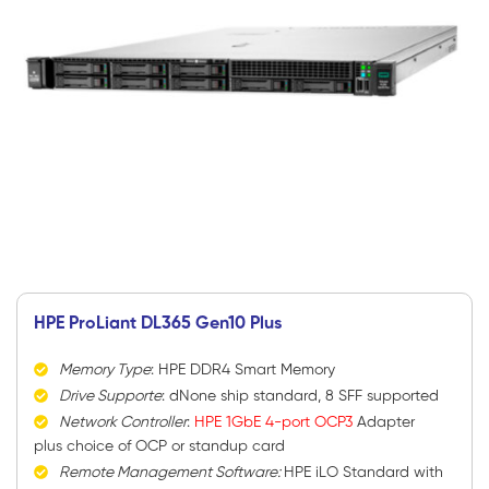
HPE ProLiant DL365 Gen10 Plus
Memory Type
:
HPE DDR4 Smart Memory
Drive Supporte
: d
None ship standard, 8 SFF supported
Network Controller
:
HPE 1GbE 4-port OCP3
Adapter
plus choice of OCP or standup card
Remote Management Software:
HPE iLO Standard with