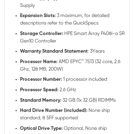
Supply
Expansion Slots:
3 maximum, for detailed
descriptions refer to the QuickSpecs
Storage Controller:
HPE Smart Array P408i-a SR
Gen10 Controller
Warranty Standard Statement
: 3Years
Processor Name:
AMD EPYC™ 7513 (32 core, 2.6
Ghz, 128 MB, 200W)
Processor Number:
1 processor included
Processor Speed:
2.6 GHz
Standard Memory:
32 GB (1x 32 GB) RDIMMs
Hard Drive Number (included):
None ship
standard, 8 SFF supported
Optical Drive Type:
Optional, None ship