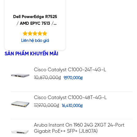
Dell PowerEdge R7525
/ AMD EPYC 7513 /
16GB RDIMM /
2x480GB SSD / PW
Được xếp
Liên hệ báo giá
1400W
hạng
5.00
5 sao
SẢN PHẨM KHUYẾN MÃI
Cisco Catalyst C1000-24T-4G-L
10,870,000
₫
9,970,000
₫
Cisco Catalyst C1000-48T-4G-L
17,970,000
₫
16,410,000
₫
Aruba Instant On 1960 24G 2XGT 24-Port
Gigabit PoE++ SFP+ (JL807A)