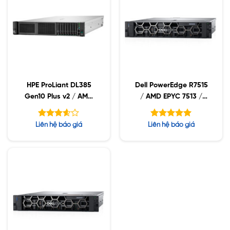
HPE ProLiant DL385
Dell PowerEdge R7515
Gen10 Plus v2 / AMD
/ AMD EPYC 7513 /
EPYC 7513 / 32GB-
16GB RDIMM /
RDIMMs / 8SFF /
2x480GB SSD / PW
Được
Được xếp
Liên hệ báo giá
Liên hệ báo giá
800W PS / P39123-B21
750W
xếp
hạng
5.00
hạng
5 sao
5
3.61
sao