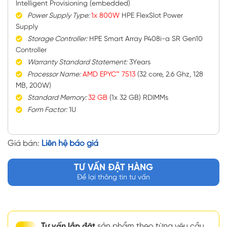
Intelligent Provisioning (embedded)
Power Supply Type:
1x 800W
HPE FlexSlot Power
Supply
Storage Controller:
HPE Smart Array P408i-a SR Gen10
Controller
Warranty Standard Statement
:
3Years
Processor Name:
AMD EPYC™ 7513
(32 core, 2.6 Ghz, 128
MB, 200W)
Standard Memory:
32 GB
(1x 32 GB) RDIMMs
Form Factor:
1U
Giá bán:
Liên hệ báo giá
TƯ VẤN ĐẶT HÀNG
Để lại thông tin tư vấn
Tư vấn lắp đặt
sản phẩm theo từng yêu cầu