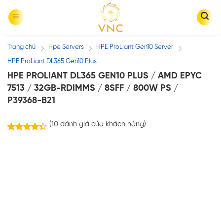
Skip
to
content
Trang chủ
Hpe Servers
HPE ProLiant Gen10 Server
/
/
/
HPE ProLiant DL365 Gen10 Plus
HPE PROLIANT DL365 GEN10 PLUS / AMD EPYC
7513 / 32GB-RDIMMS / 8SFF / 800W PS /
P39368-B21
(
10
đánh giá của khách hàng)
10
trên
4.40
5 dựa
trên
đánh
giá