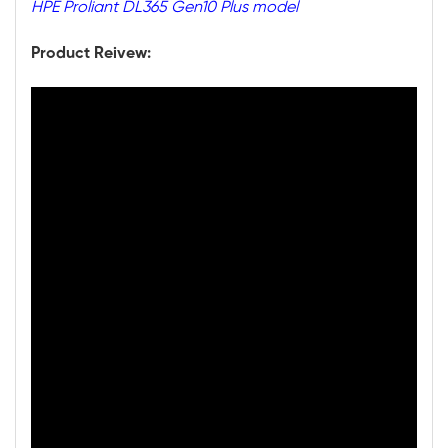
HPE Proliant DL365 Gen10 Plus model
Product Reivew: