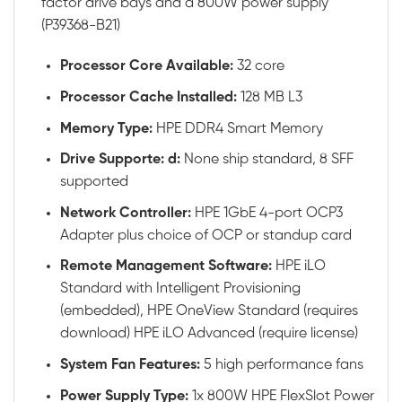
factor drive bays and a 800W power supply
(P39368-B21)
Processor Core Available:
32 core
Processor Cache Installed:
128 MB L3
Memory Type:
HPE DDR4 Smart Memory
Drive Supporte: d:
None ship standard, 8 SFF
supported
Network Controller:
HPE 1GbE 4-port OCP3
Adapter plus choice of OCP or standup card
Remote Management Software:
HPE iLO
Standard with Intelligent Provisioning
(embedded), HPE OneView Standard (requires
download) HPE iLO Advanced (require license)
System Fan Features:
5 high performance fans
Power Supply Type:
1x 800W HPE FlexSlot Power