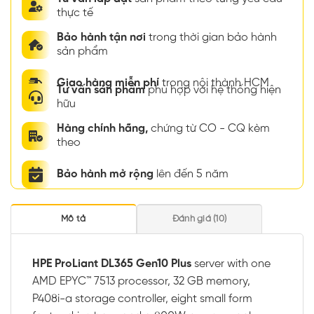
thực tế
Bảo hành tận nơi
trong thời gian bảo hành
sản phẩm
Giao hàng miễn phí
trong nội thành HCM
Tư vấn sản phẩm
phù hợp với hệ thống hiện
hữu
Hàng chính hãng,
chứng từ CO - CQ kèm
theo
Bảo hành mở rộng
lên đến 5 năm
Mô tả
Đánh giá (10)
HPE ProLiant DL365 Gen10 Plus
server with one
AMD EPYC™ 7513 processor, 32 GB memory,
P408i-a storage controller, eight small form