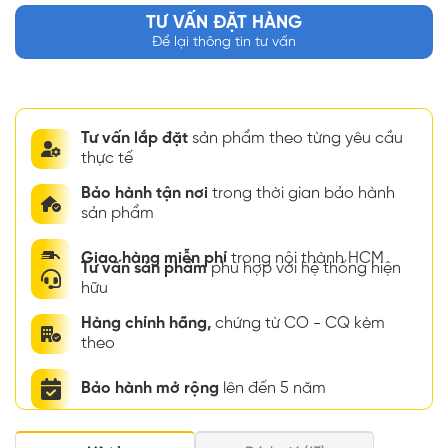
TƯ VẤN ĐẶT HÀNG
Để lại thông tin tư vấn
Tư vấn lắp đặt
sản phẩm theo từng yêu cầu
thực tế
Bảo hành tận nơi
trong thời gian bảo hành
sản phẩm
Giao hàng miễn phí
trong nội thành HCM
Tư vấn sản phẩm
phù hợp với hệ thống hiện
hữu
Hàng chính hãng,
chứng từ CO - CQ kèm
theo
Bảo hành mở rộng
lên đến 5 năm