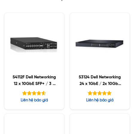
S4112F Dell Networking
S3124 Dell Networking
12 x 10GbE SFP+ / 3 x
24 x 1GbE / 2x 10GbE
100GbE QSFP28
SFP
Được xếp
Được xếp
Liên hệ báo giá
Liên hệ báo giá
hạng
hạng
4.57
5.00
5 sao
5 sao