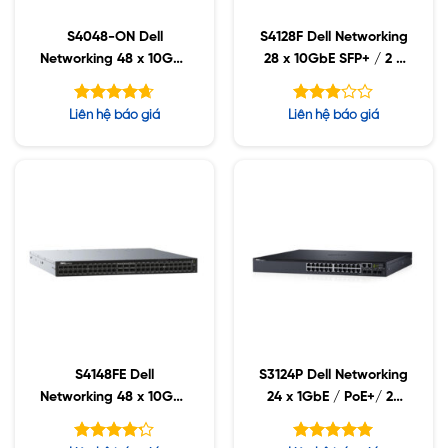
S4048-ON Dell
S4128F Dell Networking
Networking 48 x 10GbE
28 x 10GbE SFP+ / 2 x
SFP+ / 6 x 40GbE
QSFP28
QSFP+
Được xếp
Được
Liên hệ báo giá
Liên hệ báo giá
hạng
xếp
4.63
hạng
5 sao
5
2.91
sao
S4148FE Dell
S3124P Dell Networking
Networking 48 x 10GbE
24 x 1GbE / PoE+/ 2x
SFP+ / 4 x QSFP28 / 2
10GbE SFP
x QSFP+