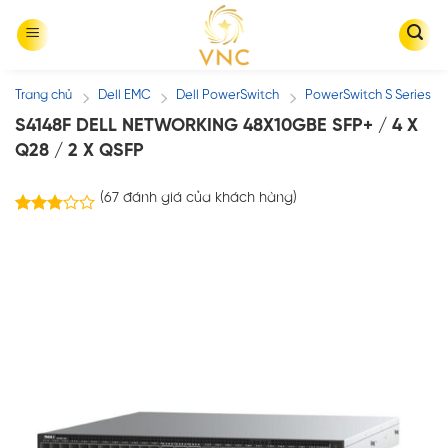
Skip
to
content
Trang chủ
Dell EMC
Dell PowerSwitch
PowerSwitch S Series
/
/
/
S4148F DELL NETWORKING 48X10GBE SFP+ / 4 X
Q28 / 2 X QSFP
(
67
đánh giá của khách hàng)
67
2.76
trên 5
dựa
trên
đánh
giá