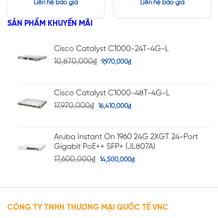
Được xếp
Được xếp
Liên hệ báo giá
Liên hệ báo giá
hạng
hạng
5.00
5
4.22
5 sao
SẢN PHẨM KHUYẾN MÃI
sao
Cisco Catalyst C1000-24T-4G-L
10,870,000
₫
9,970,000
₫
Cisco Catalyst C1000-48T-4G-L
17,970,000
₫
16,410,000
₫
Aruba Instant On 1960 24G 2XGT 24-Port
Gigabit PoE++ SFP+ (JL807A)
17,600,000
₫
14,500,000
₫
CÔNG TY TNHH THƯƠNG MẠI QUỐC TẾ VNC