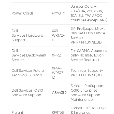
Jumper Cord –
C13/C14, 2M, 250V,
Power Cords
FYYGTY
10A (EU, TW, APCC
countries except ANZ)
3Yr ProSupport:Next
Dell
XX1I-
Business Day Onsite
Services:Hardware
WR172-
Service-
Support
ID
VN,PK,PH,BN,SL,BD
Dell
For SADMG Countries
Services:Deployment
X-IR2
only-No Installation
Services
Service Required
XF4A-
Dell Services:Future
Technical Support-
WR573-
Technical Support
VN,PK,PH,BN,SL,BD
ID
3 Years ProSupport
Dell Services: OS10
OS10 Enterprise
G8A43L9
Software Support
Software Support-
Maintenance
Force10-20 Handling
Freight
KFRT65
& Insurance