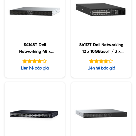
S4148T Dell
S4112T Dell Networking
Networking 48 x
12 x 10GBaseT / 3 x
10Gbase-T / 4 x
100GbE QSFP28
QSFP28 / 2 x QSFP+
Được
Được
Liên hệ báo giá
Liên hệ báo giá
xếp hạng
xếp hạng
5
5
3.92
4.11
sao
sao