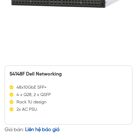
S4148F Dell Networking
48x10GbE SFP+
4 x Q28, 2 x QSFP
Rack 1U design
2x AC PSU.
Giá bán:
Liên hệ báo giá