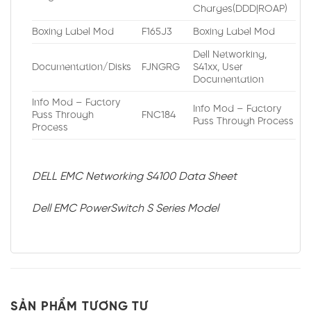
Charges(DDD|ROAP)
Boxing Label Mod
F165J3
Boxing Label Mod
Dell Networking,
Documentation/Disks
FJNGRG
S41xx, User
Documentation
Info Mod – Factory
Info Mod – Factory
Pass Through
FNC184
Pass Through Process
Process
DELL EMC Networking S4100 Data Sheet
Dell EMC PowerSwitch S Series Model
SẢN PHẨM TƯƠNG TỰ