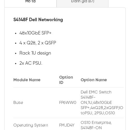
Mô tả
Đánh giá (67)
S4148F Dell Networking
48x10GbE SFP+
4 x Q28, 2 x QSFP
Rack 1U design
2x AC PSU.
Option
Module Name
Option Name
ID
Dell EMC Switch
S4148F-
Base
FP6WW0
ON,1U,48x10GbE
SFP+,4xQ28,2xQSFP,IO
toPSU, 2PSU,OS10
OS10 Enterprise,
Operating System
FMJD4Y
S4148F-ON