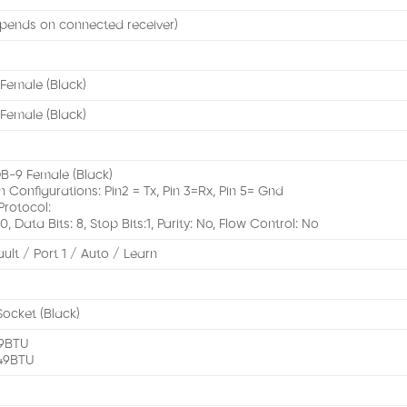
pends on connected receiver)
 Female (Black)
 Female (Black)
DB-9 Female (Black)
in Configurations: Pin2 = Tx, Pin 3=Rx, Pin 5= Gnd
rotocol:
 Data Bits: 8, Stop Bits:1, Parity: No, Flow Control: No
lt / Port 1 / Auto / Learn
Socket (Black)
49BTU
149BTU