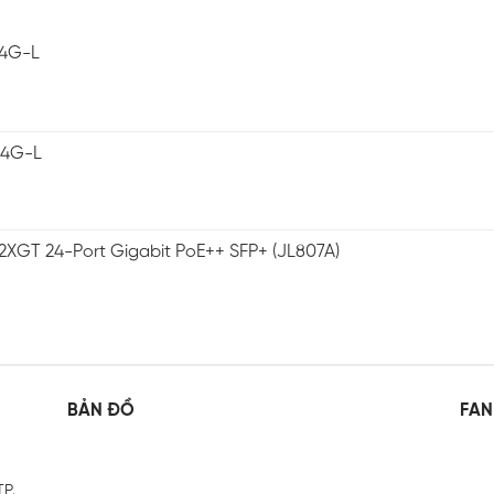
-4G-L
-4G-L
2XGT 24-Port Gigabit PoE++ SFP+ (JL807A)
BẢN ĐỒ
FAN
TP.