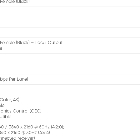
 Female (Black)
 Female (Black) – Local Output
le
Gbps Per Lane)
Color, 4K)
le
onics Control (CEC)
tible
0 / 3840 x 2160 @ 60Hz (4:2:0);
40 x 2160 @ 30Hz (4:4:4)
nected receiver)