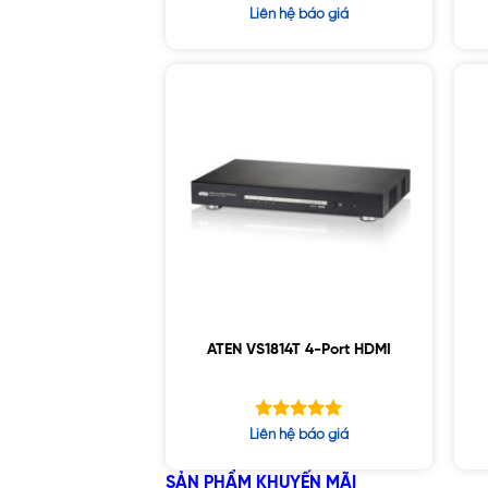
Được xếp
Liên hệ báo giá
hạng
5.00
5 sao
ATEN VS1814T 4-Port HDMI
Được xếp
Liên hệ báo giá
hạng
5.00
5 sao
SẢN PHẨM KHUYẾN MÃI