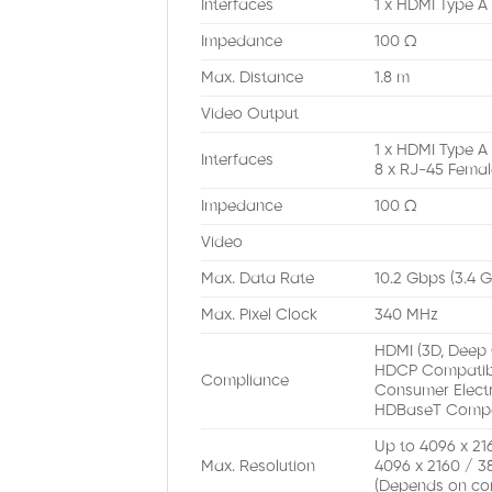
Interfaces
1 x HDMI Type A
Impedance
100 Ω
Max. Distance
1.8 m
Video Output
1 x HDMI Type A
Interfaces
8 x RJ-45 Fema
Impedance
100 Ω
Video
Max. Data Rate
10.2 Gbps (3.4 
Max. Pixel Clock
340 MHz
HDMI (3D, Deep 
HDCP Compatib
Compliance
Consumer Electr
HDBaseT Compa
Up to 4096 x 216
Max. Resolution
4096 x 2160 / 38
(Depends on con