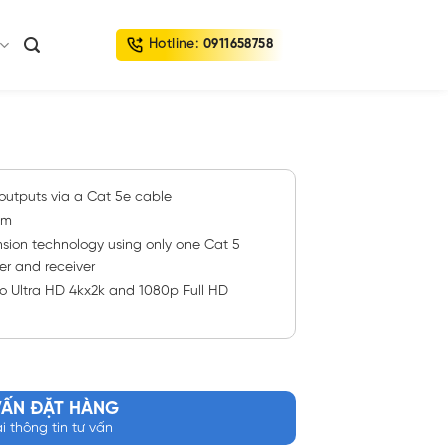
Hotline:
0911658758
outputs via a Cat 5e cable
 m
ion technology using only one Cat 5
er and receiver
 to Ultra HD 4kx2k and 1080p Full HD
VẤN ĐẶT HÀNG
ại thông tin tư vấn