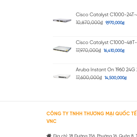
Cisco Catalyst C1000-24T
10,870,000
₫
9,970,000
₫
Cisco Catalyst C1000-48T
17,970,000
₫
16,410,000
₫
Aruba Instant On 1960 24G 
17,600,000
₫
14,500,000
₫
CÔNG TY TNHH THƯƠNG MẠI QUỐC TẾ
VNC
Địa chỉ: 18 Đường 156, Phường 16, Quận 8, 