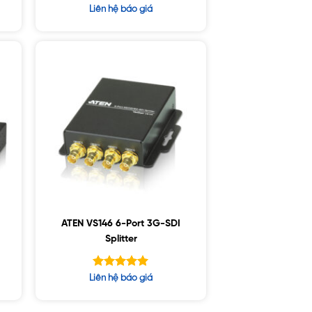
Được xếp
Liên hệ báo giá
hạng
4.33
5 sao
ATEN VS146 6-Port 3G-SDI
Splitter
Được xếp
Liên hệ báo giá
hạng
5.00
5 sao