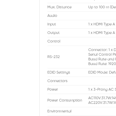
Max. Distance
Up to 100 m (De
Audio
Input
1 x HDMI Type A
Output
1 x HDMI Type A
Control
Connector: 1 x 
Serial Control P
RS-232
Baud Rate and P
Baud Rate: 19200,
EDID Settings
EDID Mode: Defau
Connectors
Power
1 x 3-Prong AC 
AC110V:31.7W:1
Power Consumption
AC220V:31.7W:
Environmental