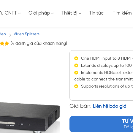
Vụ CNTT
Giải pháp
Thiết Bị
Tin tức
Tìm kiếm
ideo
Video Splitters
/
(
4
đánh giá của khách hàng)
ên
trên
One HDMI input to 8 HDMI 
iá
Extends displays up to 100
Implements HDBaseT extens
cable to connect the transmitt
Supports resolutions of up
Giá bán:
Liên hệ báo giá
TƯ 
Để l