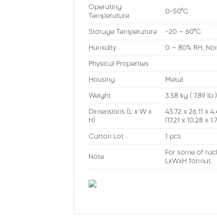
Operating
0-50°C
Temperature
Storage Temperature
-20 – 60°C
Humidity
0 – 80% RH, No
Physical Properties
Housing
Metal
Weight
3.58 kg ( 7.89 lb 
Dimensions (L x W x
43.72 x 26.11 x 
H)
(17.21 x 10.28 x 1.7
Carton Lot
1 pcs
For some of rac
Note
LxWxH format.