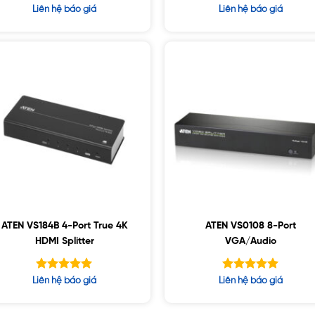
Được xếp
Được xếp
Liên hệ báo giá
Liên hệ báo giá
hạng
hạng
4.67
5.00
5 sao
5 sao
ATEN VS184B 4-Port True 4K
ATEN VS0108 8-Port
HDMI Splitter
VGA/Audio
Được xếp
Được xếp
Liên hệ báo giá
Liên hệ báo giá
hạng
hạng
5.00
5.00
5 sao
5 sao