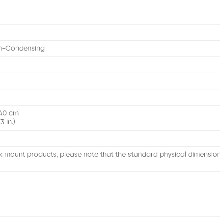
n-Condensing
)
4.40 cm
3 in.)
k mount products, please note that the standard physical dimensi