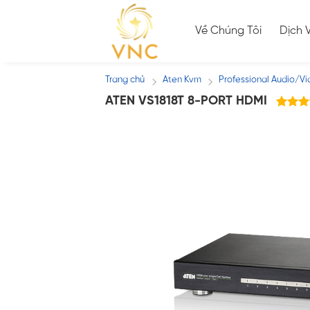
Skip
to
Về Chúng Tôi
Dịch 
content
Trang chủ
Aten Kvm
Professional Audio/V
/
/
ATEN VS1818T 8-PORT HDMI
4
tr
5.00
5 dựa 
đánh g