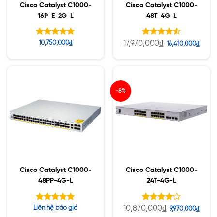
Cisco Catalyst C1000-
Cisco Catalyst C1000-
16P-E-2G-L
48T-4G-L
Được xếp
Được xếp
17,970,000
₫
10,750,000
₫
16,410,000
₫
hạng
hạng
5.00
4.50
5 sao
5 sao
-8%
Cisco Catalyst C1000-
Cisco Catalyst C1000-
48PP-4G-L
24T-4G-L
Được xếp
Được
10,870,000
₫
Liên hệ báo giá
9,970,000
₫
hạng
xếp hạng
5.00