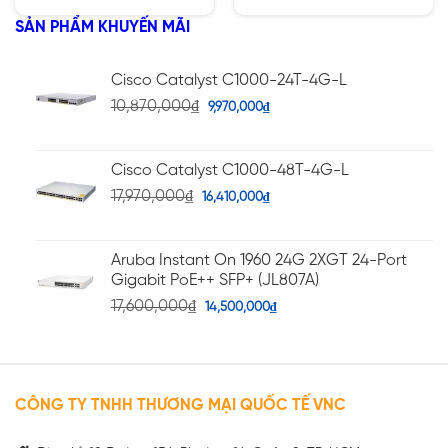
5
4.10
5 sao
SẢN PHẨM KHUYẾN MÃI
sao
Cisco Catalyst C1000-24T-4G-L
10,870,000
₫
9,970,000
₫
Cisco Catalyst C1000-48T-4G-L
17,970,000
₫
16,410,000
₫
Aruba Instant On 1960 24G 2XGT 24-Port
Gigabit PoE++ SFP+ (JL807A)
17,600,000
₫
14,500,000
₫
CÔNG TY TNHH THƯƠNG MẠI QUỐC TẾ VNC