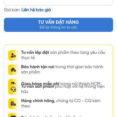
Giá bán:
Liên hệ báo giá
TƯ VẤN ĐẶT HÀNG
Để lại thông tin tư vấn
Tư vấn lắp đặt
sản phẩm theo từng yêu cầu
thực tế
Bảo hành tận nơi
trong thời gian bảo hành
sản phẩm
Giao hàng miễn phí
trong nội thành HCM
Tư vấn sản phẩm
phù hợp với hệ thống hiện
hữu
Hàng chính hãng,
chứng từ CO - CQ kèm
theo