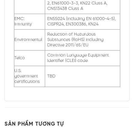
2, EN61000-3-3, KN22 Class A,
CNS13438 Class A
EMC:
EN55024 (including EN 61000-4-5),
Immunity
CISPR24, EN300386, KN24
Reduction of Hazardous
Environmental
Substances (RoHS) including
Directive 2011/65/EU
Common Language Equipment
Telco
Identifier (CLEI) code
U.S.
government
TBD
certifications
SẢN PHẨM TƯƠNG TỰ