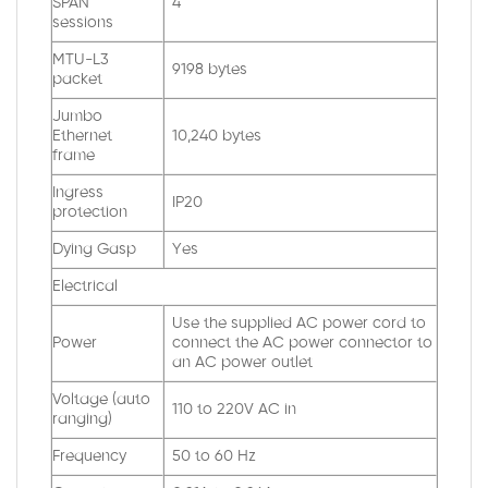
SPAN
4
sessions
MTU-L3
9198 bytes
packet
Jumbo
Ethernet
10,240 bytes
frame
Ingress
IP20
protection
Dying Gasp
Yes
Electrical
Use the supplied AC power cord to
Power
connect the AC power connector to
an AC power outlet
Voltage (auto
110 to 220V AC in
ranging)
Frequency
50 to 60 Hz