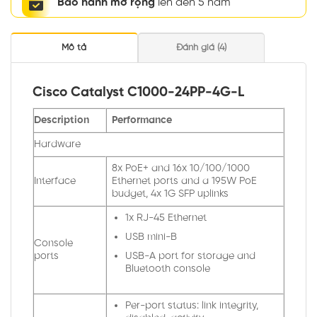
Bảo hành mở rộng
lên đến 5 năm
Mô tả
Đánh giá (4)
Cisco Catalyst C1000-24PP-4G-L
Description
Performance
Hardware
8x PoE+ and 16x 10/100/1000
Interface
Ethernet ports and a 195W PoE
budget, 4x 1G SFP uplinks
1x RJ-45 Ethernet
USB mini-B
Console
USB-A port for storage and
ports
Bluetooth console
Per-port status: link integrity,