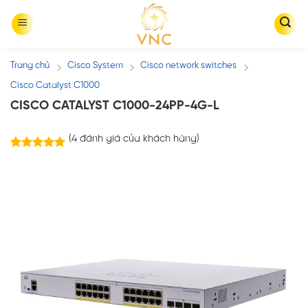
Skip
to
content
Trang chủ
Cisco System
Cisco network switches
/
/
/
Cisco Catalyst C1000
CISCO CATALYST C1000-24PP-4G-L
(
4
đánh giá của khách hàng)
4
trên
5.00
5 dựa trên
đánh giá