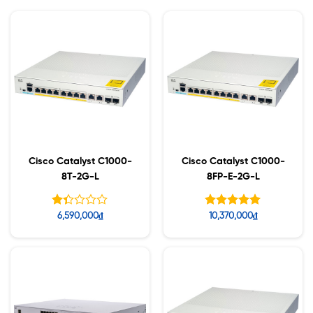
Cisco Catalyst C1000-
Cisco Catalyst C1000-
8T-2G-L
8FP-E-2G-L
Được
Được xếp
6,590,000
₫
10,370,000
₫
xếp
hạng
5.00
hạng
5 sao
1.37
5
sao