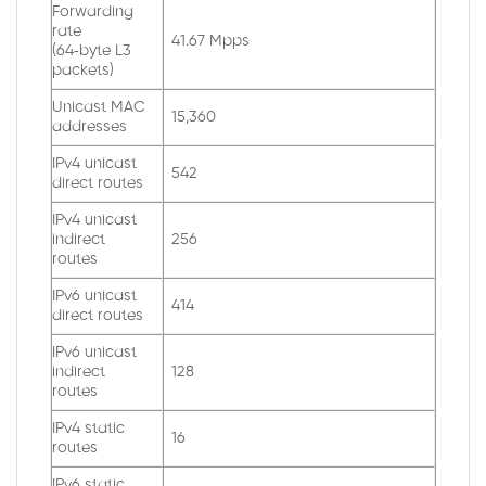
Forwarding
rate
41.67 Mpps
(64‑byte L3
packets)
Unicast MAC
15,360
addresses
IPv4 unicast
542
direct routes
IPv4 unicast
indirect
256
routes
IPv6 unicast
414
direct routes
IPv6 unicast
indirect
128
routes
IPv4 static
16
routes
IPv6 static