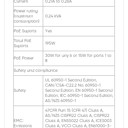
Current
0.21A to 0.26A
Power rating
(maximum
0.24 kVA
consumption)
PoE Suports
Yes
Total PoE
195W
Suports
30W for any 6 or 15W for ports 1 to
PoE Power
8
Safety and compliance
UL 60950-1 Second Edition,
CAN/CSA-C22.2 No. 60950-1
Safety
Second Edition, EN 60950-1 Second
Edition, IEC 60950-1 Second Edition,
AS/NZS 60950-1
47CFR Part 15 (CFR 47) Class A,
AS/NZS CISPR22 Class A, CISPR22
EMC:
Class A, EN55022 Class A, ICES003
Emissions
Class A, VCCI Class A, EN61000-3-