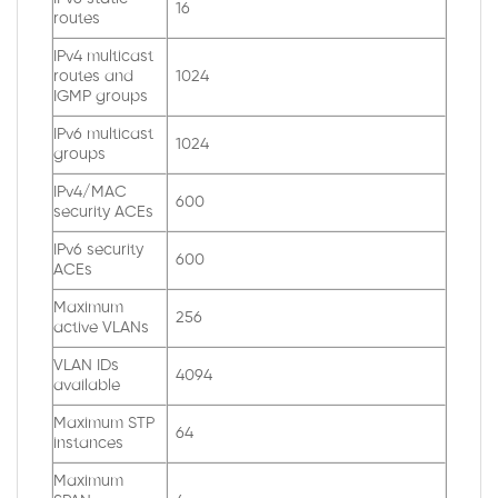
16
routes
IPv4 multicast
routes and
1024
IGMP groups
IPv6 multicast
1024
groups
IPv4/MAC
600
security ACEs
IPv6 security
600
ACEs
Maximum
256
active VLANs
VLAN IDs
4094
available
Maximum STP
64
instances
Maximum