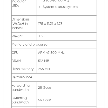
disabled, activity
Indicator
LEDs
System status: system
Dimensions
(WxDxH in
17.5 x 11.76 x 1.73
inches)
Weight
3.53
Memory and processor
CPU
ARM v7 800 MHz
DRAM
512 MB
Flash memory
256 MB
Performance
Forwarding
28 Gbps
bandwidth
Switching
56 Gbps
bandwidth