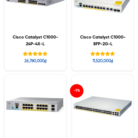
Cisco Catalyst C1000-
Cisco Catalyst C1000-
24P-4X-L
8FP-2G-L
Được xếp
Được xếp
26,780,000
₫
11,520,000
₫
hạng
hạng
5.00
5.00
5 sao
5 sao
-9%