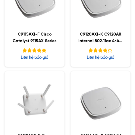
C9115AXI-F Cisco
C9120AXI-K C9120AX
Catalyst 9115AX Series
Internal 802.11ax 4×4:4
MIMO;IOT;BT5;mGig;U
SB;RHL
Được xếp
Được xếp
Liên hệ báo giá
Liên hệ báo giá
hạng
hạng
5.00
5
4.25
5 sao
sao