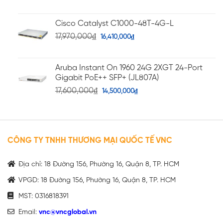
Cisco Catalyst C1000-48T-4G-L
17,970,000
₫
16,410,000
₫
Aruba Instant On 1960 24G 2XGT 24-Port
Gigabit PoE++ SFP+ (JL807A)
17,600,000
₫
14,500,000
₫
CÔNG TY TNHH THƯƠNG MẠI QUỐC TẾ VNC
Địa chỉ: 18 Đường 156, Phường 16, Quận 8, TP. HCM
VPGD: 18 Đường 156, Phường 16, Quận 8, TP. HCM
MST: 0316818391
Email:
vnc@vncglobal.vn