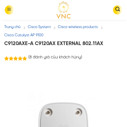
Skip
to
content
Trang chủ
Cisco System
Cisco wireless products
/
/
/
Cisco Catalyst AP 9100
C9120AXE-A C9120AX EXTERNAL 802.11AX
(
8
đánh giá của khách hàng)
8
trên
5.00
5 dựa trên
đánh giá