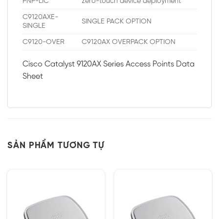
PNP-LIC
zero-touch device deployment
C9120AXE-
SINGLE PACK OPTION
SINGLE
C9120-OVER
C9120AX OVERPACK OPTION
Cisco Catalyst 9120AX Series Access Points Data
Sheet
SẢN PHẨM TƯƠNG TỰ