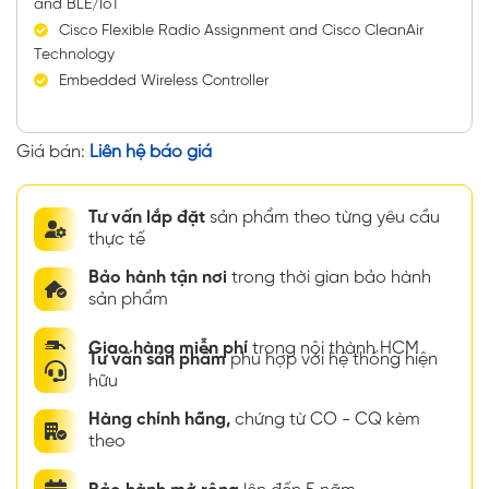
and BLE/IoT
Cisco Flexible Radio Assignment and Cisco CleanAir
Technology
Embedded Wireless Controller
Giá bán:
Liên hệ báo giá
Tư vấn lắp đặt
sản phẩm theo từng yêu cầu
thực tế
Bảo hành tận nơi
trong thời gian bảo hành
sản phẩm
Giao hàng miễn phí
trong nội thành HCM
Tư vấn sản phẩm
phù hợp với hệ thống hiện
hữu
Hàng chính hãng,
chứng từ CO - CQ kèm
theo