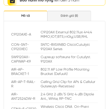
Bảo hành mở rộng
lên đến 5 năm
Mô tả
Đánh giá (8)
C9120AX External 802.11ax 4×4:4
C9120AXE-A
MIMO;IOT;BT5;mGig;USB;RHL
CON-SNT-
SNTC-8X5XNBD CiscoCatalyst
C9120XEC
9120AX Series
SW9120AX-
Capwap software for Catalyst
CAPWAP-K9
9120AX
AIR-AP-
802.11 AP Low Profile Mounting
BRACKET-1
Bracket (Default)
AIR-AP-T-RAIL-
Ceiling Grid Clip for APs & Cellular
R
Gateways-Recessed
AIR-
2.4 GHz 2 dBi/5 GHz 4 dBi Dipole
ANT2524DW-R
Ant., White, RP-TNC
Wireless Cisco DNA On-Prem
CDNA-E-C9120