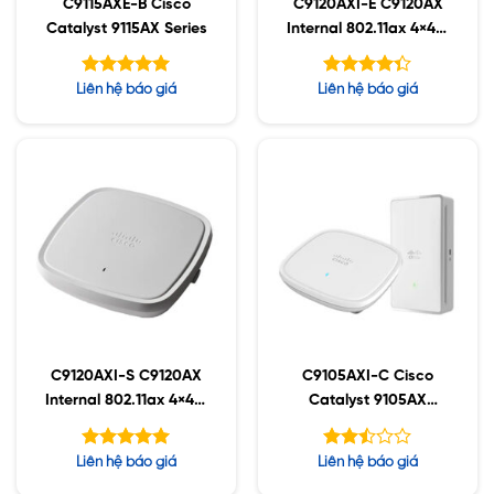
C9115AXE-B Cisco
C9120AXI-E C9120AX
Catalyst 9115AX Series
Internal 802.11ax 4×4:4
MIMO;IOT;BT5;mGig;U
SB;RHL
Được xếp
Được xếp
Liên hệ báo giá
Liên hệ báo giá
hạng
hạng
5.00
5
4.30
5 sao
sao
C9120AXI-S C9120AX
C9105AXI-C Cisco
Internal 802.11ax 4×4:4
Catalyst 9105AX
MIMO;IOT;BT5;mGig;U
Series
SB;RHL
Được xếp
Được
Liên hệ báo giá
Liên hệ báo giá
hạng
xếp
5.00