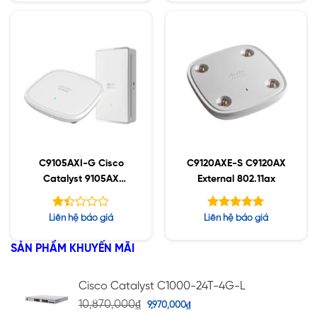
hạng
5 sao
2.48
5 sao
C9105AXI-G Cisco
C9120AXE-S C9120AX
Catalyst 9105AX
External 802.11ax
Series
Được
Được xếp
Liên hệ báo giá
Liên hệ báo giá
xếp
hạng
5.00
hạng
5 sao
SẢN PHẨM KHUYẾN MÃI
1.42
5
sao
Cisco Catalyst C1000-24T-4G-L
10,870,000
₫
9,970,000
₫