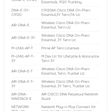
Essentials, 9120 Tracking
DNA-E-3Y-
C9120AX Cisco DNA On-Prem
C9120
Essential,3Y Term,Trk Lic
Wireless Cisco DNA On-Prem
AIR-DNA-E
Essential, Term Lic
Wireless Cisco DNA On-Prem
AIR-DNA-E-3Y
Essential, 3Y Term Lic
PI-LFAS-AP-T
Prime AP Term Licenses
PI-LFAS-AP-T-
PI Dev Lic for Lifecycle & Assurance
3Y
Term 3Y
Wireless Cisco DNA On-Prem
AIR-DNA-E-T
Essential, Term, Tracker Lic
AIR-DNA-E-T-
Wireless Cisco DNA On-Prem
3Y
Essential, 3Y Term, Tracker Lic
AIR-DNA-
AIR CISCO DNA Perpetual Network
NWSTACK-E
Stack
NETWORK-
Network Plug-n-Play Connect for