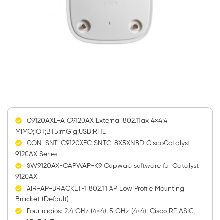
C9120AXE-A C9120AX External 802.11ax 4×4:4
MIMO;IOT;BT5;mGig;USB;RHL
CON-SNT-C9120XEC SNTC-8X5XNBD CiscoCatalyst
9120AX Series
SW9120AX-CAPWAP-K9 Capwap software for Catalyst
9120AX
AIR-AP-BRACKET-1 802.11 AP Low Profile Mounting
Bracket (Default)
Four radios: 2.4 GHz (4×4), 5 GHz (4×4), Cisco RF ASIC,