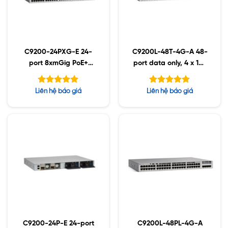
C9200-24PXG-E 24-
C9200L-48T-4G-A 48-
port 8xmGig PoE+
port data only, 4 x 1G,
Network Essentials
Network Advantage
Được xếp
Được xếp
Liên hệ báo giá
Liên hệ báo giá
hạng
hạng
5.00
5.00
5 sao
5 sao
C9200-24P-E 24-port
C9200L-48PL-4G-A