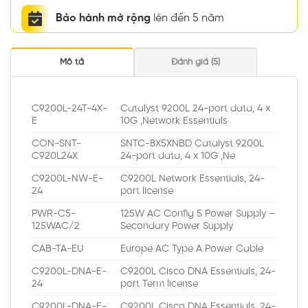
Bảo hành mở rộng
lên đến 5 năm
Mô tả
Đánh giá (5)
C9200L-24T-4X-
Catalyst 9200L 24-port data, 4 x
E
10G ,Network Essentials
CON-SNT-
SNTC-8X5XNBD Catalyst 9200L
C920L24X
24-port data, 4 x 10G ,Ne
C9200L-NW-E-
C9200L Network Essentials, 24-
24
port license
PWR-C5-
125W AC Config 5 Power Supply –
125WAC/2
Secondary Power Supply
CAB-TA-EU
Europe AC Type A Power Cable
C9200L-DNA-E-
C9200L Cisco DNA Essentials, 24-
24
port Term license
C9200L-DNA-E-
C9200L Cisco DNA Essentials, 24-