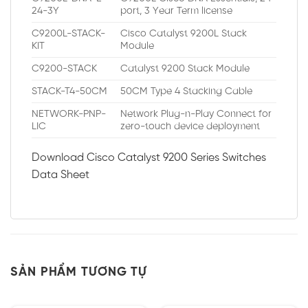
24-3Y
port, 3 Year Term license
C9200L-STACK-
Cisco Catalyst 9200L Stack
KIT
Module
C9200-STACK
Catalyst 9200 Stack Module
STACK-T4-50CM
50CM Type 4 Stacking Cable
NETWORK-PNP-
Network Plug-n-Play Connect for
LIC
zero-touch device deployment
Download Cisco Catalyst 9200 Series Switches
Data Sheet
SẢN PHẨM TƯƠNG TỰ