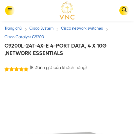
Skip
to
content
Trang chủ
Cisco System
Cisco network switches
/
/
/
Cisco Catalyst C9200
C9200L-24T-4X-E 4-PORT DATA, 4 X 10G
,NETWORK ESSENTIALS
(
5
đánh giá của khách hàng)
5
trên
5.00
5 dựa trên
đánh giá