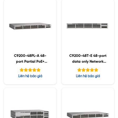
C9200-48PL-A 48-
C9200-48T-E 48-port
port Partial PoE+
data only Network
Network Advantage
Essentials
Được xếp
Được xếp
Liên hệ báo giá
Liên hệ báo giá
hạng
hạng
5.00
5.00
5 sao
5 sao