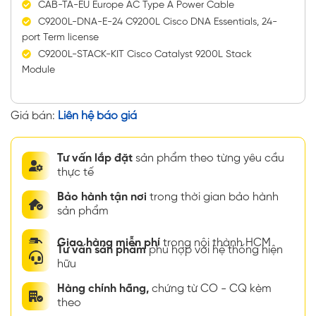
CAB-TA-EU Europe AC Type A Power Cable
C9200L-DNA-E-24 C9200L Cisco DNA Essentials, 24-
port Term license
C9200L-STACK-KIT Cisco Catalyst 9200L Stack
Module
Giá bán:
Liên hệ báo giá
Tư vấn lắp đặt
sản phẩm theo từng yêu cầu
thực tế
Bảo hành tận nơi
trong thời gian bảo hành
sản phẩm
Giao hàng miễn phí
trong nội thành HCM
Tư vấn sản phẩm
phù hợp với hệ thống hiện
hữu
Hàng chính hãng,
chứng từ CO - CQ kèm
theo