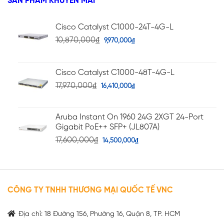
SẢN PHẨM KHUYẾN MÃI
Cisco Catalyst C1000-24T-4G-L
10,870,000
₫
9,970,000
₫
Cisco Catalyst C1000-48T-4G-L
17,970,000
₫
16,410,000
₫
Aruba Instant On 1960 24G 2XGT 24-Port
Gigabit PoE++ SFP+ (JL807A)
17,600,000
₫
14,500,000
₫
CÔNG TY TNHH THƯƠNG MẠI QUỐC TẾ VNC
Địa chỉ: 18 Đường 156, Phường 16, Quận 8, TP. HCM