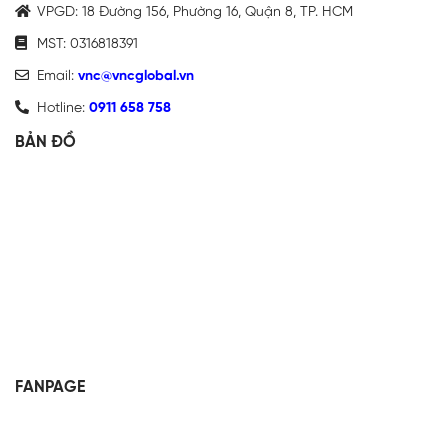
VPGD: 18 Đường 156, Phường 16, Quận 8, TP. HCM
MST: 0316818391
Email:
vnc@vncglobal.vn
Hotline:
0911 658 758
BẢN ĐỒ
FANPAGE