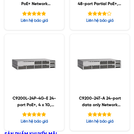
PoE+ Network
48-port Partial PoE+, 4
Essentials
x 1G, NW Advantage
Được xếp
Được xếp
Liên hệ báo giá
Liên hệ báo giá
hạng
hạng
4.73
4.14
5 sao
5 sao
C9200L-24P-4G-E 24-
C9200-24T-A 24-port
port PoE+, 4 x 1G,
data only Network
Network Essentials
Advantage
Được xếp
Được xếp
Liên hệ báo giá
Liên hệ báo giá
hạng
hạng
5.00
4.67
5 sao
5 sao