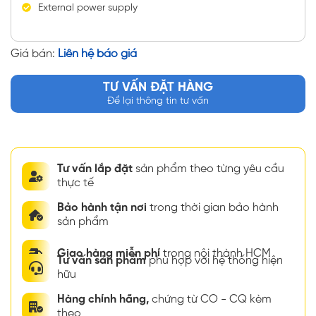
External power supply
Giá bán:
Liên hệ báo giá
TƯ VẤN ĐẶT HÀNG
Để lại thông tin tư vấn
Tư vấn lắp đặt
sản phẩm theo từng yêu cầu
thực tế
Bảo hành tận nơi
trong thời gian bảo hành
sản phẩm
Giao hàng miễn phí
trong nội thành HCM
Tư vấn sản phẩm
phù hợp với hệ thống hiện
hữu
Hàng chính hãng,
chứng từ CO - CQ kèm
theo