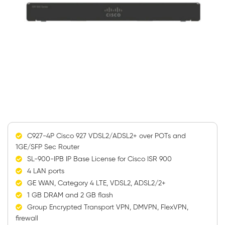
C927-4P Cisco 927 VDSL2/ADSL2+ over POTs and
1GE/SFP Sec Router
SL-900-IPB IP Base License for Cisco ISR 900
4 LAN ports
GE WAN, Category 4 LTE, VDSL2, ADSL2/2+
1 GB DRAM and 2 GB flash
Group Encrypted Transport VPN, DMVPN, FlexVPN,
firewall