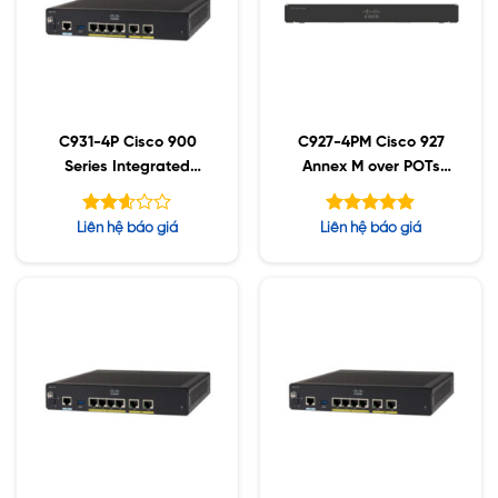
C931-4P Cisco 900
C927-4PM Cisco 927
Series Integrated
Annex M over POTs
Services Routers
and 1GE
Được
Được xếp
Liên hệ báo giá
Liên hệ báo giá
xếp
hạng
5.00
hạng
5 sao
2.59
5 sao