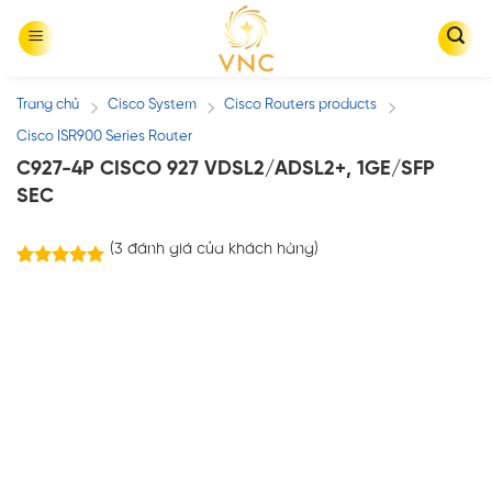
Skip
to
content
Trang chủ
Cisco System
Cisco Routers products
/
/
/
Cisco ISR900 Series Router
C927-4P CISCO 927 VDSL2/ADSL2+, 1GE/SFP
SEC
(
3
đánh giá của khách hàng)
3
trên
5.00
5 dựa trên
đánh giá