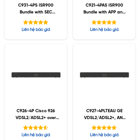
C931-4PS ISR900
C921-4PAS ISR900
Bundle with SEC
Bundle with APP and
License
SEC License
Được xếp
Được xếp
Liên hệ báo giá
Liên hệ báo giá
hạng
hạng
5.00
5.00
5 sao
5 sao
C926-4P Cisco 926
C927-4PLTEAU GE
VDSL2/ADSL2+ over
VDSL2/ADSL2+, ANZ
ISDN and 1GE Sec
4G LTE / HSPA+
Router
Được xếp
Được xếp
Liên hệ báo giá
Liên hệ báo giá