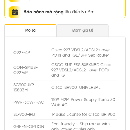
Bảo hành mở rộng
lên đến 5 năm
Mô tả
Đánh giá (3)
Cisco 927 VDSL2/ADSL2+ over
C927-4P
POTs and 1GE/SFP Sec Router
CSCO SUP ESS 8X5XNBD Cisco
CON-SMBS-
927 VDSL2/ADSL2+ over POTs
C9274P
and 1G
SC900UK9-
Cisco ISR900 UNIVERSAL
15803M
1109 M2M Power Supply iTemp 30
PWR-30W-I-AC
Watt AC
SL-900-IPB
IP Base License for Cisco ISR 900
Eco-friendly – Ship router with
GREEN-OPTION
only Power cables only