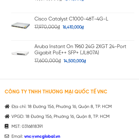
Cisco Catalyst C1000-48T-4G-L
17,970,000
₫
16,410,000
₫
Aruba Instant On 1960 24G 2XGT 24-Port
Gigabit PoE++ SFP+ (JL807A)
17,600,000
₫
14,500,000
₫
CÔNG TY TNHH THƯƠNG MẠI QUỐC TẾ VNC
Địa chỉ: 18 Đường 156, Phường 16, Quận 8, TP. HCM
VPGD: 18 Đường 156, Phường 16, Quận 8, TP. HCM
MST: 0316818391
Email:
vnc@vncglobal.vn