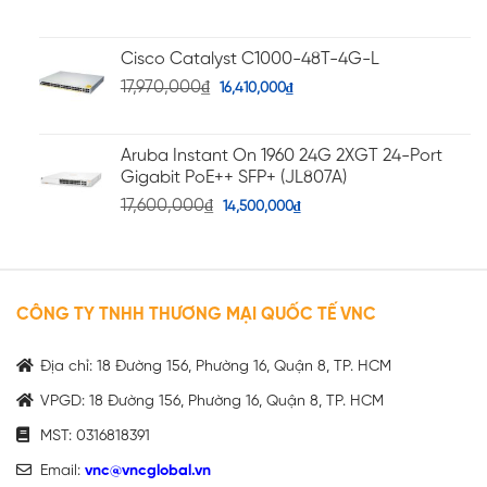
Cisco Catalyst C1000-48T-4G-L
17,970,000
₫
16,410,000
₫
Aruba Instant On 1960 24G 2XGT 24-Port
Gigabit PoE++ SFP+ (JL807A)
17,600,000
₫
14,500,000
₫
CÔNG TY TNHH THƯƠNG MẠI QUỐC TẾ VNC
Địa chỉ: 18 Đường 156, Phường 16, Quận 8, TP. HCM
VPGD: 18 Đường 156, Phường 16, Quận 8, TP. HCM
MST: 0316818391
Email:
vnc@vncglobal.vn