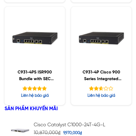
5 sao
5 sao
C931-4PS ISR900
C931-4P Cisco 900
Bundle with SEC
Series Integrated
License
Services Routers
Được xếp
Được
Liên hệ báo giá
Liên hệ báo giá
hạng
xếp
5.00
hạng
5 sao
SẢN PHẨM KHUYẾN MÃI
2.59
5 sao
Cisco Catalyst C1000-24T-4G-L
10,870,000
₫
9,970,000
₫