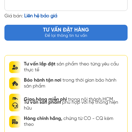
Giá bán:
Liên hệ báo giá
TƯ VẤN ĐẶT HÀNG
Để lại thông tin tư vấn
Tư vấn lắp đặt
sản phẩm theo từng yêu cầu
thực tế
Bảo hành tận nơi
trong thời gian bảo hành
sản phẩm
Giao hàng miễn phí
trong nội thành HCM
Tư vấn sản phẩm
phù hợp với hệ thống hiện
hữu
Hàng chính hãng,
chứng từ CO - CQ kèm
theo