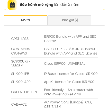
Bảo hành mở rộng
lên đến 5 năm
Mô tả
Đánh giá (7)
ISR900 Bundle with APP and SEC
C931-4PAS
License
CON-SMBS-
CSCO SUP ESS 8X5XNBD ISR900
C9314PAS
Bundle with APP and SEC License
SC900UK9-
Cisco ISR900 UNIVERSAL
15803M
SL-900-IPB
IP Base License for Cisco ISR 900
SL-900-APP
AppX License for Cisco ISR 900
Eco-friendly – Ship router with
GREEN-OPTION
only Power cables only
AC Power Cord (Europe), C13,
CAB-ACE
CEE 7, 1.5M