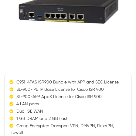
C931-4PAS ISR900 Bundle with APP and SEC License
SL-900-IPB IP Base License for Cisco ISR 900
SL-900-APP AppX License for Cisco ISR 900
4 LAN ports
Dual GE WAN
1 GB DRAM and 2 GB flash
Group Encrypted Transport VPN, DMVPN, FlexVPN,
firewall