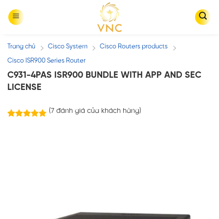
Skip
to
content
Trang chủ
Cisco System
Cisco Routers products
/
/
/
Cisco ISR900 Series Router
C931-4PAS ISR900 BUNDLE WITH APP AND SEC
LICENSE
(
7
đánh giá của khách hàng)
7
trên
5.00
5 dựa trên
đánh giá