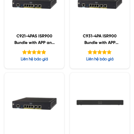
C921-4PAS ISR900
C931-4PA ISR900
Bundle with APP and
Bundle with APP
SEC License
License
Được xếp
Được xếp
Liên hệ báo giá
Liên hệ báo giá
hạng
hạng
5.00
5.00
5 sao
5 sao