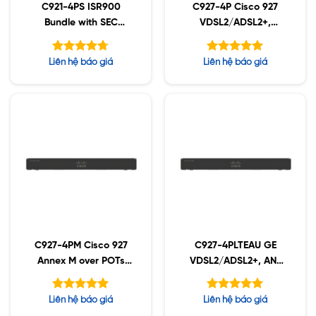
C921-4PS ISR900
C927-4P Cisco 927
Bundle with SEC
VDSL2/ADSL2+,
License
1GE/SFP Sec
Được xếp
Được xếp
Liên hệ báo giá
Liên hệ báo giá
hạng
hạng
4.71
5.00
5 sao
5 sao
C927-4PM Cisco 927
C927-4PLTEAU GE
Annex M over POTs
VDSL2/ADSL2+, ANZ
and 1GE
4G LTE / HSPA+
Được xếp
Được xếp
Liên hệ báo giá
Liên hệ báo giá
hạng
hạng
5.00
5.00