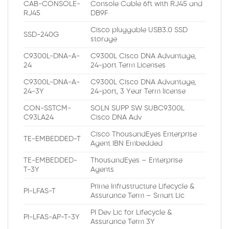
CAB-CONSOLE-
Console Cable 6ft with RJ45 and
RJ45
DB9F
Cisco pluggable USB3.0 SSD
SSD-240G
storage
C9300L-DNA-A-
C9300L Cisco DNA Advantage,
24
24-port Term Licenses
C9300L-DNA-A-
C9300L Cisco DNA Advantage,
24-3Y
24-port, 3 Year Term license
CON-SSTCM-
SOLN SUPP SW SUBC9300L
C93LA24
Cisco DNA Adv
Cisco ThousandEyes Enterprise
TE-EMBEDDED-T
Agent IBN Embedded
TE-EMBEDDED-
ThousandEyes – Enterprise
T-3Y
Agents
Prime Infrastructure Lifecycle &
PI-LFAS-T
Assurance Term – Smart Lic
PI Dev Lic for Lifecycle &
PI-LFAS-AP-T-3Y
Assurance Term 3Y