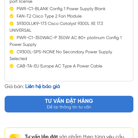
port license
PWR-C1-BLANK Config 1 Power Supply Blank
FAN-T2 Cisco Type 2 Fan Module
S9300LUK9-173 Cisco Catalyst 9300L XE 17.3
UNIVERSAL
PWR-C1-350WAC-P 350W AC 80+ platinum Config 1
Power Supply
C9300L-SPS-NONE No Secondary Power Supply
Selected
CAB-TA-EU Europe AC Type A Power Cable
Giá bán:
Liên hệ báo giá
TƯ VẤN ĐẶT HÀNG
Để lại thông tin tư vấn
Tư vấn lắp đặt
sản phẩm theo từng yêu cầu