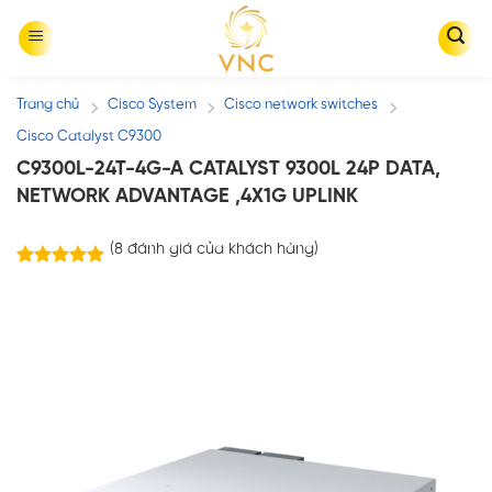
Skip
to
content
Trang chủ
Cisco System
Cisco network switches
/
/
/
Cisco Catalyst C9300
C9300L-24T-4G-A CATALYST 9300L 24P DATA,
NETWORK ADVANTAGE ,4X1G UPLINK
(
8
đánh giá của khách hàng)
8
trên 5
4.88
dựa trên
đánh giá