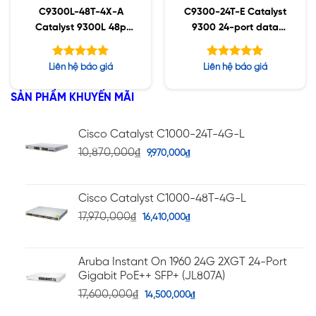
C9300L-48T-4X-A
C9300-24T-E Catalyst
Catalyst 9300L 48p
9300 24-port data
data, Network
only, Network
Advantage ,4x10G
Essentials
Được xếp
Được xếp
Liên hệ báo giá
Liên hệ báo giá
Uplink
hạng
hạng
5.00
5.00
5 sao
5 sao
SẢN PHẨM KHUYẾN MÃI
Cisco Catalyst C1000-24T-4G-L
10,870,000
₫
9,970,000
₫
Cisco Catalyst C1000-48T-4G-L
17,970,000
₫
16,410,000
₫
Aruba Instant On 1960 24G 2XGT 24-Port
Gigabit PoE++ SFP+ (JL807A)
17,600,000
₫
14,500,000
₫