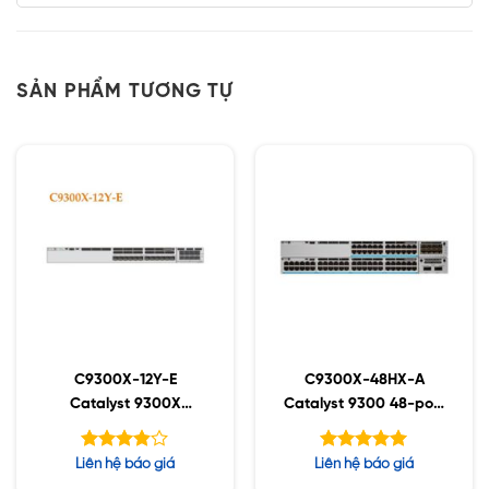
SẢN PHẨM TƯƠNG TỰ
C9300X-12Y-E
C9300X-48HX-A
Catalyst 9300X
Catalyst 9300 48-port
12x25G Fiber Ports,
mGig UPoE+, Network
modular uplink Switch
Advantage
Được
Được xếp
Liên hệ báo giá
Liên hệ báo giá
xếp
hạng
5.00