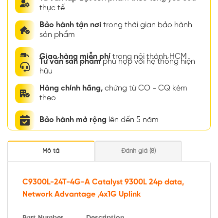
thực tế
Bảo hành tận nơi
trong thời gian bảo hành
sản phẩm
Giao hàng miễn phí
trong nội thành HCM
Tư vấn sản phẩm
phù hợp với hệ thống hiện
hữu
Hàng chính hãng,
chứng từ CO - CQ kèm
theo
Bảo hành mở rộng
lên đến 5 năm
Mô tả
Đánh giá (8)
C9300L-24T-4G-A Catalyst 9300L 24p data,
Network Advantage ,4x1G Uplink