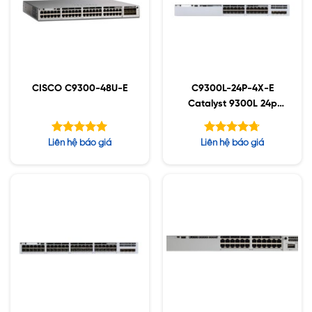
CISCO C9300-48U-E
C9300L-24P-4X-E
Catalyst 9300L 24p
PoE, Network
Essentials ,4x10G
Được xếp
Được xếp
Liên hệ báo giá
Liên hệ báo giá
Uplink
hạng
hạng
5.00
4.71
5 sao
5 sao