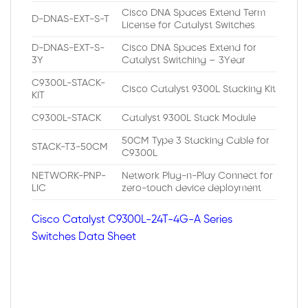
Cisco DNA Spaces Extend Term
D-DNAS-EXT-S-T
License for Catalyst Switches
D-DNAS-EXT-S-
Cisco DNA Spaces Extend for
3Y
Catalyst Switching – 3Year
C9300L-STACK-
Cisco Catalyst 9300L Stacking Kit
KIT
C9300L-STACK
Catalyst 9300L Stack Module
50CM Type 3 Stacking Cable for
STACK-T3-50CM
C9300L
NETWORK-PNP-
Network Plug-n-Play Connect for
LIC
zero-touch device deployment
Cisco Catalyst C9300L-24T-4G-A Series
Switches Data Sheet