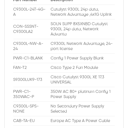
Part Number
Description
C9300L-24T-4G-
Catalyst 9300L 24p data,
A
Network Advantage ,4x1G Uplink
SOLN SUPP 8X5XNBD Catalyst
CON-SSSNT-
9300L 24p data, Network
C9300LA2
Advanta
C9300L-NW-A-
C9300L Network Advantage, 24-
24
port license
PWR-C1-BLANK
Config 1 Power Supply Blank
FAN-T2
Cisco Type 2 Fan Module
Cisco Catalyst 9300L XE 17.3
S9300LUK9-173
UNIVERSAL
PWR-C1-
350W AC 80+ platinum Config 1
350WAC-P
Power Supply
C9300L-SPS-
No Secondary Power Supply
NONE
Selected
CAB-TA-EU
Europe AC Type A Power Cable