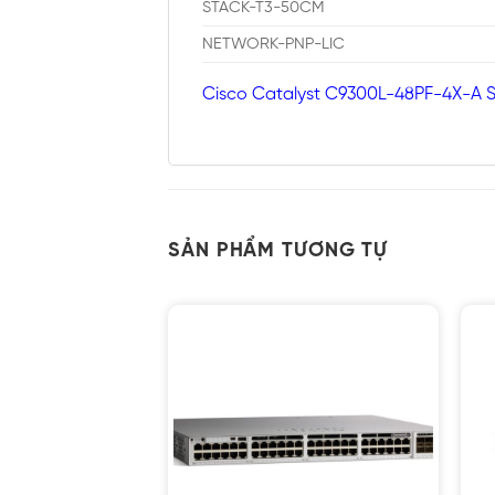
STACK-T3-50CM
NETWORK-PNP-LIC
Cisco Catalyst C9300L-48PF-4X-A S
SẢN PHẨM TƯƠNG TỰ