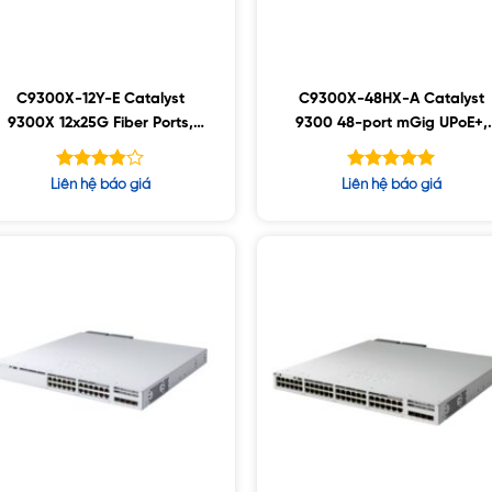
C9300X-12Y-E Catalyst
C9300X-48HX-A Catalyst
9300X 12x25G Fiber Ports,
9300 48-port mGig UPoE+,
modular uplink Switch
Network Advantage
Được
Được xếp
Liên hệ báo giá
Liên hệ báo giá
xếp
hạng
5.00
hạng
5 sao
5
3.80
sao