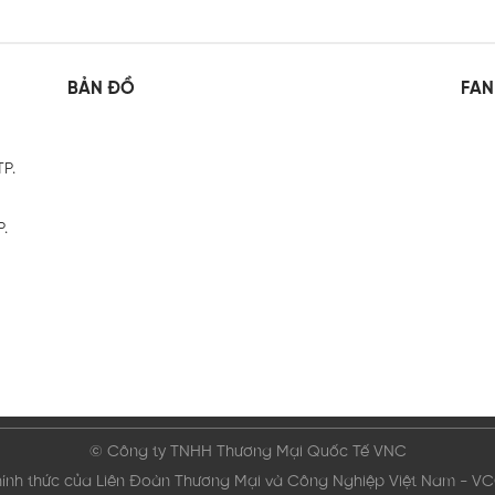
BẢN ĐỒ
FAN
TP.
P.
© Công ty TNHH Thương Mại Quốc Tế VNC
hính thức của Liên Đoàn Thương Mại và Công Nghiệp Việt Nam - V