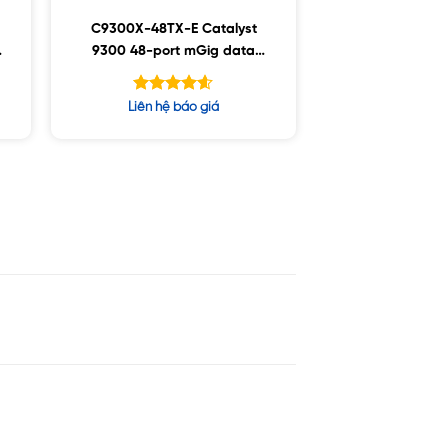
C9300X-48TX-E Catalyst
9300 48-port mGig data
only, Network Essentials
Được xếp
Liên hệ báo giá
hạng
4.57
5 sao