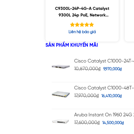
C9300L-24P-4G-A Catalyst
9300L 24p PoE, Network
Advantage ,4x1G Uplink
Được xếp
Liên hệ báo giá
hạng
5.00
5 sao
SẢN PHẨM KHUYẾN MÃI
Cisco Catalyst C1000-24T
10,870,000
₫
9,970,000
₫
Cisco Catalyst C1000-48T
17,970,000
₫
16,410,000
₫
Aruba Instant On 1960 24G 
17,600,000
₫
14,500,000
₫