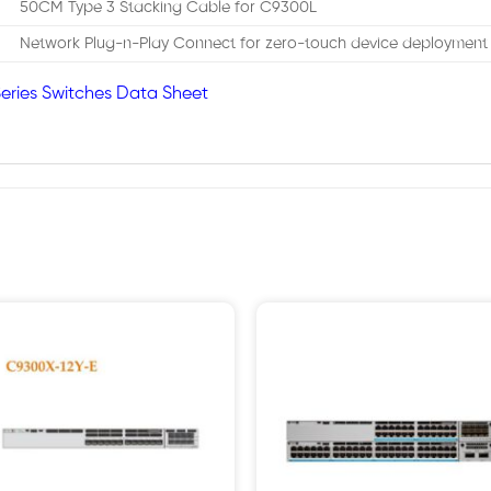
50CM Type 3 Stacking Cable for C9300L
Network Plug-n-Play Connect for zero-touch device deployment
eries Switches Data Sheet