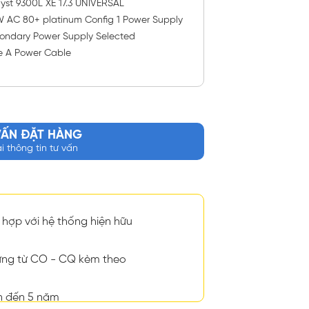
yst 9300L XE 17.3 UNIVERSAL
AC 80+ platinum Config 1 Power Supply
ndary Power Supply Selected
e A Power Cable
VẤN ĐẶT HÀNG
ại thông tin tư vấn
hợp với hệ thống hiện hữu
ng từ CO - CQ kèm theo
n đến 5 năm