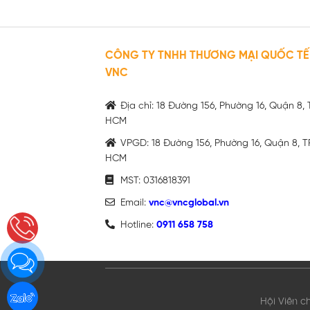
CÔNG TY TNHH THƯƠNG MẠI QUỐC TẾ
VNC
Địa chỉ: 18 Đường 156, Phường 16, Quận 8, 
HCM
VPGD: 18 Đường 156, Phường 16, Quận 8, T
HCM
MST: 0316818391
Email:
vnc@vncglobal.vn
Hotline:
0911 658 758
Hội Viên c