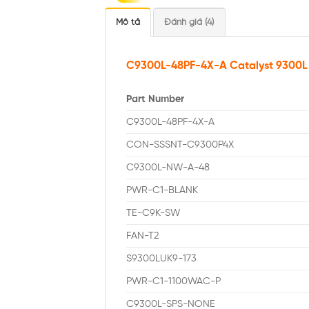
Mô tả
Đánh giá (4)
C9300L-48PF-4X-A Catalyst 9300L 
Part Number
C9300L-48PF-4X-A
CON-SSSNT-C9300P4X
C9300L-NW-A-48
PWR-C1-BLANK
TE-C9K-SW
FAN-T2
S9300LUK9-173
PWR-C1-1100WAC-P
C9300L-SPS-NONE