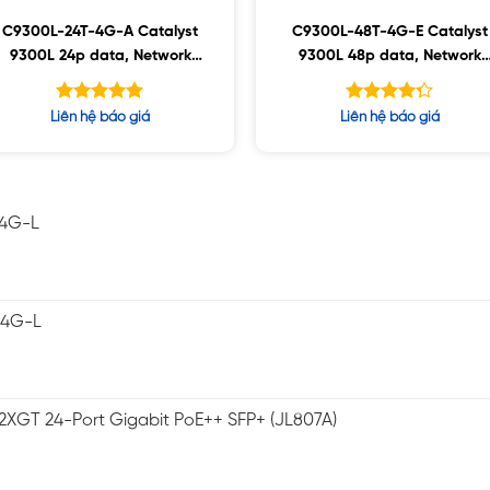
C9300L-24T-4G-A Catalyst
C9300L-48T-4G-E Catalyst
9300L 24p data, Network
9300L 48p data, Network
Advantage ,4x1G Uplink
Essentials ,4x1G Uplink
Được xếp
Được xếp
Liên hệ báo giá
Liên hệ báo giá
hạng
hạng
4.88
5
4.25
5 sao
sao
-4G-L
-4G-L
2XGT 24-Port Gigabit PoE++ SFP+ (JL807A)