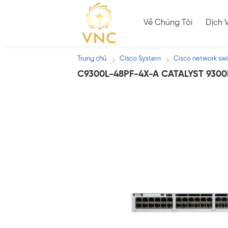
Skip
to
Về Chúng Tôi
Dịch 
content
Trang chủ
Cisco System
Cisco network sw
/
/
C9300L-48PF-4X-A CATALYST 930