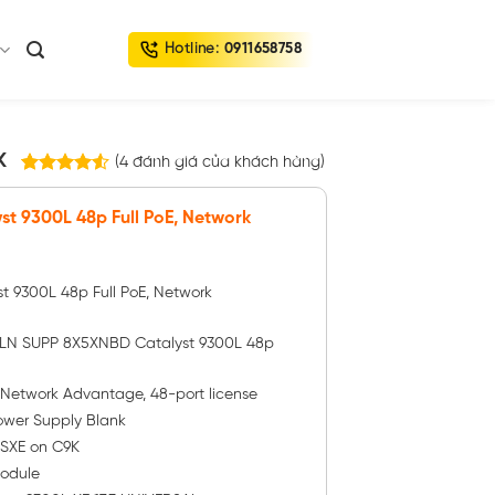
Hotline:
0911658758
K
(
4
đánh giá của khách hàng)
4
trên
4.50
5 dựa trên
t 9300L 48p Full PoE, Network
đánh giá
 9300L 48p Full PoE, Network
N SUPP 8X5XNBD Catalyst 9300L 48p
twork Advantage, 48-port license
wer Supply Blank
OSXE on C9K
Module