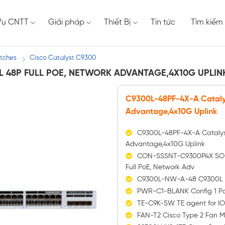
Vụ CNTT
Giải pháp
Thiết Bị
Tin tức
Tìm kiếm
itches
Cisco Catalyst C9300
/
0L 48P FULL POE, NETWORK ADVANTAGE,4X10G UPLIN
C9300L-48PF-4X-A Catalys
Advantage,4x10G Uplink
C9300L-48PF-4X-A Catalyst
Advantage,4x10G Uplink
CON-SSSNT-C9300P4X SOL
Full PoE, Network Adv
C9300L-NW-A-48 C9300L Ne
PWR-C1-BLANK Config 1 Po
TE-C9K-SW TE agent for I
FAN-T2 Cisco Type 2 Fan 