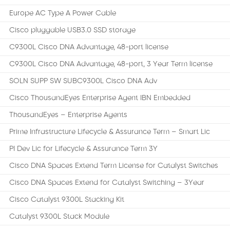
Europe AC Type A Power Cable
Cisco pluggable USB3.0 SSD storage
C9300L Cisco DNA Advantage, 48-port license
C9300L Cisco DNA Advantage, 48-port, 3 Year Term license
SOLN SUPP SW SUBC9300L Cisco DNA Adv
Cisco ThousandEyes Enterprise Agent IBN Embedded
ThousandEyes – Enterprise Agents
Prime Infrastructure Lifecycle & Assurance Term – Smart Lic
PI Dev Lic for Lifecycle & Assurance Term 3Y
Cisco DNA Spaces Extend Term License for Catalyst Switches
Cisco DNA Spaces Extend for Catalyst Switching – 3Year
Cisco Catalyst 9300L Stacking Kit
Catalyst 9300L Stack Module