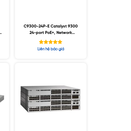
C9300-24P-E Catalyst 9300
24-port PoE+, Network
Essentials
Được xếp
Liên hệ báo giá
hạng
5.00
5 sao