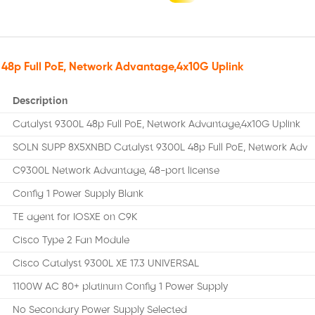
48p Full PoE, Network Advantage,4x10G Uplink
Description
Catalyst 9300L 48p Full PoE, Network Advantage,4x10G Uplink
SOLN SUPP 8X5XNBD Catalyst 9300L 48p Full PoE, Network Adv
C9300L Network Advantage, 48-port license
Config 1 Power Supply Blank
TE agent for IOSXE on C9K
Cisco Type 2 Fan Module
Cisco Catalyst 9300L XE 17.3 UNIVERSAL
1100W AC 80+ platinum Config 1 Power Supply
No Secondary Power Supply Selected