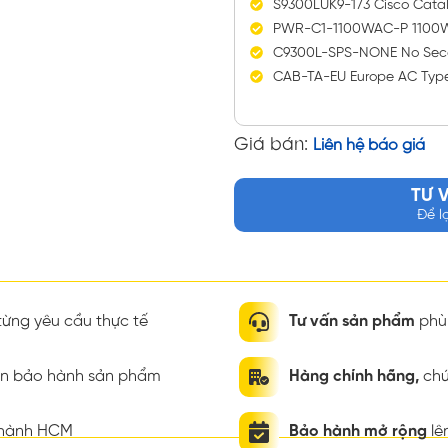
S9300LUK9-173 Cisco Catal
PWR-C1-1100WAC-P 1100W 
C9300L-SPS-NONE No Seco
CAB-TA-EU Europe AC Typ
Giá bán:
Liên hệ báo giá
TƯ 
Để l
ừng yêu cầu thực tế
Tư vấn sản phẩm
phù 
ian bảo hành sản phẩm
Hàng chính hãng,
chứ
thành HCM
Bảo hành mở rộng
lê