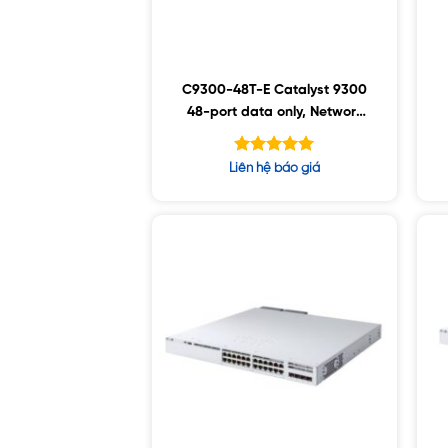
C9300-48T-E Catalyst 9300
48-port data only, Network
Essentials
Được xếp
Liên hệ báo giá
hạng
5.00
5 sao