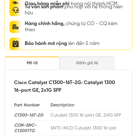
Giao hàng miễn phí
trong nội thành HCM
Tư vấn sản phẩm
phù hợp với hệ thống hiện
hữu
Hàng chính hãng,
chứng từ CO - CQ kèm
theo
Bảo hành mở rộng
lên đến 5 năm
Mô tả
Đánh giá (4)
Cisco Catalyst C1300-16T-2G: Catalyst 1300
16-port GE, 2x1G SFP
Part Number
Description
C1300-16T-2G
Catalyst 1300 16-port GE, 2x1G SFP
CON-SNC-
SNTC-NCD Catalyst 1300 16-por
C13001TG