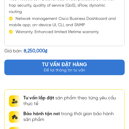
hop security, quality of service (QoS), sFlow, dynamic
routing
Network management Cisco Business Dashboard and
mobile app; on-device UI, CLI, and SNMP
Warranty: Enhanced limited lifetime warranty
Giá bán:
8,250,000
₫
TƯ VẤN ĐẶT HÀNG
Để lại thông tin tư vấn
Tư vấn lắp đặt
sản phẩm theo từng yêu cầu
thực tế
Bảo hành tận nơi
trong thời gian bảo hành
sản phẩm