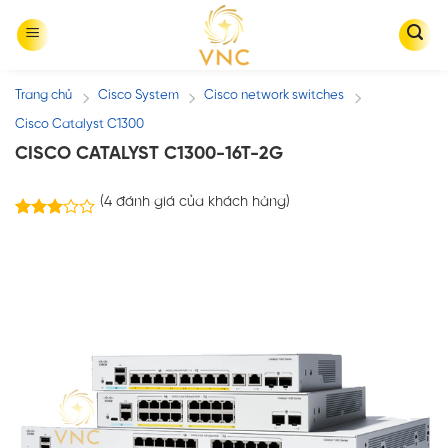
Skip
to
content
Trang chủ
Cisco System
Cisco network switches
/
/
/
Cisco Catalyst C1300
CISCO CATALYST C1300-16T-2G
(
4
đánh giá của khách hàng)
4
3.00
trên 5
dựa
trên
đánh
giá