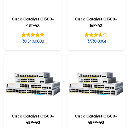
Cisco Catalyst C1300-
Cisco Catalyst C1300-
48T-4X
16P-4X
Được xếp
Được
30,540,000
₫
13,530,000
₫
hạng
xếp
5.00
hạng
5 sao
5
3.50
sao
Cisco Catalyst C1300-
Cisco Catalyst C1300-
48P-4G
48FP-4G