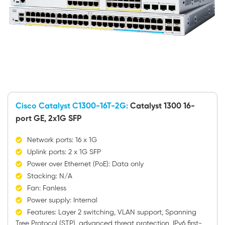
Cisco Catalyst C1300-16T-2G:
Catalyst 1300 16-
port GE, 2x1G SFP
Network ports: 16 x 1G
Uplink ports: 2 x 1G SFP
Power over Ethernet (PoE): Data only
Stacking: N/A
Fan: Fanless
Power supply: Internal
Features: Layer 2 switching, VLAN support, Spanning
Tree Protocol (STP), advanced threat protection, IPv6 first-