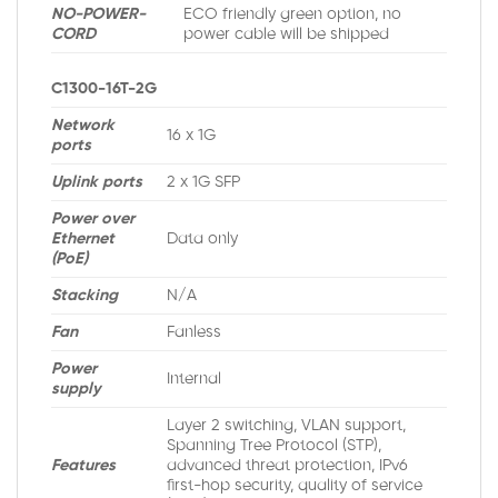
NO-POWER-
ECO friendly green option, no
CORD
power cable will be shipped
C1300-16T-2G
Network
16 x 1G
ports
Uplink ports
2 x 1G SFP
Power over
Ethernet
Data only
(PoE)
Stacking
N/A
Fan
Fanless
Power
Internal
supply
Layer 2 switching, VLAN support,
Spanning Tree Protocol (STP),
Features
advanced threat protection, IPv6
first-hop security, quality of service