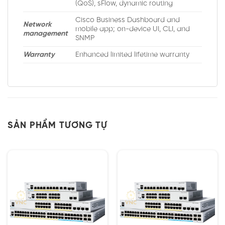
(QoS), sFlow, dynamic routing
Cisco Business Dashboard and
Network
mobile app; on-device UI, CLI, and
management
SNMP
Warranty
Enhanced limited lifetime warranty
SẢN PHẨM TƯƠNG TỰ