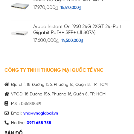
17,970,000
₫
16,410,000
₫
Aruba Instant On 1960 24G 2XGT 24-Port
Gigabit PoE++ SFP+ (JL807A)
17,600,000
₫
14,500,000
₫
CÔNG TY TNHH THƯƠNG MẠI QUỐC TẾ VNC
Địa chỉ: 18 Đường 156, Phường 16, Quận 8, TP. HCM
VPGD: 18 Đường 156, Phường 16, Quận 8, TP. HCM
MST: 0316818391
Email:
vnc@vncglobal.vn
Hotline:
0911 658 758
BẢN ĐỒ