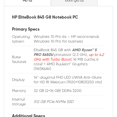
Mô tả
Đánh giá (5)
HP EliteBook 845 G8 Notebook PC
Primary Specs
Operating
Windows 10 Pro 64 – HP recommends
system
Windows 10 Pro for business
EliteBook 845 G8 with
AMD Ryzen™ 5
PRO 5650U
processor (2.3 GHz,
u
p to 4.2
Base
GHz with Turbo Boost
, 16 MB cache, 6
features
core) + AMD Radeon™ Graphics
(1W3K6AV)
14″ diagonal FHD LED UWVA Anti-Glare
Display
for HD IR Webcam (1920×1080)(250 nits)
Memory
32 GB (2×16 GB) DDR4 3200
Internal
512 GB PCIe NVMe SSD
storage
Additional Specs