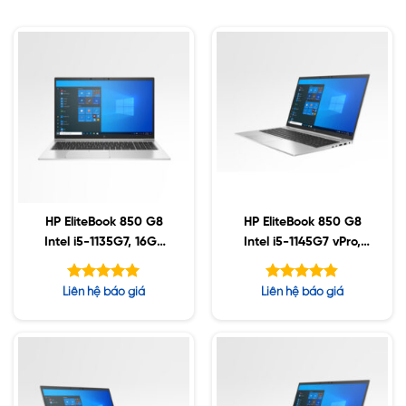
HP EliteBook 850 G8
HP EliteBook 850 G8
Intel i5-1135G7, 16GB
Intel i5-1145G7 vPro,
DDR4, 512GB SSD,
16GB DDR4, 1TB SSD,
15.6″ FHD, Win10
15.6″ FHD, Win10
Được xếp
Được xếp
Liên hệ báo giá
Liên hệ báo giá
hạng
hạng
5.00
4.80
5 sao
5 sao