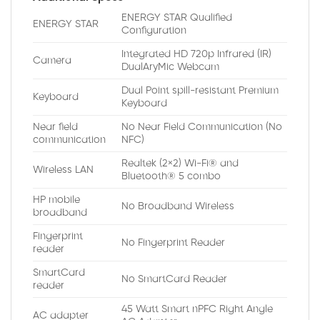
ENERGY STAR Qualified
ENERGY STAR
Configuration
Integrated HD 720p Infrared (IR)
Camera
DualAryMic Webcam
Dual Point spill-resistant Premium
Keyboard
Keyboard
Near field
No Near Field Communication (No
communication
NFC)
Realtek (2×2) Wi-Fi® and
Wireless LAN
Bluetooth® 5 combo
HP mobile
No Broadband Wireless
broadband
Fingerprint
No Fingerprint Reader
reader
SmartCard
No SmartCard Reader
reader
45 Watt Smart nPFC Right Angle
AC adapter