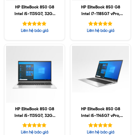
HP EliteBook 850 G8
HP EliteBook 850 G8
Intel i5-1135G7, 32GB
Intel i7-1185G7 vPro,
DDR4, 512GB SSD,
16GB, 512GB SSD, 15.6″
15.6″ FHD, Win10
FHD, Win10
Được xếp
Được xếp
Liên hệ báo giá
Liên hệ báo giá
hạng
hạng
5.00
5.00
5 sao
5 sao
HP EliteBook 850 G8
HP EliteBook 850 G8
Intel i5-1135G7, 32GB
Intel i5-1145G7 vPro,
DDR4, 256GB SSD,
64GB DDR4, 1TB SSD,
15.6″ FHD, Win10
15.6″ FHD, Win10
Được xếp
Được xếp
Liên hệ báo giá
Liên hệ báo giá