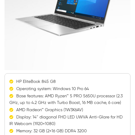
HP EliteBook 845 G8
Operating system: Windows 10 Pro 64
Base features: AMD Ryzen™ 5 PRO 5650U processor (2.3
GHz, up to 4.2 GHz with Turbo Boost, 16 MB cache, 6 core)
AMD Radeon™ Graphics (1W3K6AV)
Display: 14″ diagonal FHD LED UWVA Anti-Glare for HD
IR Webcam (1920×1080)
Memory: 32 GB (2×16 GB) DDR4 3200