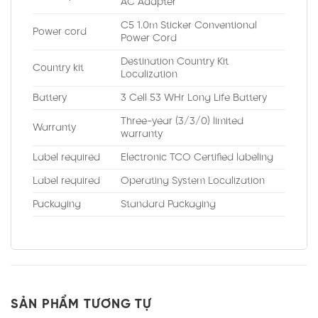
AC Adapter
C5 1.0m Sticker Conventional
Power cord
Power Cord
Destination Country Kit
Country kit
Localization
Battery
3 Cell 53 WHr Long Life Battery
Three-year (3/3/0) limited
Warranty
warranty
Label required
Electronic TCO Certified labeling
Label required
Operating System Localization
Packaging
Standard Packaging
SẢN PHẨM TƯƠNG TỰ