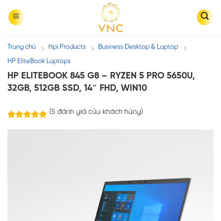
Skip
to
content
Trang chủ
Hpi Products
Business Desktop & Laptop
/
/
/
HP EliteBook Laptops
HP ELITEBOOK 845 G8 – RYZEN 5 PRO 5650U,
32GB, 512GB SSD, 14″ FHD, WIN10
(
5
đánh giá của khách hàng)
5
trên
5.00
5 dựa trên
đánh giá