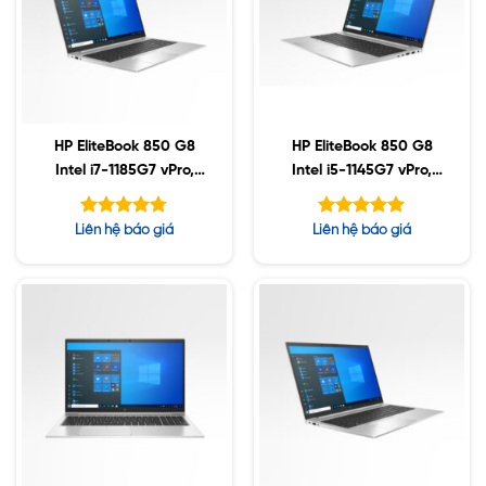
HP EliteBook 850 G8
HP EliteBook 850 G8
Intel i7-1185G7 vPro,
Intel i5-1145G7 vPro,
16GB, 256GB SSD,
64GB DDR4, 256GB
15.6″ FHD, Win10
SSD, 15.6″ FHD, Win10
Được xếp
Được xếp
Liên hệ báo giá
Liên hệ báo giá
(Sao chép)
hạng
hạng
4.78
5.00
5 sao
5 sao