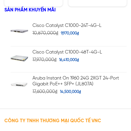
hạng
hạng
5.00
5.00
5 sao
5 sao
SẢN PHẨM KHUYẾN MÃI
Cisco Catalyst C1000-24T-4G-L
10,870,000
₫
9,970,000
₫
Cisco Catalyst C1000-48T-4G-L
17,970,000
₫
16,410,000
₫
Aruba Instant On 1960 24G 2XGT 24-Port
Gigabit PoE++ SFP+ (JL807A)
17,600,000
₫
14,500,000
₫
CÔNG TY TNHH THƯƠNG MẠI QUỐC TẾ VNC