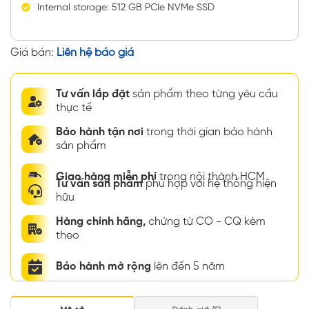
Internal storage: 512 GB PCIe NVMe SSD
Giá bán:
Liên hệ báo giá
Tư vấn lắp đặt
sản phẩm theo từng yêu cầu
thực tế
Bảo hành tận nơi
trong thời gian bảo hành
sản phẩm
Giao hàng miễn phí
trong nội thành HCM
Tư vấn sản phẩm
phù hợp với hệ thống hiện
hữu
Hàng chính hãng,
chứng từ CO - CQ kèm
theo
Bảo hành mở rộng
lên đến 5 năm