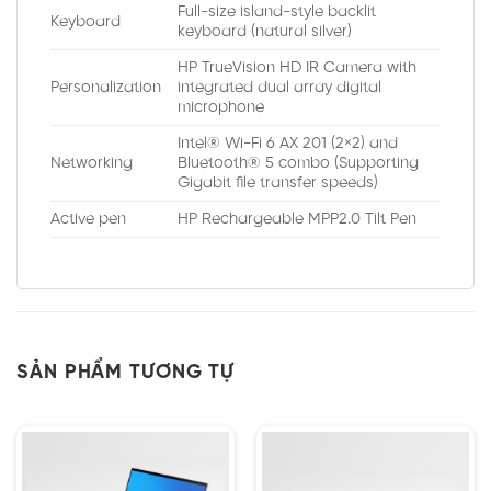
Full-size island-style backlit
Keyboard
keyboard (natural silver)
HP TrueVision HD IR Camera with
Personalization
integrated dual array digital
microphone
Intel® Wi-Fi 6 AX 201 (2×2) and
Networking
Bluetooth® 5 combo (Supporting
Gigabit file transfer speeds)
Active pen
HP Rechargeable MPP2.0 Tilt Pen
SẢN PHẨM TƯƠNG TỰ