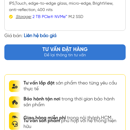
IPS,Touch, edge-to-edge glass, micro-edge, BrightView,
anti-reflection, 400 nits
Storage:
2 TB PCIe® NVMe™
M.2 SSD
Giá bán:
Liên hệ báo giá
TƯ VẤN ĐẶT HÀNG
Để lại thông tin tư vấn
Tư vấn lắp đặt
sản phẩm theo từng yêu cầu
thực tế
Bảo hành tận nơi
trong thời gian bảo hành
sản phẩm
Giao hàng miễn phí
trong nội thành HCM
Tư vấn sản phẩm
phù hợp với hệ thống hiện
hữu