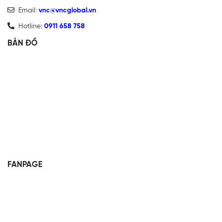
Email:
vnc@vncglobal.vn
Hotline:
0911 658 758
BẢN ĐỒ
FANPAGE