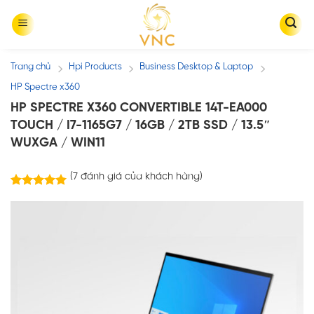
Skip
to
content
Trang chủ
Hpi Products
Business Desktop & Laptop
/
/
/
HP Spectre x360
HP SPECTRE X360 CONVERTIBLE 14T-EA000
TOUCH / I7-1165G7 / 16GB / 2TB SSD / 13.5″
WUXGA / WIN11
(
7
đánh giá của khách hàng)
7
trên
5.00
5 dựa trên
đánh giá