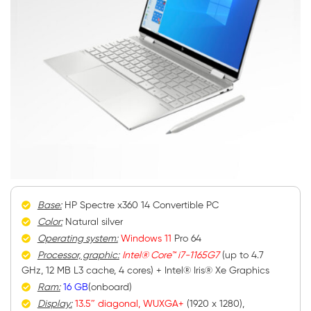
Base:
HP Spectre x360 14 Convertible PC
Color:
Natural silver
Operating system:
Windows 11
Pro 64
Processor, graphic:
Intel® Core™ i7-1165G7
(up to 4.7
GHz, 12 MB L3 cache, 4 cores) + Intel® Iris® Xe Graphics
Ram:
16 GB
(onboard)
Display:
13.5″ diagonal, WUXGA+
(1920 x 1280),