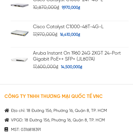
10,870,000
₫
9,970,000
₫
Cisco Catalyst C1000-48T-4G-L
17,970,000
₫
16,410,000
₫
Aruba Instant On 1960 24G 2XGT 24-Port
Gigabit PoE++ SFP+ (JL807A)
17,600,000
₫
14,500,000
₫
CÔNG TY TNHH THƯƠNG MẠI QUỐC TẾ VNC
Địa chỉ: 18 Đường 156, Phường 16, Quận 8, TP. HCM
VPGD: 18 Đường 156, Phường 16, Quận 8, TP. HCM
MST: 0316818391