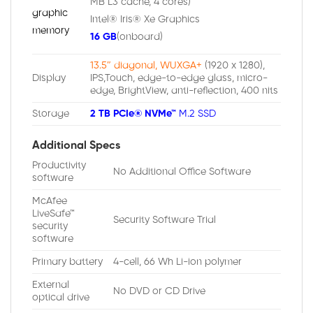
MB L3 cache, 4 cores)
graphic
Intel® Iris® Xe Graphics
memory
16 GB
(onboard)
13.5″ diagonal, WUXGA+
(1920 x 1280),
Display
IPS,Touch, edge-to-edge glass, micro-
edge, BrightView, anti-reflection, 400 nits
Storage
2 TB PCIe® NVMe™
M.2 SSD
Additional Specs
Productivity
No Additional Office Software
software
McAfee
LiveSafe™
Security Software Trial
security
software
Primary battery
4-cell, 66 Wh Li-ion polymer
External
No DVD or CD Drive
optical drive