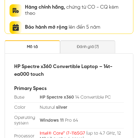
Hàng chính hãng,
chứng từ CO - CQ kèm
theo
Bảo hành mở rộng
lên đến 5 năm
Mô tả
Đánh giá (7)
HP Spectre x360 Convertible Laptop – 14t-
ea000 touch
Primary Specs
Base
HP Spectre x360
14 Convertible PC
Color
Natural
silver
Operating
Windows 11
Pro 64
system
Intel® Core™ i7-1165G7
(up to 4.7 GHz, 12
Processor