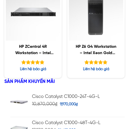
HP ZCentral 4R
HP Z6 G4 Workstation
Workstation – Intel
– Intel Xeon Gold
Xeon W-2223 / 64GB
6230R / 192GB ECC /
ECC/ 512GB SSD / 2 x
2TB SSD / 8TB SATA /
Được xếp
Được xếp
Liên hệ báo giá
Liên hệ báo giá
2TB SSD / Nvidia
Nvidia RTX 6000 24GB
hạng
hạng
4.86
5.00
P1000 4GB
5 sao
5 sao
SẢN PHẨM KHUYẾN MÃI
Cisco Catalyst C1000-24T-4G-L
10,870,000
₫
9,970,000
₫
Cisco Catalyst C1000-48T-4G-L