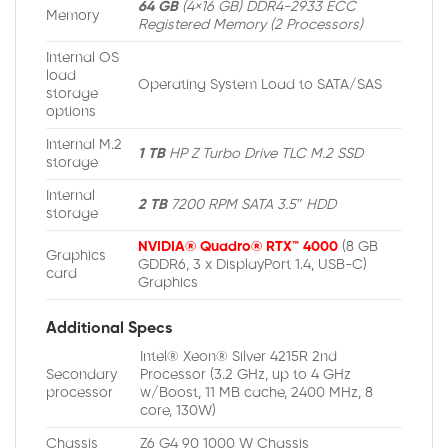
64 GB
(4×16 GB) DDR4-2933 ECC
Memory
Registered Memory (2 Processors)
Internal OS
load
Operating System Load to SATA/SAS
storage
options
Internal M.2
1 TB
HP Z Turbo Drive TLC M.2 SSD
storage
Internal
2 TB
7200 RPM SATA 3.5″ HDD
storage
NVIDIA® Quadro® RTX™ 4000
(8 GB
Graphics
GDDR6, 3 x DisplayPort 1.4, USB-C)
card
Graphics
Additional Specs
Intel® Xeon® Silver 4215R 2nd
Secondary
Processor (3.2 GHz, up to 4 GHz
processor
w/Boost, 11 MB cache, 2400 MHz, 8
core, 130W)
Chassis
Z6 G4 90 1000 W Chassis