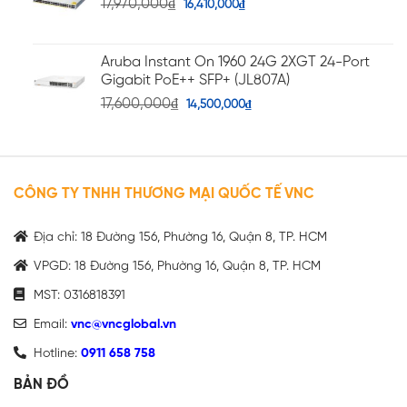
17,970,000
₫
16,410,000
₫
Aruba Instant On 1960 24G 2XGT 24-Port
Gigabit PoE++ SFP+ (JL807A)
17,600,000
₫
14,500,000
₫
CÔNG TY TNHH THƯƠNG MẠI QUỐC TẾ VNC
Địa chỉ: 18 Đường 156, Phường 16, Quận 8, TP. HCM
VPGD: 18 Đường 156, Phường 16, Quận 8, TP. HCM
MST: 0316818391
Email:
vnc@vncglobal.vn
Hotline:
0911 658 758
BẢN ĐỒ