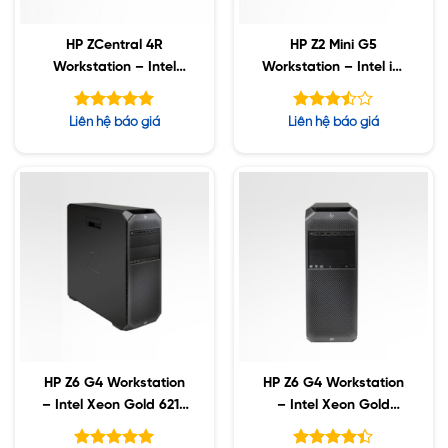
HP ZCentral 4R
HP Z2 Mini G5
Workstation – Intel
Workstation – Intel i7-
Xeon W-2223 / 256GB
10700 / 64GB / 256GB
ECC/ 512GB SSD / 2 x
SSD / 500GB HDD /
Được xếp
Được
Liên hệ báo giá
Liên hệ báo giá
2TB SSD / Nvidia
Nvidia T1000 4GB
hạng
xếp
5.00
hạng
P1000 4GB
5 sao
5
3.44
sao
HP Z6 G4 Workstation
HP Z6 G4 Workstation
– Intel Xeon Gold 6218
– Intel Xeon Gold
/ 128GB ECC / 2TB SSD
6230R / 192GB ECC /