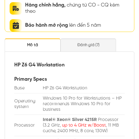
Hàng chính hãng,
chứng từ CO - CQ kèm
theo
Bảo hành mở rộng
lên đến 5 năm
Mô tả
Đánh giá (7)
HP Z6 G4 Workstation
Primary Specs
Base
HP Z6 G4 Workstation
Windows 10 Pro for Workstations – HP
Operating
recommends Windows 10 Pro for
system
business
Intel® Xeon® Silver 4215R
Processor
Processor
(3.2 GHz,
up to 4 GHz w/Boost
, 11 MB
cache, 2400 MHz, 8 core, 130W)