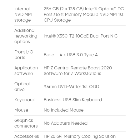
Internal
256 GB (2 x 128 GB) Intel® Optane™ DC
NVDIMM
Persistent Memory Module NVDIMM 1st
storage
CPU Storage
Additional
networking
Intel® X550-T2 10GbE Dual Port NIC
options
Front I/O
Base – 4 x USB 3.0 Type A
ports
Application
HP Z Central Remote Boost 2020
software
Software for Z Workstations
Optical
9.5mm DVD-Writer 1st ODD
drive
Keyboard
Business USB Slim Keyboard
Mouse
No Included Mouse
Graphics
No Adapters Needed
connectors
Accessories
HP Z6 G4 Memory Cooling Solution