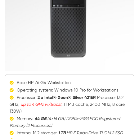
Base HP Z6 G4 Workstation
Operating system: Windows 10 Pro for Workstations
Processor:
2 x Intel® Xeon® Silver 4215R
Processor (3.2
GHz,
up to 4 GHz w/Boost
, 11 MB cache, 2400 MHz, 8 core,
130W)
Memory:
64 GB
(4×16 GB) DDR4-2933 ECC Registered
Memory (2 Processors)
Internal M.2 storage:
1 TB
HP Z Turbo Drive TLC M.2 SSD