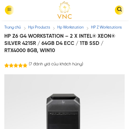
Skip
to
content
Trang chủ
Hpi Products
Hp Workstation
HP Z Workstations
/
/
/
HP Z6 G4 WORKSTATION – 2 X INTEL® XEON®
SILVER 4215R / 64GB D4 ECC / 1TB SSD /
RTX4000 8GB, WIN10
(
7
đánh giá của khách hàng)
7
trên
5.00
5 dựa trên
đánh giá