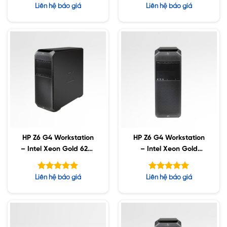
/ 8TB SATA / Nvidia
2TB SSD / 8TB SATA /
Được xếp
Được xếp
Liên hệ báo giá
Liên hệ báo giá
RTX 5000 16GB
Nvidia RTX 5000 16GB
hạng
hạng
5.00
4.40
5 sao
5 sao
HP Z6 G4 Workstation
HP Z6 G4 Workstation
– Intel Xeon Gold 6224
– Intel Xeon Gold
/ 256GB ECC / 2TB
6230R / 192GB ECC /
SSD / 8TB SATA /
2TB SSD / 8TB SATA /
Được xếp
Được xếp
Liên hệ báo giá
Liên hệ báo giá
Nvidia RTX 6000 24GB
Nvidia A6000 48GB
hạng
hạng
5.00
5.00
5 sao
5 sao