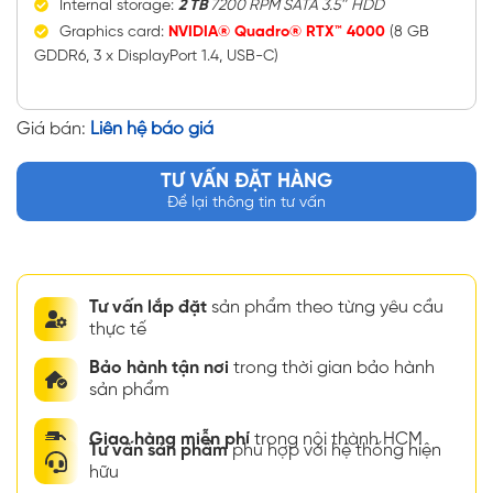
Internal storage:
2 TB
7200 RPM SATA 3.5″ HDD
Graphics card:
NVIDIA® Quadro® RTX™ 4000
(8 GB
GDDR6, 3 x DisplayPort 1.4, USB-C)
Giá bán:
Liên hệ báo giá
TƯ VẤN ĐẶT HÀNG
Để lại thông tin tư vấn
Tư vấn lắp đặt
sản phẩm theo từng yêu cầu
thực tế
Bảo hành tận nơi
trong thời gian bảo hành
sản phẩm
Giao hàng miễn phí
trong nội thành HCM
Tư vấn sản phẩm
phù hợp với hệ thống hiện
hữu