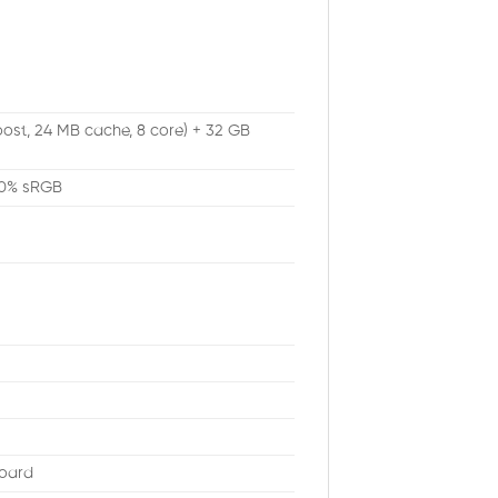
oost, 24 MB cache, 8 core) + 32 GB
100% sRGB
board