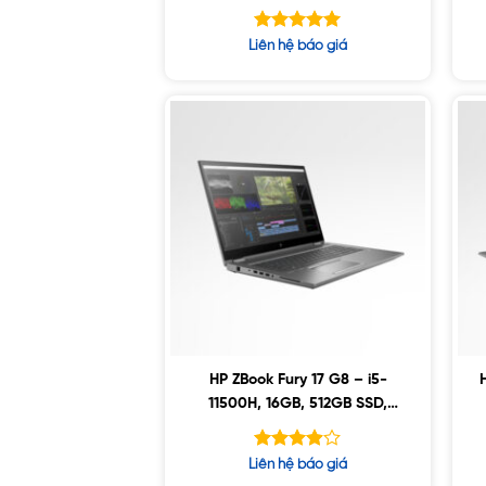
32GB, 512GB SSD, Nvidia
T1200, 15.6 FHD
Được xếp
Liên hệ báo giá
hạng
5.00
5 sao
HP ZBook Fury 17 G8 – i5-
11500H, 16GB, 512GB SSD,
Nvidia A2000 4GB, 17.3″ UHD,
Win10
Được
Liên hệ báo giá
xếp hạng