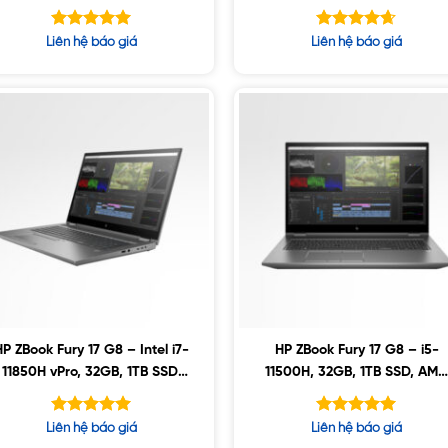
W6600M 8GB, 17.3″ UHD,
Nvidia A2000 4GB, 17.3″ UHD
Win10
Win10
Được xếp
Được xếp
Liên hệ báo giá
Liên hệ báo giá
hạng
hạng
5.00
4.63
5 sao
5 sao
HP ZBook Fury 17 G8 – Intel i7-
HP ZBook Fury 17 G8 – i5-
11850H vPro, 32GB, 1TB SSD,
11500H, 32GB, 1TB SSD, AMD
Nvidia A4000 8GB, 17.3″ UHD,
W6600M 8GB, 17.3″ UHD,
Win10
Win10
Được xếp
Được xếp
Liên hệ báo giá
Liên hệ báo giá
hạng
hạng
5.00
5.00