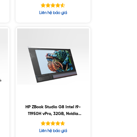
,
A2000 4GB, 17.3″ UHD, Win10
Được xếp
Liên hệ báo giá
hạng
4.50
5 sao
HP ZBook Studio G8 Intel i9-
11950H vPro, 32GB, Nvidia
A3000 6GB, 1TB SSD, 15.6″
FHD, Win10
Được xếp
Liên hệ báo giá
hạng
4.63