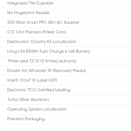
Integrated Tile Capable
No Fingerprint Reader
200 Watt Smart PFC Slim AC Adapter
C13 1.0m Premium Power Cord
Destination Country Kit Localization
Long Life 83Whr Fast Charge 6 cell Battery
Three-year (3/3/0) limited warranty
Drivers for Windows 10 (Recovery Media)
Intel® Core™ i9 Label (G11)
Electronic TCO Certified labeling
Turbo Silver Aluminum
Operating System Localization
Premium Packaging