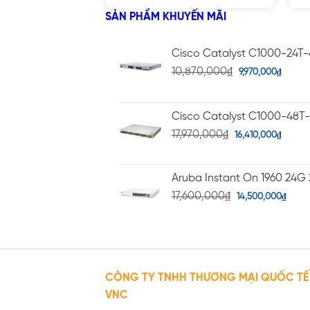
5
3.92
SẢN PHẨM KHUYẾN MÃI
sao
Cisco Catalyst C1000-24T
10,870,000
₫
9,970,000
₫
Cisco Catalyst C1000-48T
17,970,000
₫
16,410,000
₫
Aruba Instant On 1960 24G 
17,600,000
₫
14,500,000
₫
CÔNG TY TNHH THƯƠNG MẠI QUỐC TẾ
VNC