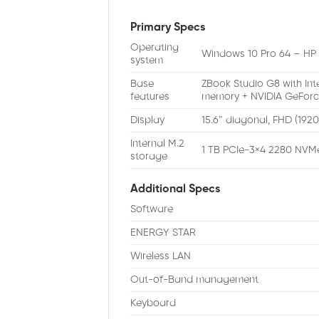
Primary Specs
Operating
Windows 10 Pro 64 – HP
system
Base
ZBook Studio G8 with Int
features
memory + NVIDIA GeForc
Display
15.6″ diagonal, FHD (1920
Internal M.2
1 TB PCIe-3×4 2280 NVM
storage
Additional Specs
Software
ENERGY STAR
Wireless LAN
Out-of-Band management
Keyboard