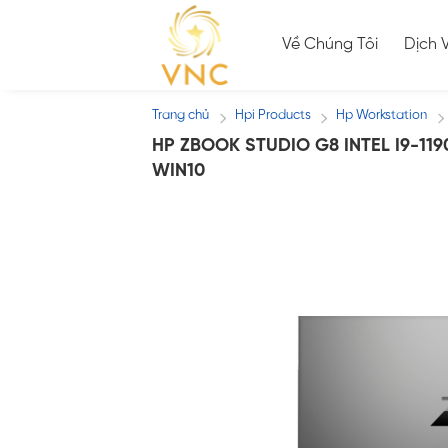
Skip
to
Về Chúng Tôi
Dịch 
content
Trang chủ
Hpi Products
Hp Workstation
/
/
/
HP ZBOOK STUDIO G8 INTEL I9-1190
WIN10