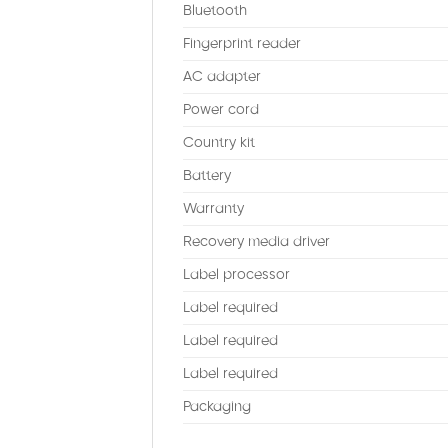
Bluetooth
Fingerprint reader
AC adapter
Power cord
Country kit
Battery
Warranty
Recovery media driver
Label processor
Label required
Label required
Label required
Packaging