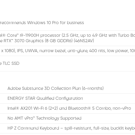
 recommends Windows 10 Pro for business
el® Core™ i9-11900H processor (2.5 GHz, up to 4.9 GHz with Turbo B
e RTX™ 3070 Graphics (8 GB GDDR6) (46N52AV)
 x 1080), IPS, UWVA, narrow bezel, anti-glare, 400 nits, low power, 
e TLC SSD
Adobe Substance 3D Collection Plan (6-months)
ENERGY STAR Qualified Configuration
Intel® AX201 Wi-Fi 6 (2×2) and Bluetooth® 5 Combo, non-vPro
No AMT vPro™ Technology Supported
HP Z Command Keyboard – spill-resistant, full-size, backlit key