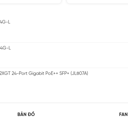
5 sao
5 sao
-4G-L
-4G-L
2XGT 24-Port Gigabit PoE++ SFP+ (JL807A)
BẢN ĐỒ
FAN