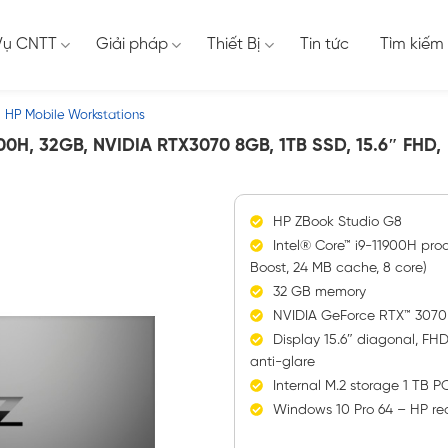
Vụ CNTT
Giải pháp
Thiết Bị
Tin tức
Tìm kiếm
HP Mobile Workstations
0H, 32GB, NVIDIA RTX3070 8GB, 1TB SSD, 15.6″ FHD,
HP ZBook Studio G8
Intel® Core™ i9-11900H proc
Boost, 24 MB cache, 8 core)
32 GB memory
NVIDIA GeForce RTX™ 3070
Display 15.6″ diagonal, FHD
anti-glare
Internal M.2 storage 1 TB
Windows 10 Pro 64 – HP re