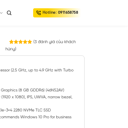
Hotline:
0911658758
(
3
đánh giá của khách
3
trên
hàng)
5.00
5 dựa trên
đánh giá
essor (2.5 GHz, up to 4.9 GHz with Turbo
 Graphics (8 GB GDDR6) (46N52AV)
 (1920 x 1080), IPS, UWVA, narrow bezel,
 PCIe-3×4 2280 NVMe TLC SSD
commends Windows 10 Pro for business