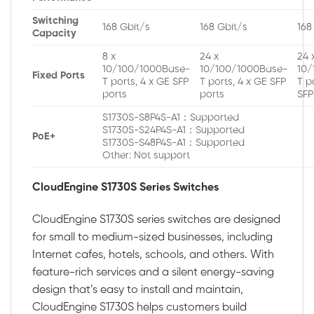
Switching
168 Gbit/s
168 Gbit/s
168
Capacity
8 x
24 x
24 
10/100/1000Base-
10/100/1000Base-
10/
Fixed Ports
T ports, 4 x GE SFP
T ports, 4 x GE SFP
T p
ports
ports
SFP
S1730S-S8P4S-A1：Supported
S1730S-S24P4S-A1：Supported
PoE+
S1730S-S48P4S-A1：Supported
Other: Not support
CloudEngine S1730S Series Switches
CloudEngine S1730S series switches are designed
for small to medium-sized businesses, including
Internet cafes, hotels, schools, and others. With
feature-rich services and a silent energy-saving
design that’s easy to install and maintain,
CloudEngine S1730S helps customers build