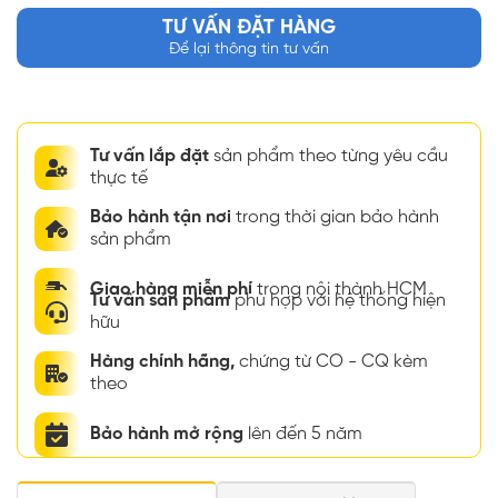
TƯ VẤN ĐẶT HÀNG
Để lại thông tin tư vấn
Tư vấn lắp đặt
sản phẩm theo từng yêu cầu
thực tế
Bảo hành tận nơi
trong thời gian bảo hành
sản phẩm
Giao hàng miễn phí
trong nội thành HCM
Tư vấn sản phẩm
phù hợp với hệ thống hiện
hữu
Hàng chính hãng,
chứng từ CO - CQ kèm
theo
Bảo hành mở rộng
lên đến 5 năm