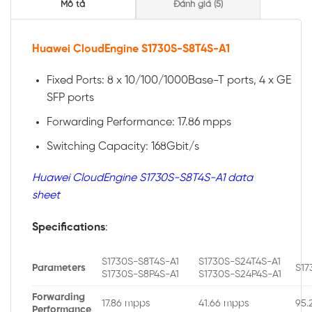
Mô tả
Đánh giá (5)
Huawei CloudEngine S1730S-S8T4S-A1
Fixed Ports: 8 x 10/100/1000Base-T ports, 4 x GE
SFP ports
Forwarding Performance: 17.86 mpps
Switching Capacity: 168Gbit/s
Huawei CloudEngine S1730S-S8T4S-A1 data
sheet
Specifications
:
S1730S-S8T4S-A1
S1730S-S24T4S-A1
Parameters
S17
S1730S-S8P4S-A1
S1730S-S24P4S-A1
Forwarding
17.86 mpps
41.66 mpps
95.
Performance