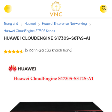
Skip
to
content
Trang chủ
Huawei
Huawei Enterprise Networking
/
/
/
Huawei CloudEngine S1730S Series
HUAWEI CLOUDENGINE S1730S-S8T4S-A1
(
5
đánh giá của khách hàng)
5
trên
4.60
5 dựa trên
đánh giá