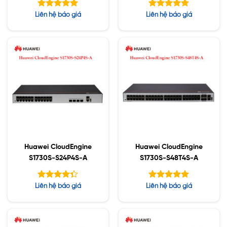
Được xếp
Được xếp
Liên hệ báo giá
Liên hệ báo giá
hạng
hạng
5.00
5.00
5 sao
5 sao
Huawei CloudEngine
Huawei CloudEngine
S1730S-S24P4S-A
S1730S-S48T4S-A
Được xếp
Được xếp
Liên hệ báo giá
Liên hệ báo giá
hạng
hạng
4.33
5.00
5 sao
5 sao