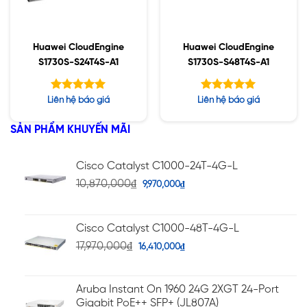
Huawei CloudEngine
Huawei CloudEngine
S1730S-S24T4S-A1
S1730S-S48T4S-A1
Được xếp
Được xếp
Liên hệ báo giá
Liên hệ báo giá
hạng
hạng
5.00
5.00
5 sao
5 sao
SẢN PHẨM KHUYẾN MÃI
Cisco Catalyst C1000-24T-4G-L
10,870,000
₫
9,970,000
₫
Cisco Catalyst C1000-48T-4G-L
17,970,000
₫
16,410,000
₫
Aruba Instant On 1960 24G 2XGT 24-Port
Gigabit PoE++ SFP+ (JL807A)