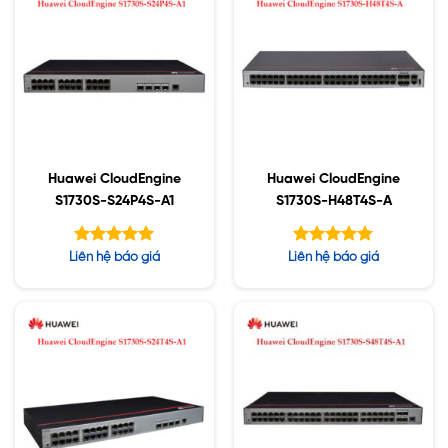
Huawei CloudEngine
Huawei CloudEngine
S1730S-S24P4S-A1
S1730S-H48T4S-A
Được xếp
Được xếp
Liên hệ báo giá
Liên hệ báo giá
hạng
hạng
5.00
5.00
5 sao
5 sao