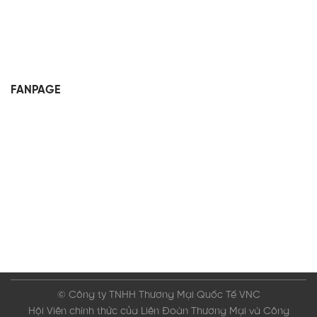
FANPAGE
© Công ty TNHH Thương Mại Quốc Tế VNC
Hội Viên chính thức của Liên Đoàn Thương Mại và Công