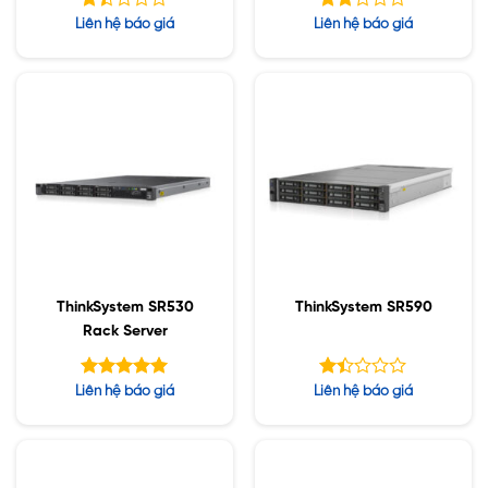
Được
Được
Liên hệ báo giá
Liên hệ báo giá
xếp
xếp
hạng
hạng
1.44
1.98
5
5
sao
sao
ThinkSystem SR530
ThinkSystem SR590
Rack Server
Được xếp
Được
Liên hệ báo giá
Liên hệ báo giá
hạng
xếp
5.00
hạng
5 sao
1.44
5
sao