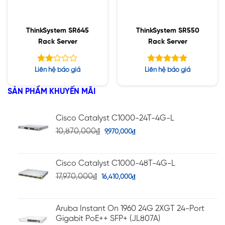
ThinkSystem SR645
ThinkSystem SR550
Rack Server
Rack Server
Được
Được xếp
Liên hệ báo giá
Liên hệ báo giá
xếp
hạng
5.00
hạng
5 sao
SẢN PHẨM KHUYẾN MÃI
2.01
5
sao
Cisco Catalyst C1000-24T-4G-L
10,870,000
₫
9,970,000
₫
Cisco Catalyst C1000-48T-4G-L
17,970,000
₫
16,410,000
₫
Aruba Instant On 1960 24G 2XGT 24-Port
Gigabit PoE++ SFP+ (JL807A)