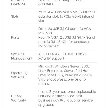
Network
OCP 3.0 mezz adapter, PCIe
Interface
adapters
3x PCIe 4.0 x16 rear slots, 1x OCP 3.0
Slots
adapter slot, 1x PCIe 4.0 x8 internal
slot
Front: 2x USB 3.1 G1 ports, 1x VGA
(optional)
Ports
Rear: 1x VGA, 2x USB 3.1 G1, 1x Serial
port; 1x RJ-45 1Gb for dedicated
management
Systems
ASPEED AST2500 BMC, Partial
Management
XClarity support
Microsoft Windows Server, SUSE
Linux Enterprise Server, Red Hat
Operating
Enterprise Linux, VMware vSphere.
Systems
Visit
lenovopress.com/osig
for
details.
1- and 3-year customer replaceable
Limited
unit and onsite service, next
Warranty
business day 9×5, optional service
upgrades