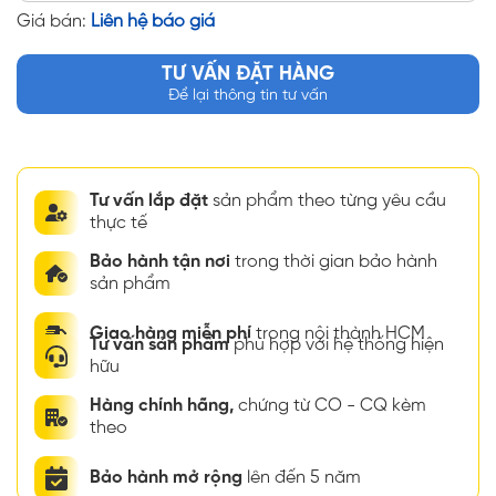
Giá bán:
Liên hệ báo giá
TƯ VẤN ĐẶT HÀNG
Để lại thông tin tư vấn
Tư vấn lắp đặt
sản phẩm theo từng yêu cầu
thực tế
Bảo hành tận nơi
trong thời gian bảo hành
sản phẩm
Giao hàng miễn phí
trong nội thành HCM
Tư vấn sản phẩm
phù hợp với hệ thống hiện
hữu
Hàng chính hãng,
chứng từ CO - CQ kèm
theo
Bảo hành mở rộng
lên đến 5 năm