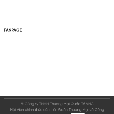
FANPAGE
© Công ty TNHH Thương Mại Quốc Tế VNC
Hội Viên chính thức của Liên Đoàn Thương Mại và Công