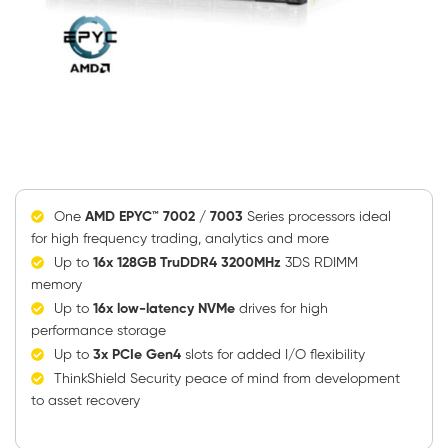
One
AMD EPYC™ 7002 / 7003
Series processors ideal
for high frequency trading, analytics and more
Up to
16x 128GB TruDDR4 3200MHz
3DS RDIMM
memory
Up to
16x low-latency NVMe
drives for high
performance storage
Up to
3x PCIe Gen4
slots for added I/O flexibility
ThinkShield Security peace of mind from development
to asset recovery