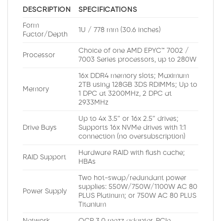
DESCRIPTION
SPECIFICATIONS
Form
1U / 778 mm (30.6 inches)
Factor/Depth
Choice of one AMD EPYC™ 7002 /
Processor
7003 Series processors, up to 280W
16x DDR4 memory slots; Maximum
2TB using 128GB 3DS RDIMMs; Up to
Memory
1 DPC at 3200MHz, 2 DPC at
2933MHz
Up to 4x 3.5″ or 16x 2.5″ drives;
Drive Bays
Supports 16x NVMe drives with 1:1
connection (no oversubscription)
Hardware RAID with flash cache;
RAID Support
HBAs
Two hot-swap/redundant power
supplies: 550W/750W/1100W AC 80
Power Supply
PLUS Platinum; or 750W AC 80 PLUS
Titanium