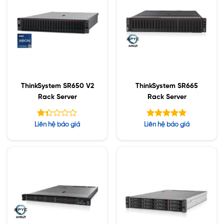
ThinkSystem SR650 V2
ThinkSystem SR665
Rack Server
Rack Server
Được
Được xếp
Liên hệ báo giá
Liên hệ báo giá
xếp
hạng
5.00
hạng
5 sao
1.33
5
sao