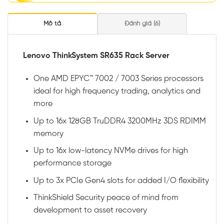
Mô tả
Đánh giá (6)
Lenovo ThinkSystem SR635 Rack Server
One AMD EPYC™ 7002 / 7003 Series processors
ideal for high frequency trading, analytics and
more
Up to 16x 128GB TruDDR4 3200MHz 3DS RDIMM
memory
Up to 16x low-latency NVMe drives for high
performance storage
Up to 3x PCIe Gen4 slots for added I/O flexibility
ThinkShield Security peace of mind from
development to asset recovery