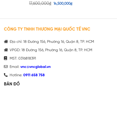
17,600,000
₫
14,500,000
₫
CÔNG TY TNHH THƯƠNG MẠI QUỐC TẾ VNC
Địa chỉ: 18 Đường 156, Phường 16, Quận 8, TP. HCM
VPGD: 18 Đường 156, Phường 16, Quận 8, TP. HCM
MST: 0316818391
Email:
vnc@vncglobal.vn
Hotline:
0911 658 758
BẢN ĐỒ