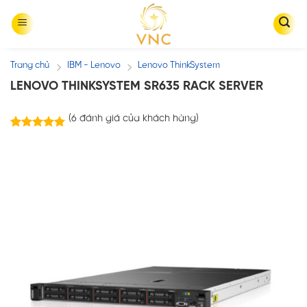
Skip
to
content
Trang chủ
IBM - Lenovo
Lenovo ThinkSystem
/
/
LENOVO THINKSYSTEM SR635 RACK SERVER
(
6
đánh giá của khách hàng)
6
trên
5.00
5 dựa trên
đánh giá