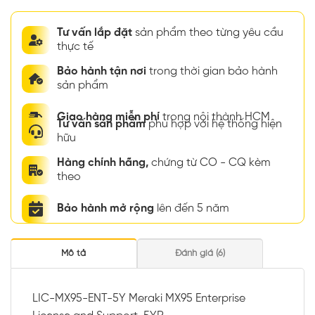
Tư vấn lắp đặt
sản phẩm theo từng yêu cầu
thực tế
Bảo hành tận nơi
trong thời gian bảo hành
sản phẩm
Giao hàng miễn phí
trong nội thành HCM
Tư vấn sản phẩm
phù hợp với hệ thống hiện
hữu
Hàng chính hãng,
chứng từ CO - CQ kèm
theo
Bảo hành mở rộng
lên đến 5 năm
Mô tả
Đánh giá (6)
LIC-MX95-ENT-5Y Meraki MX95 Enterprise