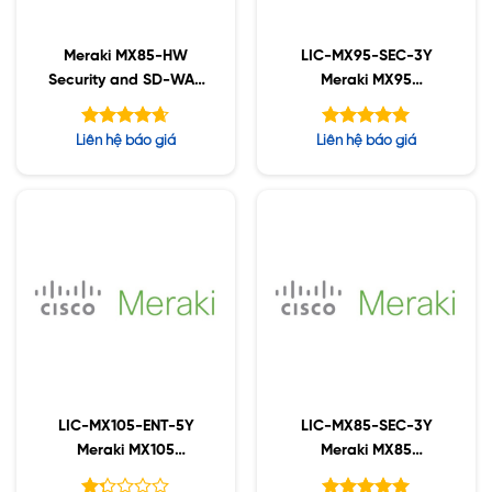
Meraki MX85-HW
LIC-MX95-SEC-3Y
Security and SD-WAN
Meraki MX95
Appliance
Advanced Security
License and Support,
Được xếp
Được xếp
Liên hệ báo giá
Liên hệ báo giá
3YR
hạng
hạng
4.63
5.00
5 sao
5 sao
LIC-MX105-ENT-5Y
LIC-MX85-SEC-3Y
Meraki MX105
Meraki MX85
Enterprise License and
Advanced Security