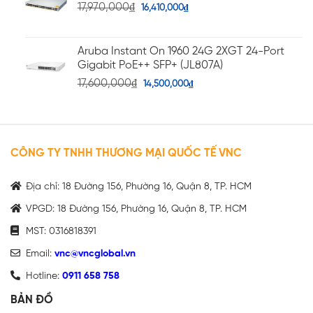
17,970,000
₫
16,410,000
₫
Aruba Instant On 1960 24G 2XGT 24-Port
Gigabit PoE++ SFP+ (JL807A)
17,600,000
₫
14,500,000
₫
CÔNG TY TNHH THƯƠNG MẠI QUỐC TẾ VNC
Địa chỉ: 18 Đường 156, Phường 16, Quận 8, TP. HCM
VPGD: 18 Đường 156, Phường 16, Quận 8, TP. HCM
MST: 0316818391
Email:
vnc@vncglobal.vn
Hotline:
0911 658 758
BẢN ĐỒ