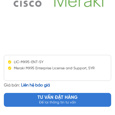
LIC-MX95-ENT-5Y
Meraki MX95 Enterprise License and Support, 5YR
Giá bán:
Liên hệ báo giá
TƯ VẤN ĐẶT HÀNG
Để lại thông tin tư vấn