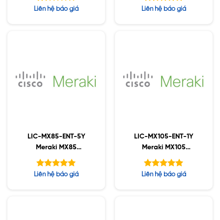
Support, 5YR
License and Support,
Được
Được xếp
Liên hệ báo giá
Liên hệ báo giá
3YR
xếp
hạng
5.00
hạng
5 sao
1.27
5
sao
LIC-MX85-ENT-5Y
LIC-MX105-ENT-1Y
Meraki MX85
Meraki MX105
Enterprise License and
Enterprise License and
Support, 5YR
Support, 1YR
Được xếp
Được xếp
Liên hệ báo giá
Liên hệ báo giá
hạng
hạng
5.00
5.00
5 sao
5 sao