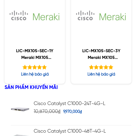
LIC-MX105-SEC-1Y
LIC-MX105-SEC-3Y
Meraki MX105
Meraki MX105
Advanced Security
Advanced Security
License and Support,
License and Support,
Được xếp
Được xếp
Liên hệ báo giá
Liên hệ báo giá
1YR
3YR
hạng
hạng
5.00
5.00
5 sao
5 sao
SẢN PHẨM KHUYẾN MÃI
Cisco Catalyst C1000-24T-4G-L
10,870,000
₫
9,970,000
₫
Cisco Catalyst C1000-48T-4G-L