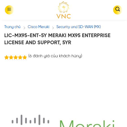
Skip
to
content
Trang chủ
Cisco Meraki
Security and SD-WAN (MX)
/
/
LIC-MX95-ENT-5Y MERAKI MX95 ENTERPRISE
LICENSE AND SUPPORT, 5YR
(
6
đánh giá của khách hàng)
6
trên
5.00
5 dựa trên
đánh giá