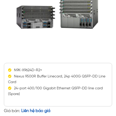
N9K-X9624D-R2=
Nexus 9500R Buffer Linecard, 24p 400G QSFP-DD Line
Card
24-port 400/100 Gigabit Ethernet QSFP-DD line card
(Spare)
Giá bán:
Liên hệ báo giá