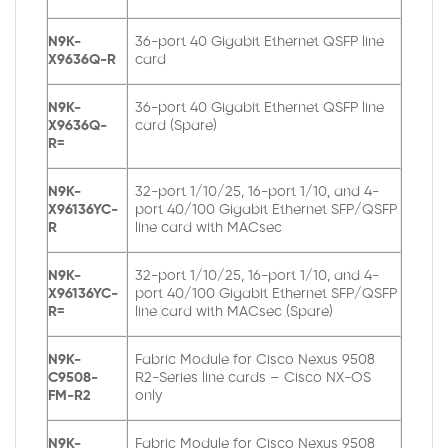
N9K-
36-port 40 Gigabit Ethernet QSFP line
X9636Q-R
card
N9K-
36-port 40 Gigabit Ethernet QSFP line
X9636Q-
card (Spare)
R=
N9K-
32-port 1/10/25, 16-port 1/10, and 4-
X96136YC-
port 40/100 Gigabit Ethernet SFP/QSFP
R
line card with MACsec
N9K-
32-port 1/10/25, 16-port 1/10, and 4-
X96136YC-
port 40/100 Gigabit Ethernet SFP/QSFP
R=
line card with MACsec (Spare)
N9K-
Fabric Module for Cisco Nexus 9508
C9508-
R2-Series line cards – Cisco NX-OS
FM-R2
only
N9K-
Fabric Module for Cisco Nexus 9508