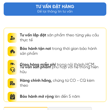
TƯ VẤN ĐẶT HÀNG
Để lại thông tin tư vấn
Tư vấn lắp đặt
sản phẩm theo từng yêu cầu
thực tế
Bảo hành tận nơi
trong thời gian bảo hành
sản phẩm
Giao hàng miễn phí
trong nội thành HCM
Tư vấn sản phẩm
phù hợp với hệ thống hiện
hữu
Hàng chính hãng,
chứng từ CO - CQ kèm
theo
Bảo hành mở rộng
lên đến 5 năm