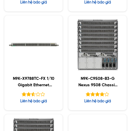
Được xếp
Được xếp
Liên hệ báo giá
Liên hệ báo giá
hạng
hạng
4.80
5.00
5 sao
5 sao
N9K-X9788TC-FX 1/10
N9K-C9508-B3-G
Gigabit Ethernet
Nexus 9508 Chassis
BaseT Access-Layer
Bundle (1 Sup, 2 SC, 4
PS, 4 FM-G, 3 Fan)
Được
Được
Liên hệ báo giá
Liên hệ báo giá
xếp
xếp hạng
hạng
5
4.08
2.52
sao
5 sao