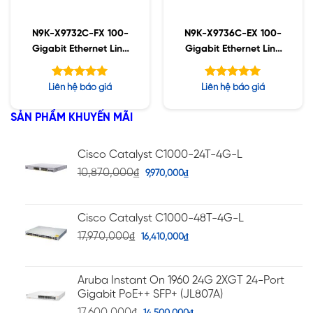
N9K-X9732C-FX 100-
N9K-X9736C-EX 100-
Gigabit Ethernet Line
Gigabit Ethernet Line
Card
Card
Được xếp
Được xếp
Liên hệ báo giá
Liên hệ báo giá
hạng
hạng
5.00
5.00
5 sao
5 sao
SẢN PHẨM KHUYẾN MÃI
Cisco Catalyst C1000-24T-4G-L
10,870,000
₫
9,970,000
₫
Cisco Catalyst C1000-48T-4G-L
17,970,000
₫
16,410,000
₫
Aruba Instant On 1960 24G 2XGT 24-Port
Gigabit PoE++ SFP+ (JL807A)
17,600,000
₫