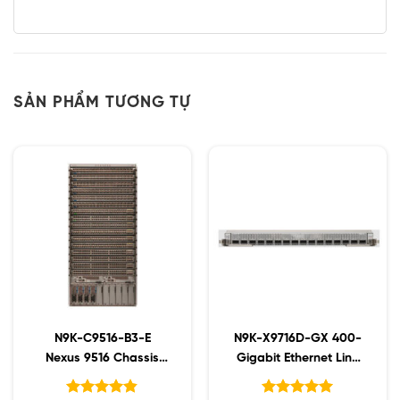
SẢN PHẨM TƯƠNG TỰ
N9K-C9516-B3-E
N9K-X9716D-GX 400-
Nexus 9516 Chassis
Gigabit Ethernet Line
Bundle with 1Sup, 3 PS,
Card
2SC, 4 FM-E, 3Fan