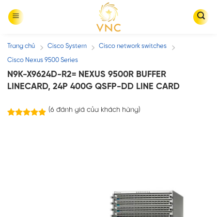
Skip
to
content
Trang chủ
Cisco System
Cisco network switches
/
/
/
Cisco Nexus 9500 Series
N9K-X9624D-R2= NEXUS 9500R BUFFER
LINECARD, 24P 400G QSFP-DD LINE CARD
(
6
đánh giá của khách hàng)
6
trên
5.00
5 dựa trên
đánh giá