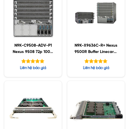
N9K-C9508-ADV-P1
N9K-X9636C-R= Nexus
Nexus 9508 72p 100G
9500R Buffer Linecard,
Bundle
36p 100G QSFP28
Được xếp
Được xếp
Liên hệ báo giá
Liên hệ báo giá
hạng
hạng
5.00
5.00
5 sao
5 sao