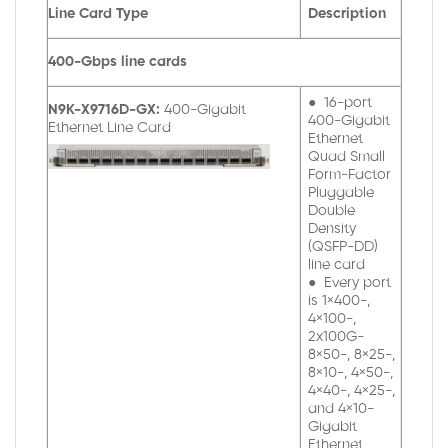
Line Card Type
Description
400-Gbps line cards
● 16-port
N9K-X9716D-GX:
400-Gigabit
400-Gigabit
Ethernet Line Card
Ethernet
Quad Small
Form-Factor
Pluggable
Double
Density
(QSFP-DD)
line card
● Every port
is 1×400-,
4×100-,
2x100G-
8×50-, 8×25-,
8×10-, 4×50-,
4×40-, 4×25-,
and 4×10-
Gigabit
Ethernet