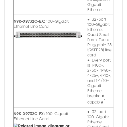
Gigabit
Ethernet
● 32-port
N9K-X9732C-EX:
100-Gigabit
100-Gigabit
Ethernet Line Card
Ethernet
Quad Small
Form-Factor
Pluggable 28
(QSFP28) line
card
● Every port
is 1×100-,
2×50-, 1×40-,
4×25-, 4×10-,
and 1×1/10-
Gigabit
Ethernet
breakout
*
capable
● 32-port
N9K-X9732C-FX:
100-Gigabit
100-Gigabit
Ethernet Line Card
Ethernet