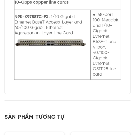
10-Gbps copper line cards
● 48-port
N9K-X9788TC-FX:
1/10 Gigabit
100-Megabit
Ethernet BaseT Access-Layer and
and 1/10-
40/100 Gigabit Ethernet
Gigabit
Aggregation-Layer Line Card
Ethernet
BASE-T and
4-port
40/100-
Gigabit
Ethernet
QSFP28 line
card
SẢN PHẨM TƯƠNG TỰ