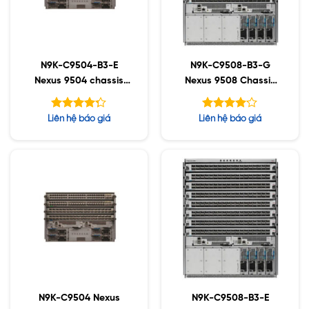
N9K-C9504-B3-E
N9K-C9508-B3-G
Nexus 9504 chassis
Nexus 9508 Chassis
bundle with 1Sup, 3PS,
Bundle (1 Sup, 2 SC, 4
2SC, 4 FM-E, 3Fan
PS, 4 FM-G, 3 Fan)
Được xếp
Được
Liên hệ báo giá
Liên hệ báo giá
hạng
xếp hạng
5
5
4.25
4.08
sao
sao
N9K-C9504 Nexus
N9K-C9508-B3-E