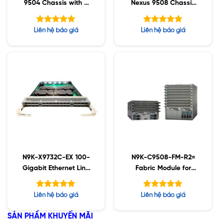
9504 Chassis with 4
Nexus 9508 Chassis
linecard slots
Bundle with 1Sup, 3 PS,
2SC, 4 FM-E, 3Fan
Được xếp
Được xếp
Liên hệ báo giá
Liên hệ báo giá
hạng
hạng
5.00
5.00
5 sao
5 sao
N9K-X9732C-EX 100-
N9K-C9508-FM-R2=
Gigabit Ethernet Line
Fabric Module for
Card
400G in N9508R with
buffer support
Được xếp
Được xếp
Liên hệ báo giá
Liên hệ báo giá
hạng
hạng
5.00
5.00
5 sao
5 sao
SẢN PHẨM KHUYẾN MÃI