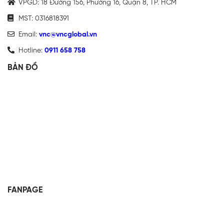
VPGD: 18 Đường 156, Phường 16, Quận 8, TP. HCM
MST: 0316818391
Email:
vnc@vncglobal.vn
Hotline:
0911 658 758
BẢN ĐỒ
FANPAGE