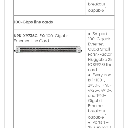
breakout
*
capable
100-Gbps line cards
● 36-port
N9K-X9736C-FX:
100-Gigabit
100-Gigabit
Ethernet Line Card
Ethernet
Quad Small
Form-Factor
Pluggable 28
(QSFP28) line
card
● Every port
is 1×100-,
2×50-, 1×40-,
4×25-, 4×10-,
and 1×10-
Gigabit
Ethernet
breakout
*
capable
● Ports 1 –
28 support 1