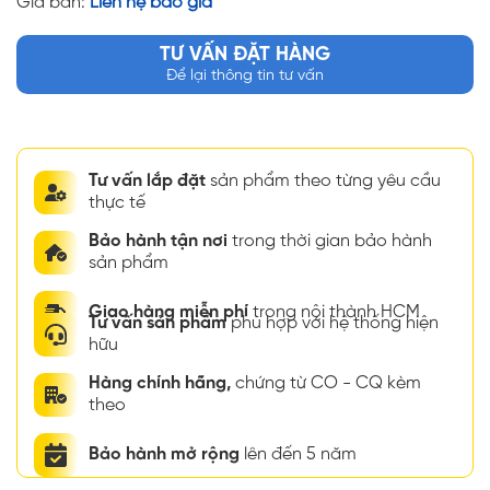
Giá bán:
Liên hệ báo giá
TƯ VẤN ĐẶT HÀNG
Để lại thông tin tư vấn
Tư vấn lắp đặt
sản phẩm theo từng yêu cầu
thực tế
Bảo hành tận nơi
trong thời gian bảo hành
sản phẩm
Giao hàng miễn phí
trong nội thành HCM
Tư vấn sản phẩm
phù hợp với hệ thống hiện
hữu
Hàng chính hãng,
chứng từ CO - CQ kèm
theo
Bảo hành mở rộng
lên đến 5 năm