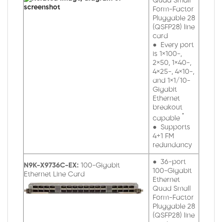
Quad Small
Form-Factor
Pluggable 28
(QSFP28) line
card
● Every port
is 1×100-,
2×50, 1×40-,
4×25-, 4×10-,
and 1×1/10-
Gigabit
Ethernet
breakout
*
capable
● Supports
4+1 FM
redundancy
● 36-port
N9K-X9736C-EX:
100-Gigabit
100-Gigabit
Ethernet Line Card
Ethernet
Quad Small
Form-Factor
Pluggable 28
(QSFP28) line