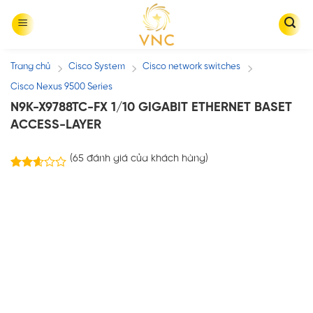
Skip
to
content
Trang chủ
Cisco System
Cisco network switches
/
/
/
Cisco Nexus 9500 Series
N9K-X9788TC-FX 1/10 GIGABIT ETHERNET BASET
ACCESS-LAYER
(
65
đánh giá của khách hàng)
65
2.57
trên 5
dựa
trên
đánh
giá