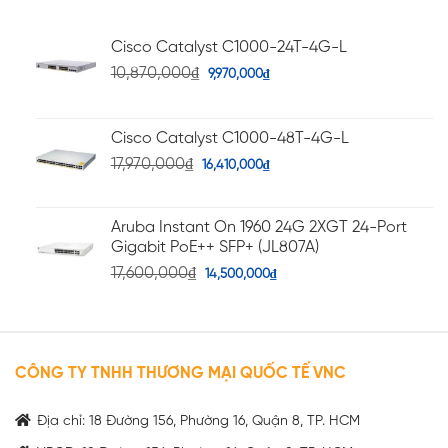
Cisco Catalyst C1000-24T-4G-L
10,870,000
₫
9,970,000
₫
Cisco Catalyst C1000-48T-4G-L
17,970,000
₫
16,410,000
₫
Aruba Instant On 1960 24G 2XGT 24-Port
Gigabit PoE++ SFP+ (JL807A)
17,600,000
₫
14,500,000
₫
CÔNG TY TNHH THƯƠNG MẠI QUỐC TẾ VNC
Địa chỉ: 18 Đường 156, Phường 16, Quận 8, TP. HCM