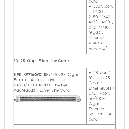
card
● Every port
is 1×100-,
2×50-, 1×40-,
4×25-, 4×10-,
and 1×1/10-
Gigabit
Ethernet
breakout
*
capable
10/25-Gbps Fiber Line Cards
● 48-port 1-,
N9K-X97160YC-EX:
1/10/25-Gigabit
10-, and 25-
Ethernet Access-Layer and
Gigabit
10/40/100-Gigabit Ethernet
Ethernet SFP+
Aggregation-Layer Line Card
and 4-port
40/100-
Gigabit
Ethernet
QSFP28 line
card