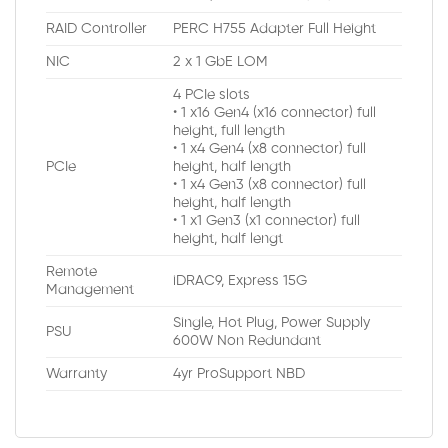
RAID Controller
PERC H755 Adapter Full Height
NIC
2 x 1 GbE LOM
4 PCIe slots
• 1 x16 Gen4 (x16 connector) full
height, full length
• 1 x4 Gen4 (x8 connector) full
PCIe
height, half length
• 1 x4 Gen3 (x8 connector) full
height, half length
• 1 x1 Gen3 (x1 connector) full
height, half lengt
Remote
iDRAC9, Express 15G
Management
Single, Hot Plug, Power Supply
PSU
600W Non Redundant
Warranty
4yr ProSupport NBD