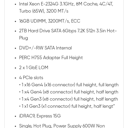
Intel Xeon E-2324G 3.1GHz, 8M Cache, 4C/4T,
Turbo (65W), 3200 MT/s
16GB UDIMM, 3200MT/s, ECC
2TB Hard Drive SATA 6Gbps 7.2K 512n 3.5in Hot-
Plug
DVD+/-RW SATA Internal
PERC H755 Adapter Full Height
2 x 1 GbE LOM
4 PCIe slots
• 1 x16 Gen4 (x16 connector) full height, full length
• 1 x4 Gen4 (x8 connector) full height, half length
• 1 x4 Gen3 (x8 connector) full height, half length
• 1 x1 Gen3 (x1 connector) full height, half lengt”
iDRAC9, Express 15G
Single, Hot Plug, Power Supply 600W Non