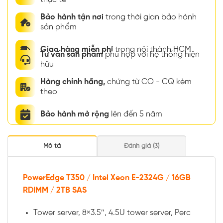
Bảo hành tận nơi
trong thời gian bảo hành
sản phẩm
Giao hàng miễn phí
trong nội thành HCM
Tư vấn sản phẩm
phù hợp với hệ thống hiện
hữu
Hàng chính hãng,
chứng từ CO - CQ kèm
theo
Bảo hành mở rộng
lên đến 5 năm
Mô tả
Đánh giá (3)
PowerEdge T350 / Intel Xeon E-2324G / 16GB
RDIMM / 2TB SAS
Tower server, 8×3.5″, 4.5U tower server, Perc