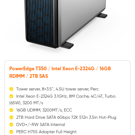
PowerEdge T350 / Intel Xeon E-2324G / 16GB
RDIMM / 2TB SAS
Tower server, 8×3.5″, 4.5U tower server, Perc
Intel Xeon E-2324G 3.1GHz, 8M Cache, 4C/4T, Turbo
(65W), 3200 MT/s
16GB UDIMM, 3200MT/s, ECC
2TB Hard Drive SATA 6Gbps 7.2K 512n 3.5in Hot-Plug
DVD+/-RW SATA Internal
PERC H755 Adapter Full Height