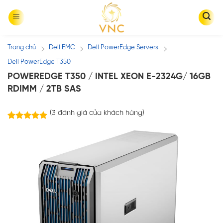
Skip
to
content
Trang chủ
Dell EMC
Dell PowerEdge Servers
/
/
/
Dell PowerEdge T350
POWEREDGE T350 / INTEL XEON E-2324G/ 16GB
RDIMM / 2TB SAS
(
3
đánh giá của khách hàng)
3
trên
5.00
5 dựa trên
đánh giá