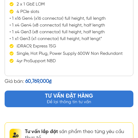
2 x 1 GbE LOM
4 PCIe slots
• 1 x16 Gen4 (x16 connector) full height, full length
• 1 x4 Gen4 (x8 connector) full height, half length
• 1 x4 Gen3 (x8 connector) full height, half length
• 1 x1 Gen3 (x1 connector) full height, half lengt”
iDRAC9, Express 15G
Single, Hot Plug, Power Supply 600W Non Redundant
4yr ProSupport NBD
Giá bán:
60,769,000
₫
TƯ VẤN ĐẶT HÀNG
Để lại thông tin tư vấn
Tư vấn lắp đặt
sản phẩm theo từng yêu cầu
thực tế