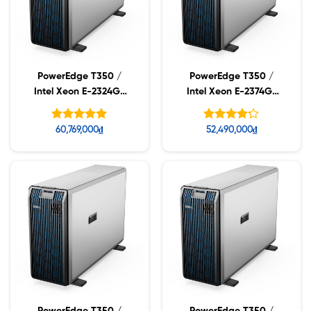
PowerEdge T350 /
PowerEdge T350 /
Intel Xeon E-2324G/
Intel Xeon E-2374G/
16GB RDIMM / 2TB SAS
16GB RDIMM / 2TB SAS
/ No Controller (PERC)
/ No Controller (PERC)
Được xếp
Được xếp
60,769,000
₫
52,490,000
₫
hạng
hạng
5.00
5
4.20
5 sao
sao