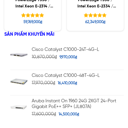
PowerEdge T350 /
PowerEdge T350 /
Intel Xeon E-2314 /
Intel Xeon E-2334 /
16GB RDIMM / 2TB SAS
16GB RDIMM / 2TB SAS
Được xếp
Được xếp
59,769,000
₫
62,349,000
₫
hạng
hạng
5.00
5.00
5 sao
5 sao
SẢN PHẨM KHUYẾN MÃI
Cisco Catalyst C1000-24T-4G-L
10,870,000
₫
9,970,000
₫
Cisco Catalyst C1000-48T-4G-L
17,970,000
₫
16,410,000
₫
Aruba Instant On 1960 24G 2XGT 24-Port
Gigabit PoE++ SFP+ (JL807A)
17,600,000
₫
14,500,000
₫