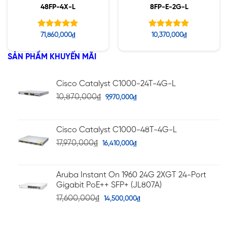
48FP-4X-L
8FP-E-2G-L
Được xếp
Được xếp
71,860,000
₫
10,370,000
₫
hạng
hạng
5.00
5.00
5 sao
5 sao
SẢN PHẨM KHUYẾN MÃI
Cisco Catalyst C1000-24T-4G-L
10,870,000
₫
9,970,000
₫
Cisco Catalyst C1000-48T-4G-L
17,970,000
₫
16,410,000
₫
Aruba Instant On 1960 24G 2XGT 24-Port
Gigabit PoE++ SFP+ (JL807A)
17,600,000
₫
14,500,000
₫