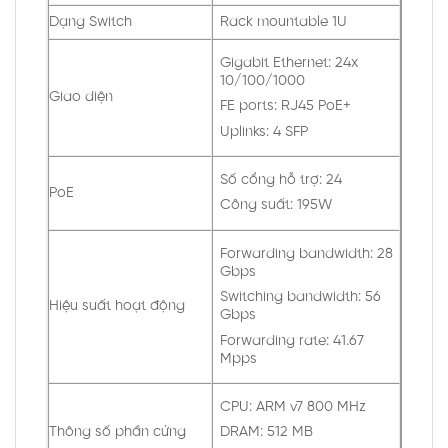
Dạng Switch
Rack mountable 1U
Gigabit Ethernet: 24x
10/100/1000
Giao diện
FE ports: RJ45 PoE+
Uplinks: 4 SFP
Số cổng hỗ trợ: 24
PoE
Công suất: 195W
Forwarding bandwidth: 28
Gbps
Switching bandwidth: 56
Hiệu suất hoạt động
Gbps
Forwarding rate: 41.67
Mpps
CPU: ARM v7 800 MHz
Thông số phần cứng
DRAM: 512 MB