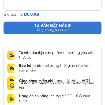
Giá bán:
18,100,000
₫
TƯ VẤN ĐẶT HÀNG
Để lại thông tin tư vấn
Tư vấn lắp đặt
sản phẩm theo từng yêu cầu
thực tế
Bảo hành tận nơi
trong thời gian bảo hành
sản phẩm
Giao hàng miễn phí
trong nội thành HCM
Tư vấn sản phẩm
phù hợp với hệ thống hiện
hữu
Hàng chính hãng,
chứng từ CO - CQ kèm
theo