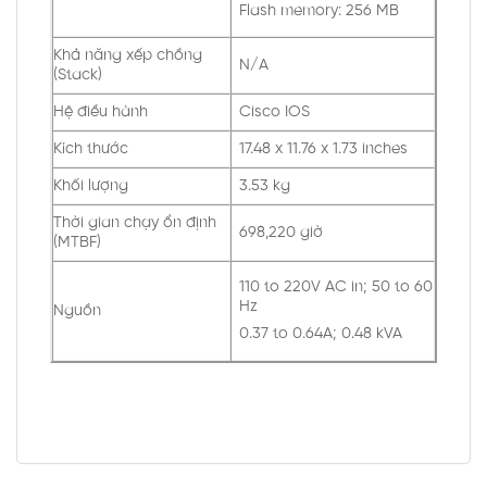
Flash memory: 256 MB
Khả năng xếp chồng
N/A
(Stack)
Hệ điều hành
Cisco IOS
Kích thước
17.48 x 11.76 x 1.73 inches
Khối lượng
3.53 kg
Thời gian chạy ổn định
698,220 giờ
(MTBF)
110 to 220V AC in; 50 to 60
Hz
Nguồn
0.37 to 0.64A; 0.48 kVA