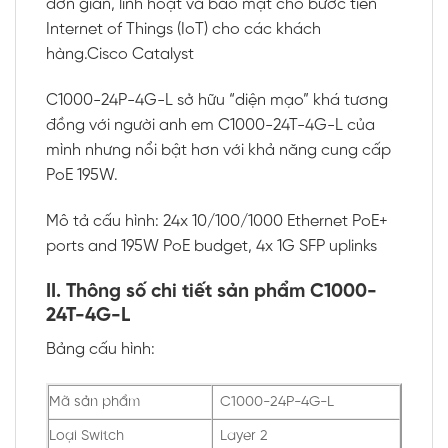
đơn giản, linh hoạt và bảo mật cho bước tiến
Internet of Things (IoT) cho các khách
hàng.Cisco Catalyst
C1000-24P-4G-L sở hữu “diện mạo” khá tương
đồng với người anh em C1000-24T-4G-L của
mình nhưng nổi bật hơn với khả năng cung cấp
PoE 195W.
Mô tả cấu hình: 24x 10/100/1000 Ethernet PoE+
ports and 195W PoE budget, 4x 1G SFP uplinks
II. Thông số chi tiết sản phẩm C1000-
24T-4G-L
Bảng cấu hình:
Mã sản phẩm
C1000-24P-4G-L
Loại Switch
Layer 2