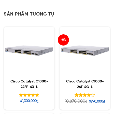
SẢN PHẨM TƯƠNG TỰ
-8%
Cisco Catalyst C1000-
Cisco Catalyst C1000-
24FP-4X-L
24T-4G-L
Được xếp
Được
10,870,000
₫
41,300,000
₫
9,970,000
₫
hạng
xếp hạng
5.00
5
4.10
5 sao