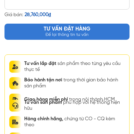
Giá bán:
28,760,000
₫
TƯ VẤN ĐẶT HÀNG
Để lại thông tin tư vấn
Tư vấn lắp đặt
sản phẩm theo từng yêu cầu
thực tế
Bảo hành tận nơi
trong thời gian bảo hành
sản phẩm
Giao hàng miễn phí
trong nội thành HCM
Tư vấn sản phẩm
phù hợp với hệ thống hiện
hữu
Hàng chính hãng,
chứng từ CO - CQ kèm
theo