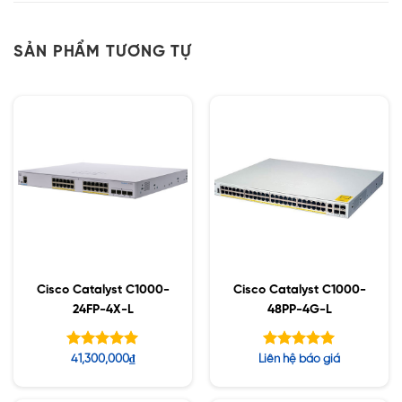
SẢN PHẨM TƯƠNG TỰ
Cisco Catalyst C1000-
Cisco Catalyst C1000-
24FP-4X-L
48PP-4G-L
Được xếp
Được xếp
41,300,000
₫
Liên hệ báo giá
hạng
hạng
5.00
5.00
5 sao
5 sao