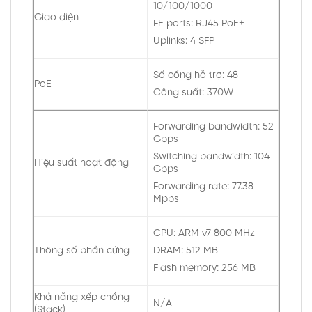
10/100/1000
Giao diện
FE ports: RJ45 PoE+
Uplinks: 4 SFP
Số cổng hỗ trợ: 48
PoE
Công suất: 370W
Forwarding bandwidth: 52
Gbps
Switching bandwidth: 104
Hiệu suất hoạt động
Gbps
Forwarding rate: 77.38
Mpps
CPU: ARM v7 800 MHz
Thông số phần cứng
DRAM: 512 MB
Flash memory: 256 MB
Khả năng xếp chồng
N/A
(Stack)