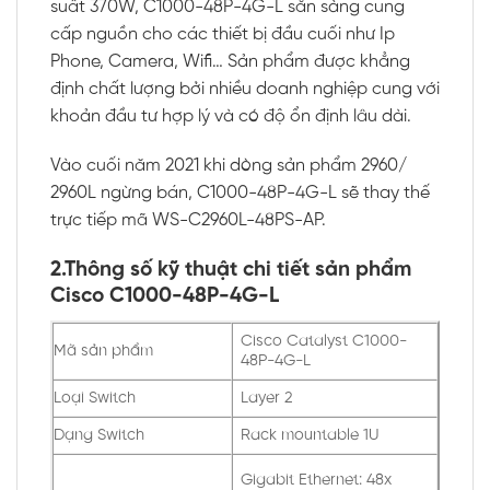
suất 370W, C1000-48P-4G-L sẵn sàng cung
cấp nguồn cho các thiết bị đầu cuối như Ip
Phone, Camera, Wifi… Sản phẩm được khẳng
định chất lượng bởi nhiều doanh nghiệp cung với
khoản đầu tư hợp lý và có độ ổn định lâu dài.
Vào cuối năm 2021 khi dòng sản phẩm 2960/
2960L ngừng bán, C1000-48P-4G-L sẽ thay thế
trực tiếp mã WS-C2960L-48PS-AP.
2.Thông số kỹ thuật chi tiết sản phẩm​
Cisco C1000-48P-4G-L
Cisco Catalyst C1000-
Mã sản phẩm
48P-4G-L
Loại Switch
Layer 2
Dạng Switch
Rack mountable 1U
Gigabit Ethernet: 48x