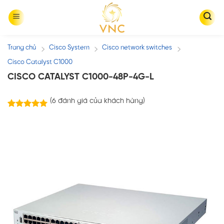
Skip
to
content
Trang chủ
Cisco System
Cisco network switches
/
/
/
Cisco Catalyst C1000
CISCO CATALYST C1000-48P-4G-L
(
6
đánh giá của khách hàng)
6
trên
5.00
5 dựa trên
đánh giá