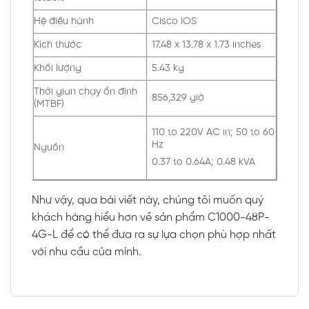
Hệ điều hành
Cisco IOS
Kích thước
17.48 x 13.78 x 1.73 inches
Khối lượng
5.43 kg
Thời gian chạy ổn định
856,329 giờ
(MTBF)
110 to 220V AC in; 50 to 60
Hz
Nguồn
0.37 to 0.64A; 0.48 kVA
Như vậy, qua bài viết này, chúng tôi muốn quý
khách hàng hiểu hơn về sản phẩm C1000-48P-
4G-L để có thể đưa ra sự lựa chọn phù hợp nhất
với nhu cầu của mình.