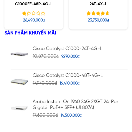
C1000FE-48P-4G-L
24T-4X-L
Được
Được xếp
26,490,000
₫
23,750,000
₫
xếp
hạng
4.60
hạng
5 sao
SẢN PHẨM KHUYẾN MÃI
1.25
5
sao
Cisco Catalyst C1000-24T-4G-L
10,870,000
₫
9,970,000
₫
Cisco Catalyst C1000-48T-4G-L
17,970,000
₫
16,410,000
₫
Aruba Instant On 1960 24G 2XGT 24-Port
Gigabit PoE++ SFP+ (JL807A)
17,600,000
₫
14,500,000
₫