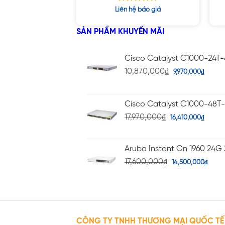
Được xếp
Liên hệ báo giá
hạng
4.67
5 sao
SẢN PHẨM KHUYẾN MÃI
Cisco Catalyst C1000-24T
10,870,000
₫
9,970,000
₫
Cisco Catalyst C1000-48T
17,970,000
₫
16,410,000
₫
Aruba Instant On 1960 24G 
17,600,000
₫
14,500,000
₫
CÔNG TY TNHH THƯƠNG MẠI QUỐC TẾ