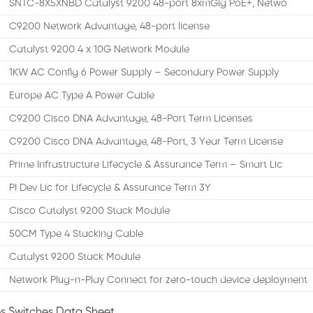
SNTC-8X5XNBD Catalyst 9200 48-port 8xmGig PoE+, Netwo
C9200 Network Advantage, 48-port license
Catalyst 9200 4 x 10G Network Module
1KW AC Config 6 Power Supply – Secondary Power Supply
Europe AC Type A Power Cable
C9200 Cisco DNA Advantage, 48-Port Term Licenses
C9200 Cisco DNA Advantage, 48-Port, 3 Year Term License
Prime Infrastructure Lifecycle & Assurance Term – Smart Lic
PI Dev Lic for Lifecycle & Assurance Term 3Y
Cisco Catalyst 9200 Stack Module
50CM Type 4 Stacking Cable
Catalyst 9200 Stack Module
Network Plug-n-Play Connect for zero-touch device deployment
es Switches Data Sheet