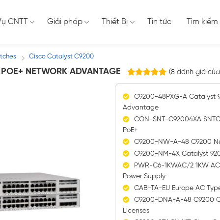
Vụ CNTT
Giải pháp
Thiết Bị
Tin tức
Tìm kiếm
itches
Cisco Catalyst C9200
/
G POE+ NETWORK ADVANTAGE
(
8
đánh giá của
8
trên
5.00
5 dựa trên
C9200-48PXG-A Catalyst 9
đánh giá
Advantage
CON-SNT-C92004XA SNTC-
PoE+
C9200-NW-A-48 C9200 Net
C9200-NM-4X Catalyst 920
PWR-C6-1KWAC/2 1KW AC C
Power Supply
CAB-TA-EU Europe AC Typ
C9200-DNA-A-48 C9200 Ci
Licenses