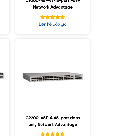
+
C9200-48P-A 48-port PoE+
Network Advantage
Được xếp
Liên hệ báo giá
hạng
5.00
5 sao
C9200-48T-A 48-port data
only Network Advantage