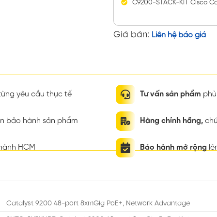
C9200-STACK-KIT Cisco Ca
Giá bán:
Liên hệ báo giá
ừng yêu cầu thực tế
Tư vấn sản phẩm
phù 
ian bảo hành sản phẩm
Hàng chính hãng,
chứ
thành HCM
Bảo hành mở rộng
lê
Catalyst 9200 48-port 8xmGig PoE+, Network Advantage