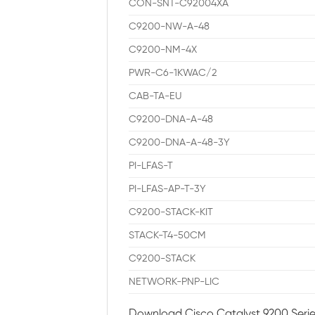
CON-SNT-C92004XA
C9200-NW-A-48
C9200-NM-4X
PWR-C6-1KWAC/2
CAB-TA-EU
C9200-DNA-A-48
C9200-DNA-A-48-3Y
PI-LFAS-T
PI-LFAS-AP-T-3Y
C9200-STACK-KIT
STACK-T4-50CM
C9200-STACK
NETWORK-PNP-LIC
Download Cisco Catalyst 9200 Seri