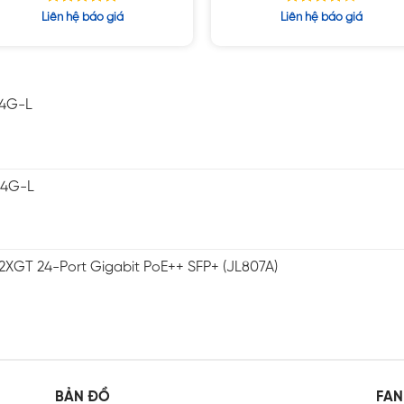
Được xếp
Được xếp
Liên hệ báo giá
Liên hệ báo giá
hạng
hạng
5.00
4.14
5 sao
5 sao
-4G-L
-4G-L
2XGT 24-Port Gigabit PoE++ SFP+ (JL807A)
BẢN ĐỒ
FAN