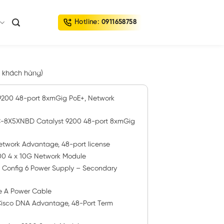
Hotline:
0911658758
 khách hàng)
200 48-port 8xmGig PoE+, Network
8X5XNBD Catalyst 9200 48-port 8xmGig
work Advantage, 48-port license
0 4 x 10G Network Module
onfig 6 Power Supply – Secondary
e A Power Cable
sco DNA Advantage, 48-Port Term