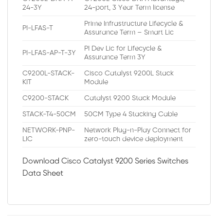
24-3Y
24-port, 3 Year Term license
Prime Infrastructure Lifecycle &
PI-LFAS-T
Assurance Term – Smart Lic
PI Dev Lic for Lifecycle &
PI-LFAS-AP-T-3Y
Assurance Term 3Y
C9200L-STACK-
Cisco Catalyst 9200L Stack
KIT
Module
C9200-STACK
Catalyst 9200 Stack Module
STACK-T4-50CM
50CM Type 4 Stacking Cable
NETWORK-PNP-
Network Plug-n-Play Connect for
LIC
zero-touch device deployment
Download Cisco Catalyst 9200 Series Switches
Data Sheet