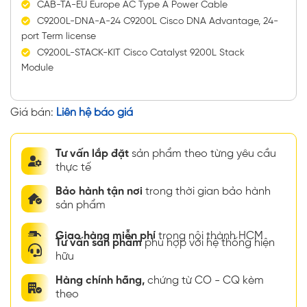
CAB-TA-EU Europe AC Type A Power Cable
C9200L-DNA-A-24 C9200L Cisco DNA Advantage, 24-
port Term license
C9200L-STACK-KIT Cisco Catalyst 9200L Stack
Module
Giá bán:
Liên hệ báo giá
Tư vấn lắp đặt
sản phẩm theo từng yêu cầu
thực tế
Bảo hành tận nơi
trong thời gian bảo hành
sản phẩm
Giao hàng miễn phí
trong nội thành HCM
Tư vấn sản phẩm
phù hợp với hệ thống hiện
hữu
Hàng chính hãng,
chứng từ CO - CQ kèm
theo