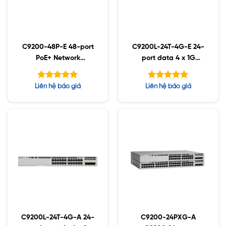
C9200-48P-E 48-port
C9200L-24T-4G-E 24-
PoE+ Network
port data 4 x 1G
Essentials
Network Essentials
Được xếp
Được xếp
Liên hệ báo giá
Liên hệ báo giá
hạng
hạng
5.00
5.00
5 sao
5 sao
C9200L-24T-4G-A 24-
C9200-24PXG-A