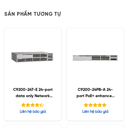
SẢN PHẨM TƯƠNG TỰ
C9200-24T-E 24-port
C9200-24PB-A 24-
data only Network
port PoE+ enhanced
Essentials
VRF Network
Advantage
Được xếp
Được xếp
Liên hệ báo giá
Liên hệ báo giá
hạng
hạng
4.38
5.00
5 sao
5 sao