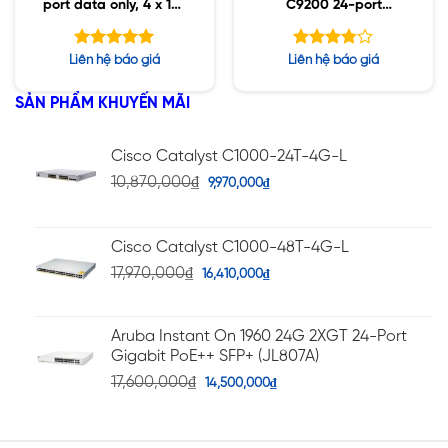
port data only, 4 x 1G,
C9200 24-port
Network Advantage
8xmGig PoE+, Network
Advantage
Được xếp
Được
Liên hệ báo giá
Liên hệ báo giá
hạng
xếp
5.00
hạng
5 sao
SẢN PHẨM KHUYẾN MÃI
5
3.79
sao
Cisco Catalyst C1000-24T-4G-L
10,870,000
₫
9,970,000
₫
Cisco Catalyst C1000-48T-4G-L
17,970,000
₫
16,410,000
₫
Aruba Instant On 1960 24G 2XGT 24-Port
Gigabit PoE++ SFP+ (JL807A)
17,600,000
₫
14,500,000
₫