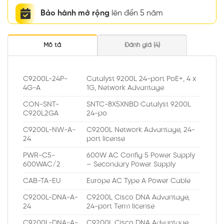
Bảo hành mở rộng
lên đến 5 năm
Mô tả
Đánh giá (4)
C9200L-24P-
Catalyst 9200L 24-port PoE+, 4 x
4G-A
1G, Network Advantage
CON-SNT-
SNTC-8X5XNBD Catalyst 9200L
C920L2GA
24-po
C9200L-NW-A-
C9200L Network Advantage, 24-
24
port license
PWR-C5-
600W AC Config 5 Power Supply
600WAC/2
– Secondary Power Supply
CAB-TA-EU
Europe AC Type A Power Cable
C9200L-DNA-A-
C9200L Cisco DNA Advantage,
24
24-port Term license
C9200L-DNA-A-
C9200L Cisco DNA Advantage,