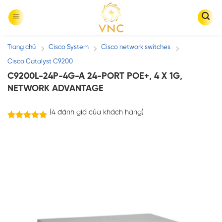
Skip
to
content
Trang chủ
Cisco System
Cisco network switches
/
/
/
Cisco Catalyst C9200
C9200L-24P-4G-A 24-PORT POE+, 4 X 1G,
NETWORK ADVANTAGE
(
4
đánh giá của khách hàng)
4
trên
5.00
5 dựa trên
đánh giá