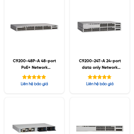
C9200-48P-A 48-port
C9200-24T-A 24-port
PoE+ Network
data only Network
Advantage
Advantage
Được xếp
Được xếp
Liên hệ báo giá
Liên hệ báo giá
hạng
hạng
5.00
4.67
5 sao
5 sao