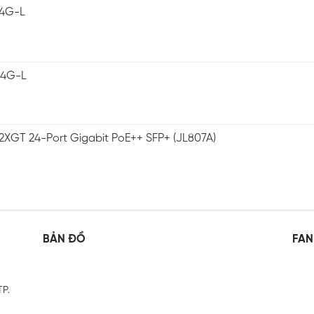
-4G-L
-4G-L
2XGT 24-Port Gigabit PoE++ SFP+ (JL807A)
BẢN ĐỒ
FAN
TP.