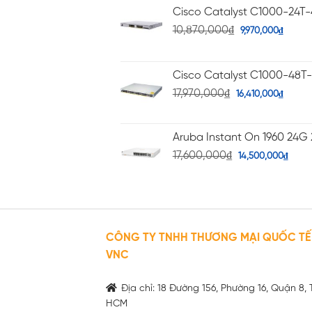
Cisco Catalyst C1000-24T
10,870,000
₫
9,970,000
₫
Cisco Catalyst C1000-48T
17,970,000
₫
16,410,000
₫
Aruba Instant On 1960 24G 
17,600,000
₫
14,500,000
₫
CÔNG TY TNHH THƯƠNG MẠI QUỐC TẾ
VNC
Địa chỉ: 18 Đường 156, Phường 16, Quận 8, 
HCM