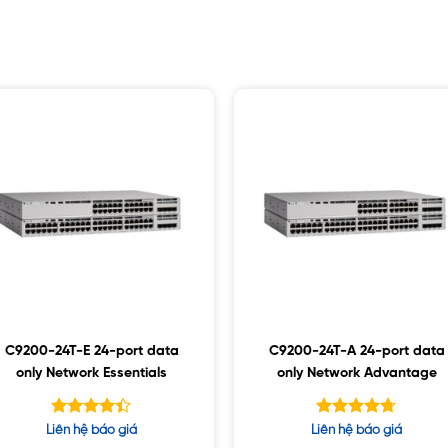
C9200-24T-E 24-port data
C9200-24T-A 24-port data
only Network Essentials
only Network Advantage
Được xếp
Được xếp
Liên hệ báo giá
Liên hệ báo giá
hạng
hạng
4.38
4.67