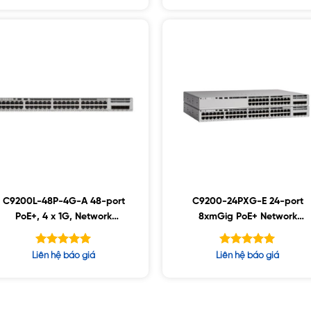
5 sao
5 sao
C9200L-48P-4G-A 48-port
C9200-24PXG-E 24-port
PoE+, 4 x 1G, Network
8xmGig PoE+ Network
Advantage
Essentials
Được xếp
Được xếp
Liên hệ báo giá
Liên hệ báo giá
hạng
hạng
5.00
5.00
5 sao
5 sao