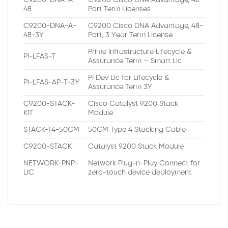
48
Port Term Licenses
C9200-DNA-A-
C9200 Cisco DNA Advantage, 48-
48-3Y
Port, 3 Year Term License
Prime Infrastructure Lifecycle &
PI-LFAS-T
Assurance Term – Smart Lic
PI Dev Lic for Lifecycle &
PI-LFAS-AP-T-3Y
Assurance Term 3Y
C9200-STACK-
Cisco Catalyst 9200 Stack
KIT
Module
STACK-T4-50CM
50CM Type 4 Stacking Cable
C9200-STACK
Catalyst 9200 Stack Module
NETWORK-PNP-
Network Plug-n-Play Connect for
LIC
zero-touch device deployment