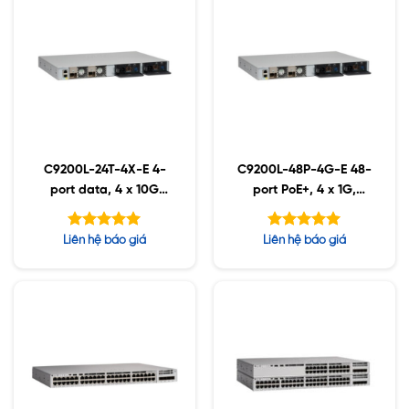
C9200L-24T-4X-E 4-
C9200L-48P-4G-E 48-
port data, 4 x 10G
port PoE+, 4 x 1G,
,Network Essentials
Network Essentials
Được xếp
Được xếp
Liên hệ báo giá
Liên hệ báo giá
hạng
hạng
5.00
5.00
5 sao
5 sao