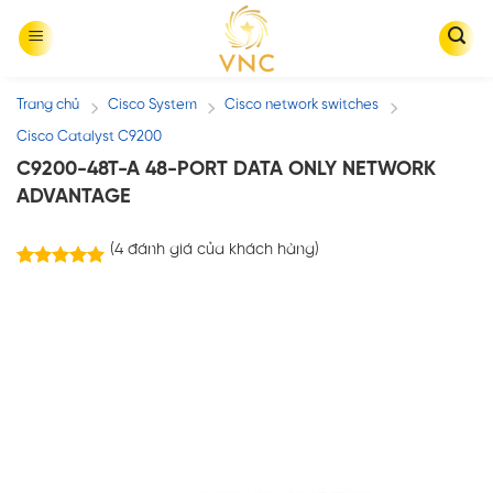
Skip
to
content
Trang chủ
Cisco System
Cisco network switches
/
/
/
Cisco Catalyst C9200
C9200-48T-A 48-PORT DATA ONLY NETWORK
ADVANTAGE
(
4
đánh giá của khách hàng)
4
trên
5.00
5 dựa trên
đánh giá