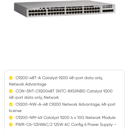
C9200-48T-A Catalyst 9200 48-port data only,
Network Advantage
CON-SNT-C920048T SNTC-8X5XNBD Catalyst 9200
48-port data only, Network
C9200-NW-A-48 C9200 Network Advantage, 48-port
license
C9200-NM-4X Catalyst 9200 4 x 10G Network Module
PWR-C6-125WAC/2 125W AC Config 6 Power Supply –