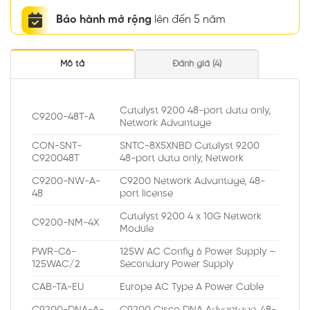
Bảo hành mở rộng
lên đến 5 năm
Mô tả
Đánh giá (4)
Catalyst 9200 48-port data only,
C9200-48T-A
Network Advantage
CON-SNT-
SNTC-8X5XNBD Catalyst 9200
C920048T
48-port data only, Network
C9200-NW-A-
C9200 Network Advantage, 48-
48
port license
Catalyst 9200 4 x 10G Network
C9200-NM-4X
Module
PWR-C6-
125W AC Config 6 Power Supply –
125WAC/2
Secondary Power Supply
CAB-TA-EU
Europe AC Type A Power Cable
C9200-DNA-A-
C9200 Cisco DNA Advantage, 48-