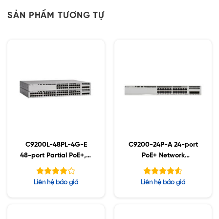
SẢN PHẨM TƯƠNG TỰ
C9200L-48PL-4G-E
C9200-24P-A 24-port
48-port Partial PoE+, 4
PoE+ Network
x 1G, NW Essentials
Advantage
Được
Được xếp
Liên hệ báo giá
Liên hệ báo giá
xếp hạng
hạng
4.50
5
4.00
5 sao
sao