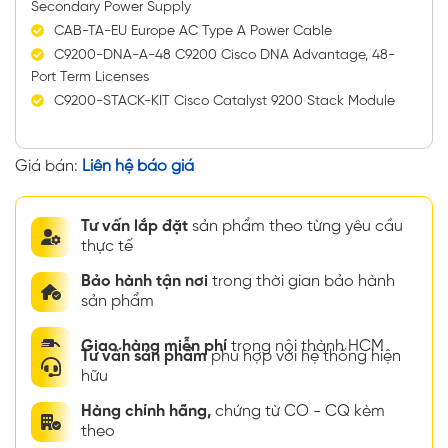
Secondary Power Supply
CAB-TA-EU Europe AC Type A Power Cable
C9200-DNA-A-48 C9200 Cisco DNA Advantage, 48-
Port Term Licenses
C9200-STACK-KIT Cisco Catalyst 9200 Stack Module
Giá bán:
Liên hệ báo giá
Tư vấn lắp đặt
sản phẩm theo từng yêu cầu
thực tế
Bảo hành tận nơi
trong thời gian bảo hành
sản phẩm
Giao hàng miễn phí
trong nội thành HCM
Tư vấn sản phẩm
phù hợp với hệ thống hiện
hữu
Hàng chính hãng,
chứng từ CO - CQ kèm
theo