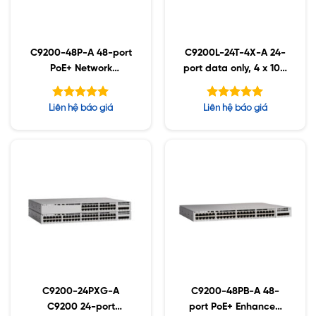
C9200-48P-A 48-port
C9200L-24T-4X-A 24-
PoE+ Network
port data only, 4 x 10G
Advantage
,Network Advantage
Được xếp
Được xếp
Liên hệ báo giá
Liên hệ báo giá
hạng
hạng
5.00
5.00
5 sao
5 sao
C9200-24PXG-A
C9200-48PB-A 48-
C9200 24-port
port PoE+ Enhanced