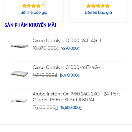
8xmGig PoE+, Network
VRF Network
Advantage
Advantage
Được
Được xếp
Liên hệ báo giá
Liên hệ báo giá
xếp
hạng
5.00
hạng
5 sao
SẢN PHẨM KHUYẾN MÃI
5
3.79
sao
Cisco Catalyst C1000-24T-4G-L
10,870,000
₫
9,970,000
₫
Cisco Catalyst C1000-48T-4G-L
17,970,000
₫
16,410,000
₫
Aruba Instant On 1960 24G 2XGT 24-Port
Gigabit PoE++ SFP+ (JL807A)
17,600,000
₫
14,500,000
₫